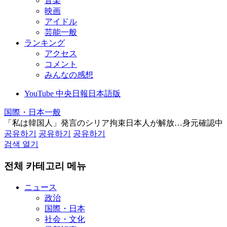
音楽
映画
アイドル
芸能一般
ランキング
アクセス
コメント
みんなの感想
YouTube 中央日報日本語版
国際・日本一般
「私は韓国人」発言のシリア拘束日本人が解放…身元確認中
공유하기
공유하기
공유하기
검색 열기
전체 카테고리 메뉴
ニュース
政治
国際・日本
社会・文化