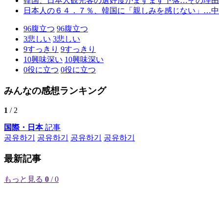
韓国、日本人観光客の選好度がますます下落…その理由
日本人の６４．７％、韓国に「親しみを感じない」…中
96
腹立つ
96
腹立つ
3
悲しい
3
悲しい
9
すっきり
9
すっきり
10
興味深い
10
興味深い
0
役に立つ
0
役に立つ
みんなの感想ランキング
1
/ 2
国際・日本
記事
공유하기
공유하기
공유하기
공유하기
最新記事
もっと見る
0
/ 0