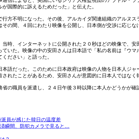
事通信によると、英国にいるシリア人権監視団のアブドル・ラ
ルが国際的に訴えるためだった」と伝えた。
で行方不明になった。その後、アルカイダ関連組織のアルヌス
はその間、４回にわたり映像を公開し、日本側が交渉に応じな
。当時、インターネットに公開された２０秒ほどの映像で、安
っていた。映像の中の安田さんは日本語で「私の名前は『ウマ
てください」と語った。
日本語だった。このために日本政府は映像の人物を日本人ジャ
首されたことがあるため、安田さんが意図的に日本人ではなく
務省の職員を派遣し、２４日午後３時以降に本人かどうかが確
特派員が感じた韓日の温度差
済瞬間、防犯カメラで見ると…