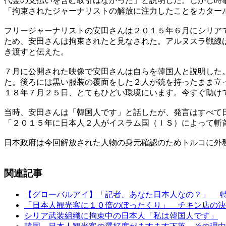
代金の支払いを含む取引はなかった」と説明した。しかし時
「拘束されたジャーナリストの解放に注力したことをカター
フリージャーナリストの安田さんは２０１５年６月にシリア
ため、安田さんは拘束されたと見なされた。アルヌスラ戦線
き渡すと伝えた。
７月に公開された映像で安田さんは自らを韓国人と説明した
た。後ろには黒い服装の覆面をした２人が銃を持ったまま立
１８年７月２５日、とてもひどい環境にいます。今すぐ助け
当時、安田さんは「韓国人です」と話したが、発言はすべて
「２０１５年に日本人２人がイスラム国（ＩＳ）によって斬
日本政府は今回解放された人物の身元確認のためトルコに外
関連記事
【グローバルアイ】「記者、あなた日本人なの？」 
「日本人観光客に１０倍のぼったくり」 チキン店の決
シリア武装組織に拘束中の日本人「私は韓国人です」