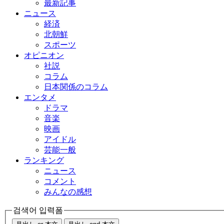
最新記事
ニュース
経済
北朝鮮
スポーツ
オピニオン
社説
コラム
日本関係のコラム
エンタメ
ドラマ
音楽
映画
アイドル
芸能一般
ランキング
ニュース
コメント
みんなの感想
검색어 입력폼