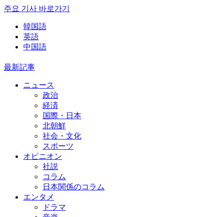
주요 기사 바로가기
韓国語
英語
中国語
最新記事
ニュース
政治
経済
国際・日本
北朝鮮
社会・文化
スポーツ
オピニオン
社説
コラム
日本関係のコラム
エンタメ
ドラマ