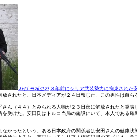
사진 크게보기
３年前にシリア武装勢力に拘束された
解放されたと、日本メディアが２４日報じた。この男性は自ら
平さん（４４）とみられる人物が２３日夜に解放されたと発表
絡を受けた。安田氏はトルコ当局の施設にいて、本人である確
はなかったという。ある日本政府の関係者は安田さんの健康状