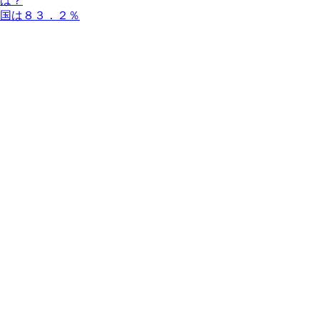
は？
国は８３．２％