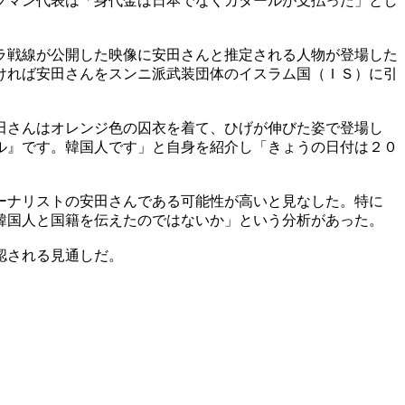
フマン代表は「身代金は日本でなくカタールが支払った」とし
ラ戦線が公開した映像に安田さんと推定される人物が登場した
ければ安田さんをスンニ派武装団体のイスラム国（ＩＳ）に引
田さんはオレンジ色の囚衣を着て、ひげが伸びた姿で登場し
ル』です。韓国人です」と自身を紹介し「きょうの日付は２０
ーナリストの安田さんである可能性が高いと見なした。特に
韓国人と国籍を伝えたのではないか」という分析があった。
認される見通しだ。