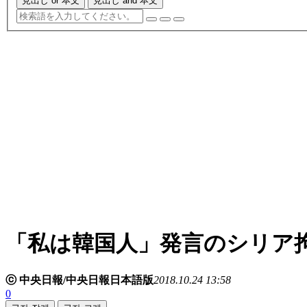
見出し or 本文
見出し and 本文
「私は韓国人」発言のシリア
ⓒ 中央日報/中央日報日本語版
2018.10.24 13:58
0