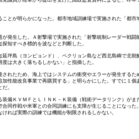
ることが明らかになった。都市地域訓練場で実施された「都市
題が発生した。Ａ射撃場で実施された「射撃統制レーダー戦闘
は探知すべき標的を波などと判断した。
は延坪島（ヨンピョンド）、ペクリョン島など西北島嶼で北朝
用度は大きく落ちるしかない」と指摘した。
発されたため、海上ではシステムの衝突やエラーが発生するた
追加性能改良事業で再購買する」と明らかにした。すでに１個
とだ。
る装備ＫＶＭＦとＬＩＮＫ－Ｋ装備（戦術データリンク）がま
空合同作戦や米軍との合同訓練にも支障が生じることになった
なければ実際の訓練では機能が制限されるしかない。