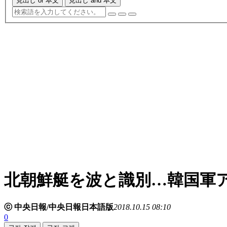
見出し or 本文
見出し and 本文
北朝鮮艇を波と識別…韓国軍
ⓒ 中央日報/中央日報日本語版
2018.10.15 08:10
0