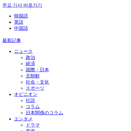
주요 기사 바로가기
韓国語
英語
中国語
最新記事
ニュース
政治
経済
国際・日本
北朝鮮
社会・文化
スポーツ
オピニオン
社説
コラム
日本関係のコラム
エンタメ
ドラマ