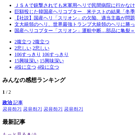
ＪＳＡで銃撃されても米軍用ヘリで民間病院に行かなけ
巨額投じた韓国産ヘリコプター 米テストの結果「冬季
【社説】国産ヘリ「スリオン」の欠陥、適当主義が問題
文大統領のヘリ、世界最強トランプ大統領のヘリに勝っ
国産ヘリコプター「スリオン」運航中断…部品に亀裂＝
2
腹立つ
2
腹立つ
2
悲しい
2
悲しい
106
すっきり
106
すっきり
15
興味深い
15
興味深い
4
役に立つ
4
役に立つ
みんなの感想ランキング
1
/ 2
政治
記事
공유하기
공유하기
공유하기
공유하기
最新記事
もっと見る
0
/ 0