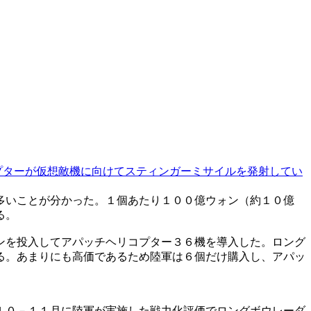
プターが仮想敵機に向けてスティンガーミサイルを発射してい
多いことが分かった。１個あたり１００億ウォン（約１０億
る。
ンを投入してアパッチヘリコプター３６機を導入した。ロング
る。あまりにも高価であるため陸軍は６個だけ購入し、アパッ
１０－１１月に陸軍が実施した戦力化評価でロングボウレーダ