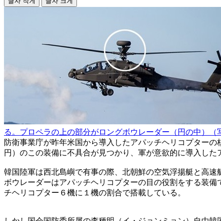
글자 작게
글자 크게
る。プロペラの上の部分がロングボウレーダー（円の中）（
防衛事業庁が昨年米国から導入したアパッチヘリコプターの
円）のこの装備に不具合が見つかり、軍が意欲的に導入した
韓国陸軍は西北島嶼で有事の際、北朝鮮の空気浮揚艇と高速
ボウレーダーはアパッチヘリコプターの目の役割をする装備
チヘリコプター６機に１機の割合で搭載している。
しかし国会国防委所属の李種明（イ・ジョンミョン）自由韓