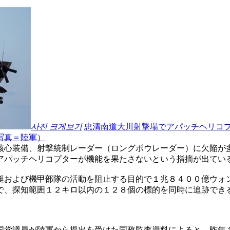
사진 크게보기
忠清南道大川射撃場でアパッチヘリコ
写真＝陸軍）
核心装備、射撃統制レーダー（ロングボウレーダー）に欠陥が
アパッチヘリコプターが機能を果たさないという指摘が出てい
艇および機甲部隊の活動を阻止する目的で１兆８４００億ウォ
で、探知範囲１２キロ以内の１２８個の標的を同時に追跡でき
国党議員が陸軍から提出を受けた国政監査資料によると、昨年