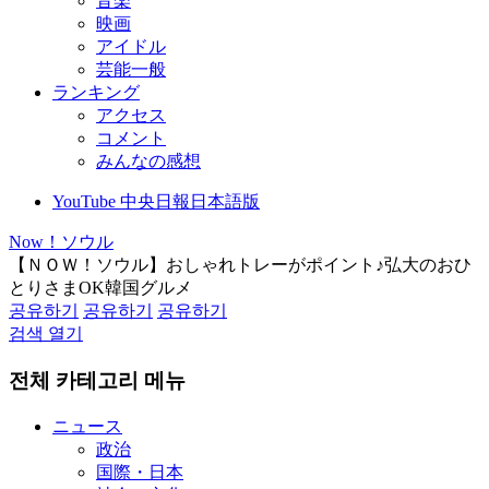
音楽
映画
アイドル
芸能一般
ランキング
アクセス
コメント
みんなの感想
YouTube 中央日報日本語版
Now！ソウル
【ＮＯＷ！ソウル】おしゃれトレーがポイント♪弘大のおひ
とりさまOK韓国グルメ
공유하기
공유하기
공유하기
검색 열기
전체 카테고리 메뉴
ニュース
政治
国際・日本