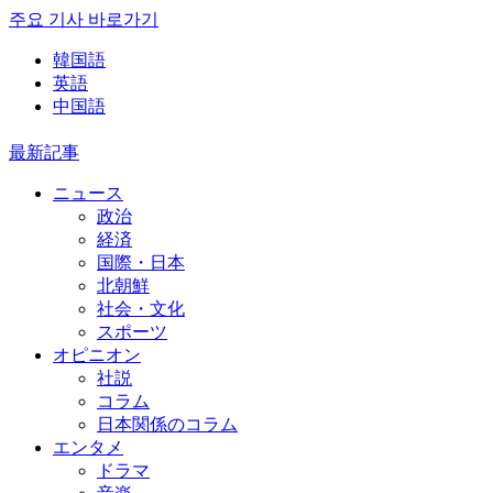
주요 기사 바로가기
韓国語
英語
中国語
最新記事
ニュース
政治
経済
国際・日本
北朝鮮
社会・文化
スポーツ
オピニオン
社説
コラム
日本関係のコラム
エンタメ
ドラマ