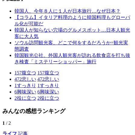
韓国人、今年８人に１人が日本旅行…なぜ日本？
【コラム】イタリア料理のように韓国料理もグローバ
ル化が可能だ
韓国人が知らない穴場のグルメスポット…日本人観光
客に大人気
ソウル訪問観光客、どこで何をするだろうか=観光実
態調査
韓国観光公社、外国人観光客が訪れる飲食店を打ち抜
き検査「ミステリーショッパー」施行
157
腹立つ
157
腹立つ
472
悲しい
472
悲しい
1
すっきり
1
すっきり
6
興味深い
6
興味深い
2
役に立つ
2
役に立つ
みんなの感想ランキング
1
/ 2
ライフ
記事