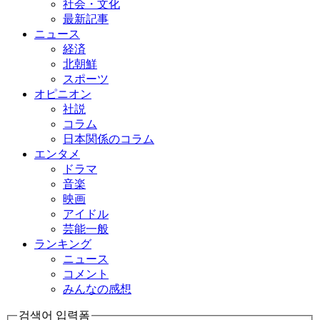
社会・文化
最新記事
ニュース
経済
北朝鮮
スポーツ
オピニオン
社説
コラム
日本関係のコラム
エンタメ
ドラマ
音楽
映画
アイドル
芸能一般
ランキング
ニュース
コメント
みんなの感想
검색어 입력폼