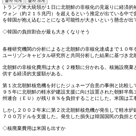
글자 작게
글자 크게
トランプ米大統領が１日に北朝鮮の非核化の見返りに経済的
ウォン（約２１５兆円）を超えるという推定が出ている中で
を韓国が抱え込むことになる可能性が大きいという懸念が出
◇韓国の負担割合が最も大きくなりそう
各種研究機関の分析によると北朝鮮の非核化達成まで１０年
ユーリゾンキャピタル研究所と共同分析した結果に基づき北
北朝鮮の非核化費用は大きく２種類に分かれる。核施設廃棄
供する経済的支援額がある。
第１次北朝鮮核危機を封じたジュネーブ合意の事例と比較し
９５年に北朝鮮の軽水炉建設支援に向け設置された朝鮮半島
州連合（ＥＵ）が残り８％を負担することにした。米国は工
しかし２００２年末に第２次北朝鮮核危機が発生して軽水炉
７００万ドルを支援した。発生した損失は韓国国民の負担と
◇核廃棄費用は米国も出すか