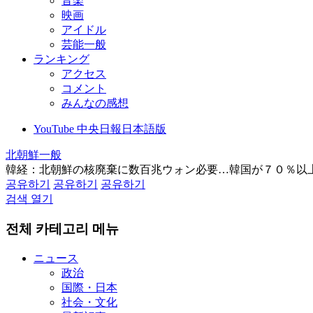
音楽
映画
アイドル
芸能一般
ランキング
アクセス
コメント
みんなの感想
YouTube 中央日報日本語版
北朝鮮一般
韓経：北朝鮮の核廃棄に数百兆ウォン必要…韓国が７０％以
공유하기
공유하기
공유하기
검색 열기
전체 카테고리 메뉴
ニュース
政治
国際・日本
社会・文化