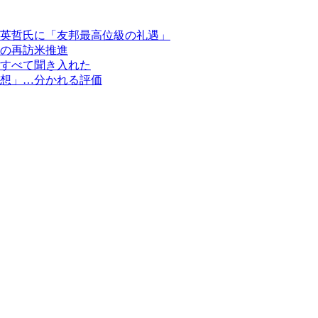
英哲氏に「友邦最高位級の礼遇」
の再訪米推進
すべて聞き入れた
想」…分かれる評価