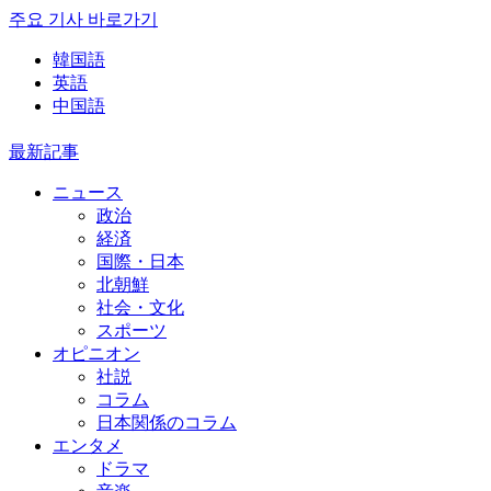
주요 기사 바로가기
韓国語
英語
中国語
最新記事
ニュース
政治
経済
国際・日本
北朝鮮
社会・文化
スポーツ
オピニオン
社説
コラム
日本関係のコラム
エンタメ
ドラマ