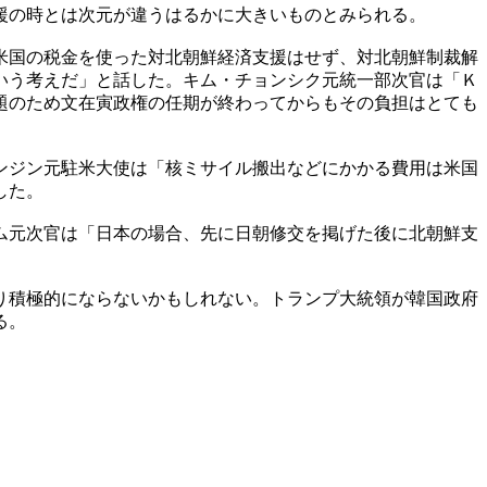
援の時とは次元が違うはるかに大きいものとみられる。
米国の税金を使った対北朝鮮経済支援はせず、対北朝鮮制裁解
いう考えだ」と話した。キム・チョンシク元統一部次官は「Ｋ
題のため文在寅政権の任期が終わってからもその負担はとても
ンジン元駐米大使は「核ミサイル搬出などにかかる費用は米国
した。
ム元次官は「日本の場合、先に日朝修交を掲げた後に北朝鮮支
り積極的にならないかもしれない。トランプ大統領が韓国政府
る。