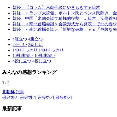
韓経：【コラム】米朝会談にやきもきする日本
韓経：トランプ大統領、ボルトン氏とペンス氏除き…金
韓経：中国「米朝会談で積極的役割」…日本、安倍首相
韓経：＜南北首脳会談＞会談形式から発表まで北の要求
韓経：＜南北首脳会談＞「新鮮な破格」ｖｓ「危険な発
4
腹立つ
4
腹立つ
2
悲しい
2
悲しい
1404
すっきり
1404
すっきり
10
興味深い
10
興味深い
4
役に立つ
4
役に立つ
みんなの感想ランキング
1
/ 2
北朝鮮
記事
공유하기
공유하기
공유하기
공유하기
最新記事