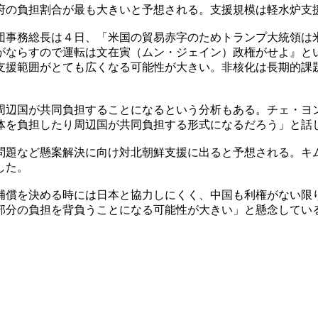
府の負担割合が最も大きいと予想される。支援規模は軽水炉支
団事務総長は４日、「米国の貿易赤字のためトランプ大統領は
がならすので運転は文在寅（ムン・ジェイン）政権がせよ』と
支援範囲がとても広くなる可能性が大きい。非核化は長期的課
周辺国が共同負担することになるという分析もある。チェ・ヨ
体を負担したり周辺国が共同負担する形式になるだろう」と話
問題など懸案解決に向け対北朝鮮支援に出ると予想される。キ
した。
補償を決める時には日本と協力しにくく、中国も利権がない限
部分の負担を背負うことになる可能性が大きい」と懸念してい