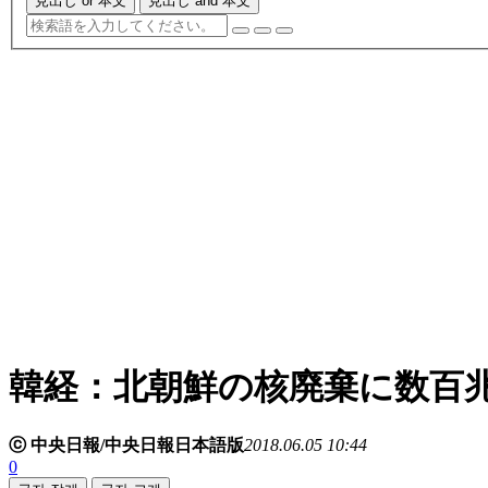
見出し or 本文
見出し and 本文
韓経：北朝鮮の核廃棄に数百
ⓒ 中央日報/中央日報日本語版
2018.06.05 10:44
0