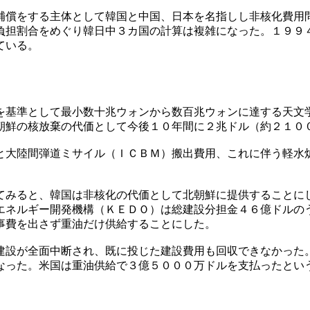
補償をする主体として韓国と中国、日本を名指しし非核化費用
負担割合をめぐり韓日中３カ国の計算は複雑になった。１９９
ている。
を基準として最小数十兆ウォンから数百兆ウォンに達する天文
朝鮮の核放棄の代価として今後１０年間に２兆ドル（約２１０
と大陸間弾道ミサイル（ＩＣＢＭ）搬出費用、これに伴う軽水
てみると、韓国は非核化の代価として北朝鮮に提供することに
エネルギー開発機構（ＫＥＤＯ）は総建設分担金４６億ドルの
事費を出さず重油だけ供給することにした。
建設が全面中断され、既に投じた建設費用も回収できなかった
なった。米国は重油供給で３億５０００万ドルを支払ったとい