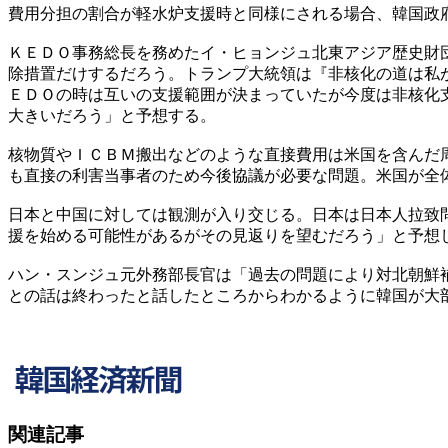
費用分担の割合が軽水炉支援時と同様にされる場合、韓国政
ＫＥＤＯ事務総長を務めたイ・ヒョンジュ北東アジア歴史財
除措置だけするだろう。トランプ大統領は『非核化の道は私
ＥＤＯの時は互いの支援範囲が決まっていたが今度は非核化
大きいだろう」と予想する。
核物質やＩＣＢＭ搬出などのような直接費用は米国を含んだ
も直接の利害当事者のため今後協議が必要な問題。米国が全
日本と中国に対しては観測が入り交じる。日本は日本人拉致
援を始める可能性があるがその見返りを望むだろう」と予想
ハン・スンジュ元外務部長官は「過去の問題により対北朝鮮
との話は終わったと話したところからわかるように韓国が大
関連記事