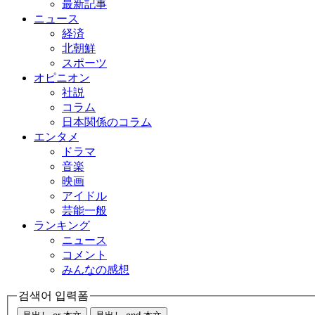
最新記事
ニュース
経済
北朝鮮
スポーツ
オピニオン
社説
コラム
日本関係のコラム
エンタメ
ドラマ
音楽
映画
アイドル
芸能一般
ランキング
ニュース
コメント
みんなの感想
검색어 입력폼