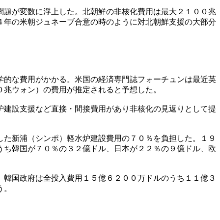
問題が変数に浮上した。北朝鮮の非核化費用は最大２１００兆
４年の米朝ジュネーブ合意の時のように対北朝鮮支援の大部分
学的な費用がかかる。米国の経済専門誌フォーチュンは最近英
０兆ウォン）の費用が推定されると予想した。
炉建設支援など直接・間接費用があり非核化の見返りとして提
した新浦（シンポ）軽水炉建設費用の７０％を負担した。１９
うち韓国が７０％の３２億ドル、日本が２２％の９億ドル、欧
。韓国政府は全投入費用１５億６２００万ドルのうち１１億３
う。