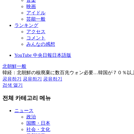
音楽
映画
アイドル
芸能一般
ランキング
アクセス
コメント
みんなの感想
YouTube 中央日報日本語版
北朝鮮一般
韓経：北朝鮮の核廃棄に数百兆ウォン必要…韓国が７０％以
공유하기
공유하기
공유하기
검색 열기
전체 카테고리 메뉴
ニュース
政治
国際・日本
社会・文化