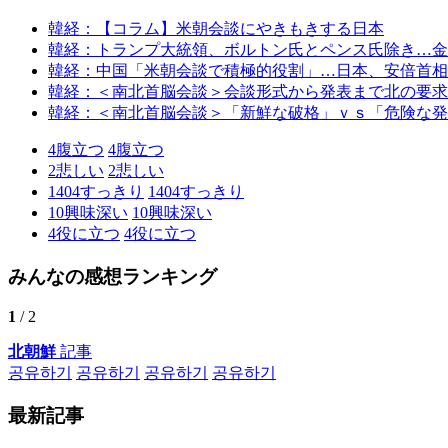
韓経：【コラム】米朝会談にやきもきする日本
韓経：トランプ大統領、ボルトン氏とペンス氏除き…金
韓経：中国「米朝会談で積極的役割」…日本、安倍首相
韓経：＜南北首脳会談＞会談形式から発表まで北の要求
韓経：＜南北首脳会談＞「新鮮な破格」ｖｓ「危険な発
4
腹立つ
4
腹立つ
2
悲しい
2
悲しい
1404
すっきり
1404
すっきり
10
興味深い
10
興味深い
4
役に立つ
4
役に立つ
みんなの感想ランキング
1
/ 2
北朝鮮
記事
공유하기
공유하기
공유하기
공유하기
最新記事