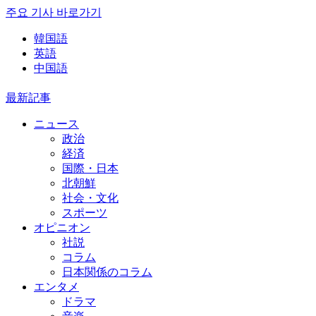
주요 기사 바로가기
韓国語
英語
中国語
最新記事
ニュース
政治
経済
国際・日本
北朝鮮
社会・文化
スポーツ
オピニオン
社説
コラム
日本関係のコラム
エンタメ
ドラマ