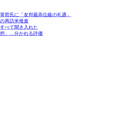
英哲氏に「友邦最高位級の礼遇」
の再訪米推進
すべて聞き入れた
想」…分かれる評価