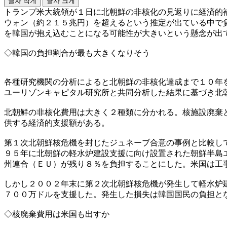
글자 작게
글자 크게
トランプ米大統領が１日に北朝鮮の非核化の見返りに経済的
ウォン（約２１５兆円）を超えるという推定が出ている中で
を韓国が抱え込むことになる可能性が大きいという懸念が出
◇韓国の負担割合が最も大きくなりそう
各種研究機関の分析によると北朝鮮の非核化達成まで１０年
ユーリゾンキャピタル研究所と共同分析した結果に基づき北
北朝鮮の非核化費用は大きく２種類に分かれる。核施設廃棄
供する経済的支援額がある。
第１次北朝鮮核危機を封じたジュネーブ合意の事例と比較し
９５年に北朝鮮の軽水炉建設支援に向け設置された朝鮮半島
州連合（ＥＵ）が残り８％を負担することにした。米国は工
しかし２００２年末に第２次北朝鮮核危機が発生して軽水炉
７００万ドルを支援した。発生した損失は韓国国民の負担と
◇核廃棄費用は米国も出すか