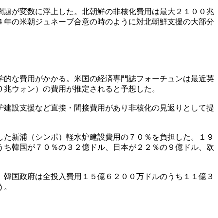
問題が変数に浮上した。北朝鮮の非核化費用は最大２１００兆
４年の米朝ジュネーブ合意の時のように対北朝鮮支援の大部分
学的な費用がかかる。米国の経済専門誌フォーチュンは最近英
０兆ウォン）の費用が推定されると予想した。
炉建設支援など直接・間接費用があり非核化の見返りとして提
した新浦（シンポ）軽水炉建設費用の７０％を負担した。１９
うち韓国が７０％の３２億ドル、日本が２２％の９億ドル、欧
。韓国政府は全投入費用１５億６２００万ドルのうち１１億３
う。