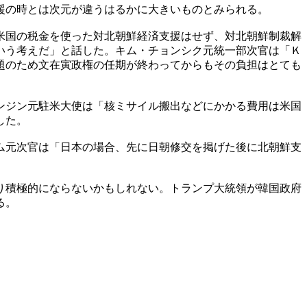
援の時とは次元が違うはるかに大きいものとみられる。
米国の税金を使った対北朝鮮経済支援はせず、対北朝鮮制裁解
いう考えだ」と話した。キム・チョンシク元統一部次官は「Ｋ
題のため文在寅政権の任期が終わってからもその負担はとても
ンジン元駐米大使は「核ミサイル搬出などにかかる費用は米国
した。
ム元次官は「日本の場合、先に日朝修交を掲げた後に北朝鮮支
り積極的にならないかもしれない。トランプ大統領が韓国政府
る。