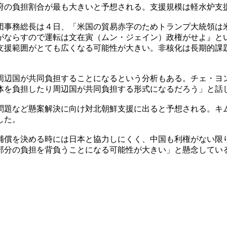
府の負担割合が最も大きいと予想される。支援規模は軽水炉支
団事務総長は４日、「米国の貿易赤字のためトランプ大統領は
がならすので運転は文在寅（ムン・ジェイン）政権がせよ』と
支援範囲がとても広くなる可能性が大きい。非核化は長期的課
周辺国が共同負担することになるという分析もある。チェ・ヨ
体を負担したり周辺国が共同負担する形式になるだろう」と話
問題など懸案解決に向け対北朝鮮支援に出ると予想される。キ
した。
補償を決める時には日本と協力しにくく、中国も利権がない限
部分の負担を背負うことになる可能性が大きい」と懸念してい