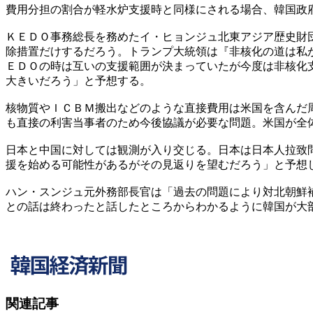
費用分担の割合が軽水炉支援時と同様にされる場合、韓国政
ＫＥＤＯ事務総長を務めたイ・ヒョンジュ北東アジア歴史財
除措置だけするだろう。トランプ大統領は『非核化の道は私
ＥＤＯの時は互いの支援範囲が決まっていたが今度は非核化
大きいだろう」と予想する。
核物質やＩＣＢＭ搬出などのような直接費用は米国を含んだ
も直接の利害当事者のため今後協議が必要な問題。米国が全
日本と中国に対しては観測が入り交じる。日本は日本人拉致
援を始める可能性があるがその見返りを望むだろう」と予想
ハン・スンジュ元外務部長官は「過去の問題により対北朝鮮
との話は終わったと話したところからわかるように韓国が大
関連記事