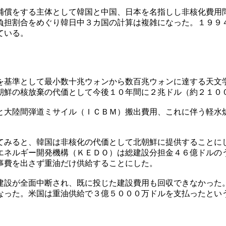
補償をする主体として韓国と中国、日本を名指しし非核化費用
負担割合をめぐり韓日中３カ国の計算は複雑になった。１９９
ている。
を基準として最小数十兆ウォンから数百兆ウォンに達する天文
朝鮮の核放棄の代価として今後１０年間に２兆ドル（約２１０
と大陸間弾道ミサイル（ＩＣＢＭ）搬出費用、これに伴う軽水
てみると、韓国は非核化の代価として北朝鮮に提供することに
エネルギー開発機構（ＫＥＤＯ）は総建設分担金４６億ドルの
事費を出さず重油だけ供給することにした。
建設が全面中断され、既に投じた建設費用も回収できなかった
なった。米国は重油供給で３億５０００万ドルを支払ったとい