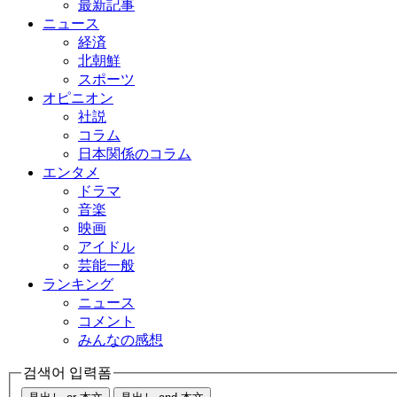
最新記事
ニュース
経済
北朝鮮
スポーツ
オピニオン
社説
コラム
日本関係のコラム
エンタメ
ドラマ
音楽
映画
アイドル
芸能一般
ランキング
ニュース
コメント
みんなの感想
검색어 입력폼