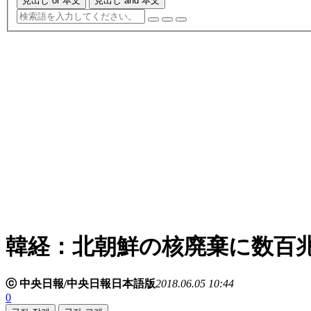
見出し or 本文
見出し and 本文
韓経：北朝鮮の核廃棄に数百
ⓒ 中央日報/中央日報日本語版
2018.06.05 10:44
0