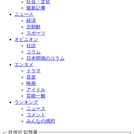
社会・文化
最新記事
ニュース
経済
北朝鮮
スポーツ
オピニオン
社説
コラム
日本関係のコラム
エンタメ
ドラマ
音楽
映画
アイドル
芸能一般
ランキング
ニュース
コメント
みんなの感想
검색어 입력폼