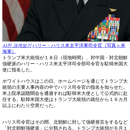
사진 크게보기
ハリー・ハリス米太平洋軍司令官（写真＝米
海軍）
トランプ米大統領が１８日（現地時間）、対中国・対北朝鮮
強硬派のハリー・ハリス米太平洋司令部司令官を駐韓米国大
使に指名した。
ホワイトハウスはこの日、ホームページを通じてトランプ大
統領の主要人事内容の中でハリス司令官の指名を知らせた。
米上院承認聴聞会を通過すれば駐韓米大使として公式的に赴
任する。駐韓米国大使はトランプ大統領の就任から１６カ月
以上にわたり空席だった。
ハリス司令官はその間、北朝鮮に対して強硬発言をするなど
「対北朝鮮強硬派」に分類される。トランプ大統領が６月１