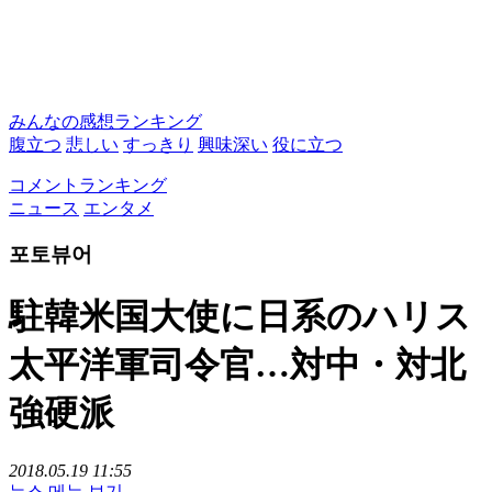
みんなの感想ランキング
腹立つ
悲しい
すっきり
興味深い
役に立つ
コメントランキング
ニュース
エンタメ
포토뷰어
駐韓米国大使に日系のハリス
太平洋軍司令官…対中・対北
強硬派
2018.05.19 11:55
뉴스 메뉴 보기