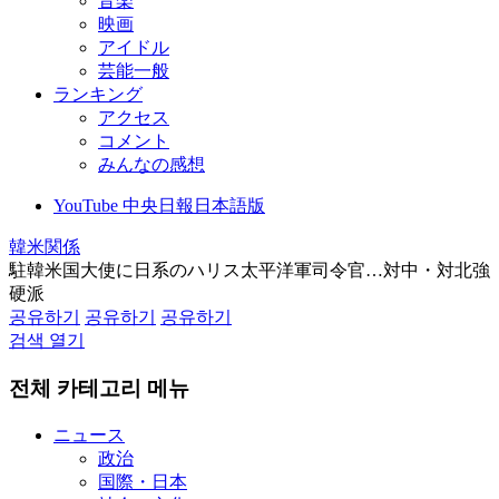
音楽
映画
アイドル
芸能一般
ランキング
アクセス
コメント
みんなの感想
YouTube 中央日報日本語版
韓米関係
駐韓米国大使に日系のハリス太平洋軍司令官…対中・対北強
硬派
공유하기
공유하기
공유하기
검색 열기
전체 카테고리 메뉴
ニュース
政治
国際・日本