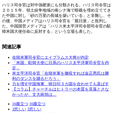
ハリス司令官は対中強硬派にも分類される。ハリス司令官は
２０１５年、領土紛争地域の南シナ海で暗礁を埋め立ててき
た中国に対し「砂の万里の長城を築いている」と非難し、そ
の後、中国メディアはハリス司令官を「親日派」と批判し
た。中国国営メディアは「ハリス米太平洋司令部司令官の駐
韓米国大使任命に反対する」という立場も表した。
関連記事
在韓米軍司令官にエイブラムス大将が内定
「米国、駐韓大使に日系のハリス太平洋軍司令官を内
定」
米太平洋司令官「在韓米軍を撤収すれば金正恩氏は勝
利のダンスを踊るだろう」
力を増す中国海軍、韓日印３カ国を合わせても及ばす
【コラム】チャーチルはヒトラーの本質を見落とさな
かったが、文大統領は…
16
腹立つ
16
腹立つ
3
悲しい
3
悲しい