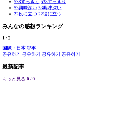
538
すっきり
538
すっきり
53
興味深い
53
興味深い
22
役に立つ
22
役に立つ
みんなの感想ランキング
1
/ 2
国際・日本
記事
공유하기
공유하기
공유하기
공유하기
最新記事
もっと見る
0
/ 0