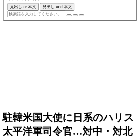
見出し or 本文
見出し and 本文
駐韓米国大使に日系のハリス
太平洋軍司令官…対中・対北