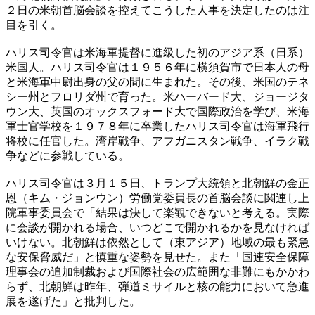
２日の米朝首脳会談を控えてこうした人事を決定したのは注
目を引く。
ハリス司令官は米海軍提督に進級した初のアジア系（日系）
米国人。ハリス司令官は１９５６年に横須賀市で日本人の母
と米海軍中尉出身の父の間に生まれた。その後、米国のテネ
シー州とフロリダ州で育った。米ハーバード大、ジョージタ
ウン大、英国のオックスフォード大で国際政治を学び、米海
軍士官学校を１９７８年に卒業したハリス司令官は海軍飛行
将校に任官した。湾岸戦争、アフガニスタン戦争、イラク戦
争などに参戦している。
ハリス司令官は３月１５日、トランプ大統領と北朝鮮の金正
恩（キム・ジョンウン）労働党委員長の首脳会談に関連し上
院軍事委員会で「結果は決して楽観できないと考える。実際
に会談が開かれる場合、いつどこで開かれるかを見なければ
いけない。北朝鮮は依然として（東アジア）地域の最も緊急
な安保脅威だ」と慎重な姿勢を見せた。また「国連安全保障
理事会の追加制裁および国際社会の広範囲な非難にもかかわ
らず、北朝鮮は昨年、弾道ミサイルと核の能力において急進
展を遂げた」と批判した。