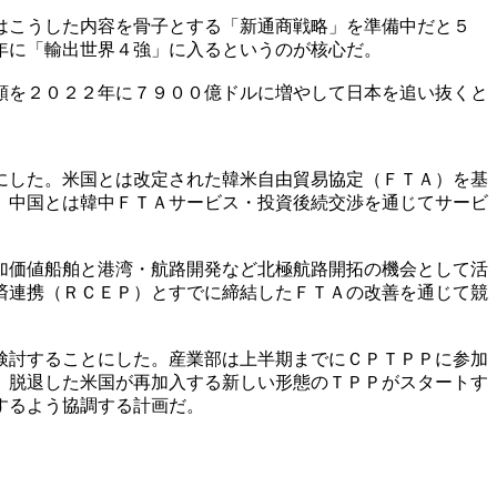
はこうした内容を骨子とする「新通商戦略」を準備中だと５
年に「輸出世界４強」に入るというのが核心だ。
額を２０２２年に７９００億ドルに増やして日本を追い抜くと
にした。米国とは改定された韓米自由貿易協定（ＦＴＡ）を基
。中国とは韓中ＦＴＡサービス・投資後続交渉を通じてサービ
加価値船舶と港湾・航路開発など北極航路開拓の機会として活
済連携（ＲＣＥＰ）とすでに締結したＦＴＡの改善を通じて競
検討することにした。産業部は上半期までにＣＰＴＰＰに参加
。脱退した米国が再加入する新しい形態のＴＰＰがスタートす
するよう協調する計画だ。