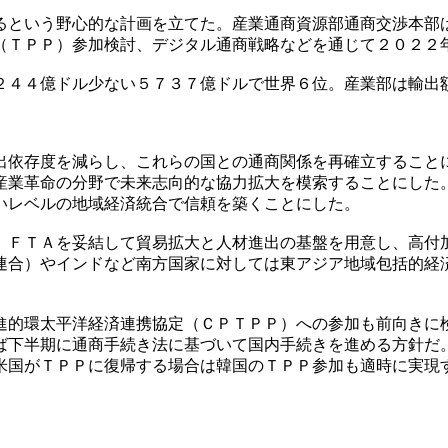
るという野心的な計画を立てた。産業通商資源部通商交渉本部
（ＴＰＰ）参加検討、デジタル通商戦略などを通じて２０２２
２４４億ドル少ない５７３７億ドルで世界６位。産業部は輸出
出依存度を減らし、これらの国との通商関係を再確立すること
産業革命の分野で未来志向的な協力拡大を模索することにした
いレベルの地域経済統合で信頼を築くことにした。
）ＦＴＡを妥結して貿易拡大と人材進出の基盤を用意し、高付
連合）やインドなど南方国家に対しては東アジア地域包括的経
進的環太平洋経済連携協定（ＣＰＴＰＰ）への参加も前向きに
ば下半期に通商手続き法に基づいて国内手続きを進める方針だ
米国がＴＰＰに復帰する場合は韓国のＴＰＰ参加も適時に実現