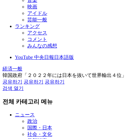
音楽
映画
アイドル
芸能一般
ランキング
アクセス
コメント
みんなの感想
YouTube 中央日報日本語版
経済一般
韓国政府「２０２２年には日本を抜いて世界輸出４位」
공유하기
공유하기
공유하기
검색 열기
전체 카테고리 메뉴
ニュース
政治
国際・日本
社会・文化