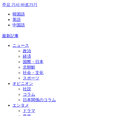
주요 기사 바로가기
韓国語
英語
中国語
最新記事
ニュース
政治
経済
国際・日本
北朝鮮
社会・文化
スポーツ
オピニオン
社説
コラム
日本関係のコラム
エンタメ
ドラマ