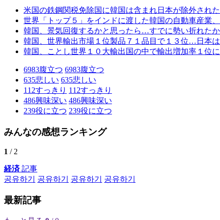
米国の鉄鋼関税免除国に韓国は含まれ日本が除外された
世界「トップ５」をインドに渡した韓国の自動車産業、
韓国、景気回復するかと思ったら…すでに勢い折れたか
韓国、世界輸出市場１位製品７１品目で１３位…日本は
韓国、ことし世界１０大輸出国の中で輸出増加率１位に
6983
腹立つ
6983
腹立つ
635
悲しい
635
悲しい
112
すっきり
112
すっきり
486
興味深い
486
興味深い
239
役に立つ
239
役に立つ
みんなの感想ランキング
1
/ 2
経済
記事
공유하기
공유하기
공유하기
공유하기
最新記事