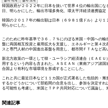
글자 작게
글자 크게
韓国政府が２０２２年に日本を抜いて世界４位の輸出国にな
日、明らかにした。輸出市場多角化、環太平洋経済連携協定
韓国の２０１７年の輸出額は日本（６９８１億ドル）より１
明らかにした。
このために昨年基準で３６．７％にのぼる米国・中国への輸
盤に両国相互投資と雇用拡大を支援し、エネルギーと第４次
スと専門人材の中国進出基盤を用意し、都市間ＦＴＡなど高
新北方政策の一環として韓・ユーラシア経済連合（ＥＡＥＵ
用するという内容も含まれた。ＡＳＥＡＮ（東南アジア諸国
合国より有利な市場環境を形成することにした。
これと共に最近日本など１１カ国が正式署名した包括的・漸
するかどうかについて部処間の合意を出し、参加を決定すれ
る可能性も考慮し、米国とＴＰＰ共同対応について議論し、
関連記事