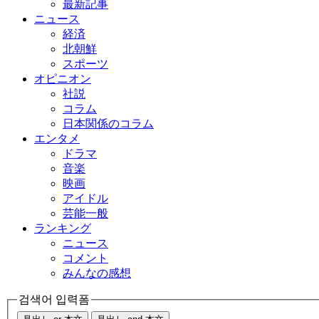
最新記事
ニュース
経済
北朝鮮
スポーツ
オピニオン
社説
コラム
日本関係のコラム
エンタメ
ドラマ
音楽
映画
アイドル
芸能一般
ランキング
ニュース
コメント
みんなの感想
검색어 입력폼