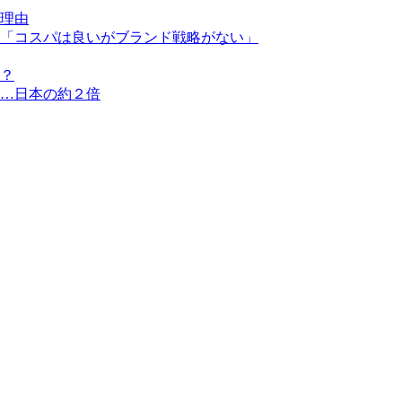
理由
「コスパは良いがブランド戦略がない」
？
…日本の約２倍