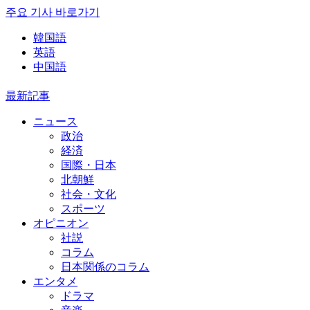
주요 기사 바로가기
韓国語
英語
中国語
最新記事
ニュース
政治
経済
国際・日本
北朝鮮
社会・文化
スポーツ
オピニオン
社説
コラム
日本関係のコラム
エンタメ
ドラマ