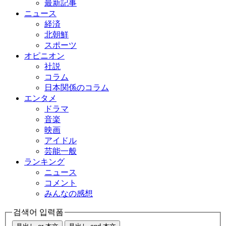
最新記事
ニュース
経済
北朝鮮
スポーツ
オピニオン
社説
コラム
日本関係のコラム
エンタメ
ドラマ
音楽
映画
アイドル
芸能一般
ランキング
ニュース
コメント
みんなの感想
검색어 입력폼