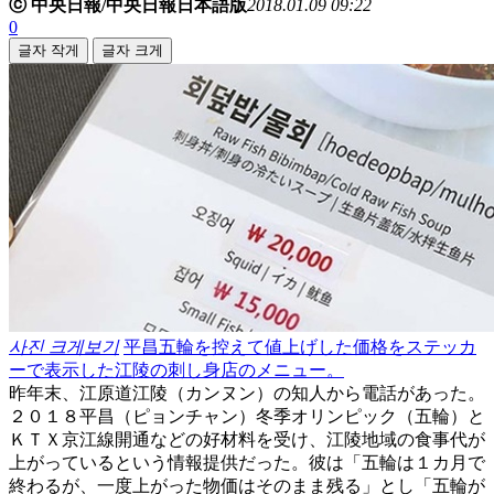
ⓒ 中央日報/中央日報日本語版
2018.01.09 09:22
0
글자 작게
글자 크게
사진 크게보기
平昌五輪を控えて値上げした価格をステッカ
ーで表示した江陵の刺し身店のメニュー。
昨年末、江原道江陵（カンヌン）の知人から電話があった。
２０１８平昌（ピョンチャン）冬季オリンピック（五輪）と
ＫＴＸ京江線開通などの好材料を受け、江陵地域の食事代が
上がっているという情報提供だった。彼は「五輪は１カ月で
終わるが、一度上がった物価はそのまま残る」とし「五輪が