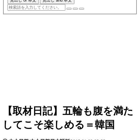
見出し or 本文
見出し and 本文
【取材日記】五輪も腹を満た
してこそ楽しめる＝韓国