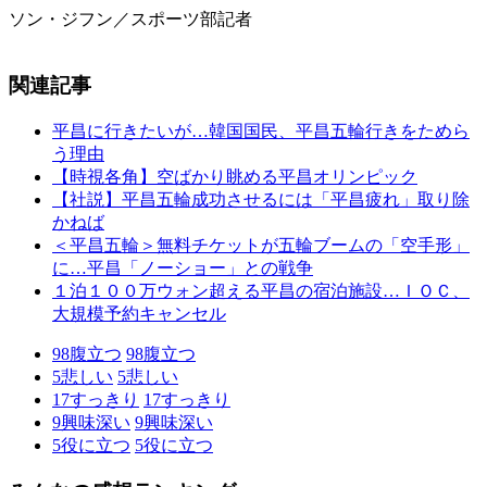
ソン・ジフン／スポーツ部記者
関連記事
平昌に行きたいが…韓国国民、平昌五輪行きをためら
う理由
【時視各角】空ばかり眺める平昌オリンピック
【社説】平昌五輪成功させるには「平昌疲れ」取り除
かねば
＜平昌五輪＞無料チケットが五輪ブームの「空手形」
に…平昌「ノーショー」との戦争
１泊１００万ウォン超える平昌の宿泊施設…ＩＯＣ、
大規模予約キャンセル
98
腹立つ
98
腹立つ
5
悲しい
5
悲しい
17
すっきり
17
すっきり
9
興味深い
9
興味深い
5
役に立つ
5
役に立つ