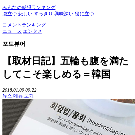
みんなの感想ランキング
腹立つ
悲しい
すっきり
興味深い
役に立つ
コメントランキング
ニュース
エンタメ
포토뷰어
【取材日記】五輪も腹を満た
してこそ楽しめる＝韓国
2018.01.09 09:22
뉴스 메뉴 보기