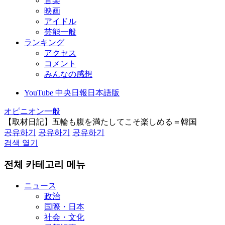
音楽
映画
アイドル
芸能一般
ランキング
アクセス
コメント
みんなの感想
YouTube 中央日報日本語版
オピニオン一般
【取材日記】五輪も腹を満たしてこそ楽しめる＝韓国
공유하기
공유하기
공유하기
검색 열기
전체 카테고리 메뉴
ニュース
政治
国際・日本
社会・文化