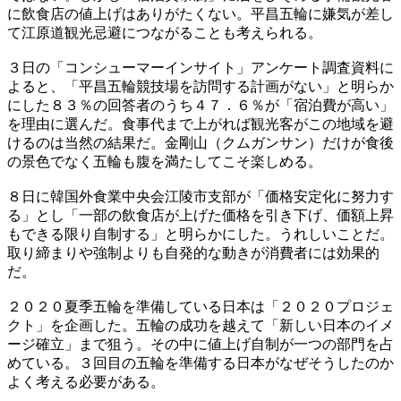
に飲食店の値上げはありがたくない。平昌五輪に嫌気が差し
て江原道観光忌避につながることも考えられる。
３日の「コンシューマーインサイト」アンケート調査資料に
よると、「平昌五輪競技場を訪問する計画がない」と明らか
にした８３％の回答者のうち４７．６％が「宿泊費が高い」
を理由に選んだ。食事代まで上がれば観光客がこの地域を避
けるのは当然の結果だ。金剛山（クムガンサン）だけが食後
の景色でなく五輪も腹を満たしてこそ楽しめる。
８日に韓国外食業中央会江陵市支部が「価格安定化に努力す
る」とし「一部の飲食店が上げた価格を引き下げ、価額上昇
もできる限り自制する」と明らかにした。うれしいことだ。
取り締まりや強制よりも自発的な動きが消費者には効果的
だ。
２０２０夏季五輪を準備している日本は「２０２０プロジェ
クト」を企画した。五輪の成功を越えて「新しい日本のイメ
ージ確立」まで狙う。その中に値上げ自制が一つの部門を占
めている。３回目の五輪を準備する日本がなぜそうしたのか
よく考える必要がある。