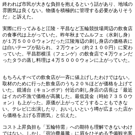
終われば市民が大きな負担を抱えるという話があり、地域の
雰囲気は良くない。物価を積極的に管理する必要がありそう
だ」と訴えた。
実際に行ってみると江陵・平昌など五輪競技場周辺の飲食店
の食事代は上がっていた。昨年秋までムルフェ（水刺し身）
が１万５０００ウォンだった江陵海辺の刺し身店の価格表に
は白いテープが貼られ、２万ウォン（約２１００円）に変わ
っていた。平昌郡横渓（フェンゲ）の飲食店で４万ウォンだ
ったタラの蒸し料理は４万５０００ウォンに上がっていた。
もちろんすべての飲食店が一斉に値上げしたわけではない。
取材のために行った飲食店のうち２０％ほどが価格を上げて
いた。鏡浦台（キョンポデ）付近の刺し身店の店長は「最近
はイカの不漁で価格が高騰した。最低賃金（時給７３５０ウ
ォン）も上がった。原価が上がってどうすることもできな
い。テレビに出演したり、おいしいという噂が広まった店か
ら価格を上げる雰囲気」と伝えた。
コスト上昇負担も「五輪特需」への期待も理解できないわけ
ではない。しかし「宿泊費暴騰」に眉をひそめる予備観光客