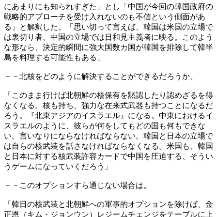
にあまりにも知られすぎた」とし「中国が今回の韓国政府の
戦略的アプローチを受け入れないのも不信という側面があ
る」と解釈した。「思い切って言えば、韓国は米国の立場で
は裏切り者、中国の立場では日和見主義者に映る。このよう
な形なら、決定的瞬間に強大国数カ国が韓国を排除して韓半
島を料理する可能性もある」
－－北核をどのように解決することができるだろうか。
「このまま行けば北朝鮮の核保有を黙認したり認めざるを得
なくなる。核も持ち、強力な在来式武器も持つことになるだ
ろう。『北東アジアのイスラエル』になる。中東におけるイ
スラエルのように、彼らが何をしてもどの国も何もできな
い。言いなりにならなければならない。韓国と日本の立場で
は自らの核武装を話さなければならなくなる。米国も、韓国
と日本に対する核武装許容カードで中国を圧迫する、そうい
うゲームになっていくだろう」
－－このオプションすら通じない場合は。
「韓日の核武装と北朝鮮への軍事的オプションを除けば、金
正恩（キム・ジョンウン）レジームチェンジをテーブルに上