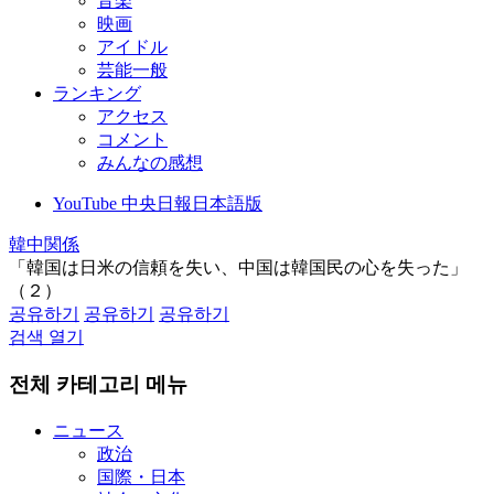
音楽
映画
アイドル
芸能一般
ランキング
アクセス
コメント
みんなの感想
YouTube 中央日報日本語版
韓中関係
「韓国は日米の信頼を失い、中国は韓国民の心を失った」
（２）
공유하기
공유하기
공유하기
검색 열기
전체 카테고리 메뉴
ニュース
政治
国際・日本