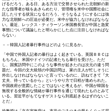
げるだろう。ある日、ある方法で交替させられた北朝鮮の新
たな指導者が核をあきらめたり、管理権を米中や国際社会に
託したりする状況になるだろう。そうなるようにするには強
力な北朝鮮への圧迫が必要だ。米中が協力しなければならな
い。最近、レックス・ティラーソン米国務長官が中国と急変
事態について議論したと明らかにした点に注目しなければな
らない」
－－韓国人記者暴行事件はどのように見るか。
「中国で外国人記者の暴行はよく起きている。英国ＢＢＣは
もちろん、米国やドイツの記者たちも暴行を受けた。ただ
し、国賓訪問中にこのような事件が起きたのは次元の違う問
題だ。今回の文大統領の中国訪問は、家の主人が忙しそうに
外出しなければならないと言っているのに、訪ねてきて『大
丈夫、待っているから』というやり方で日程が進められた。
中国政府が意図したことではないと考えるが、中国が韓国を
無視する全般的な情緒が暴行事件を通じて現れたものとみて
いる。習近平がもてなすゲストなら到底起きるはずのないこ
とだ」
徐教授は「文在寅政府は、市井のごろつきの股をくぐって屈