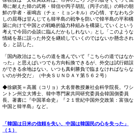
辱に耐えた韓の武将・韓信や丙子胡乱（丙子の乱）の時の朝
鮮の学者・崔鳴吉（チェ・ミョンキル）の心情、すなわち少
しの屈辱は甘んじても韓半島の戦争を防いで韓半島の平和構
築に向けて中国との戦略的協力枠組みを構築していくという
考えで今回の会談に臨んだかもしれない」とし「このような
情緒を基に誤った外交を継続していくのではないか懸念され
る」と話した。
「国内政治はこちらの道を進んでいて『こちらの道ではなか
った』と思えばいつでも方向転換できるが、外交は試行錯誤
ができる余地はない。いつも真剣勝負で臨まなければならな
いのが外交だ」（中央ＳＵＮＤＡＹ第５６２号）
◆徐鎭英＝高麗（コリョ）大名誉教授兼社会科学院長。ワシ
ントン州立大博士、韓中専門家共同研究委員会韓国側委員
長。著書に『中国革命史』『２１世紀中国外交政策：富強な
中国と韓半島』など。
「韓国は日米の信頼を失い、中国は韓国民の心を失った」
（１）