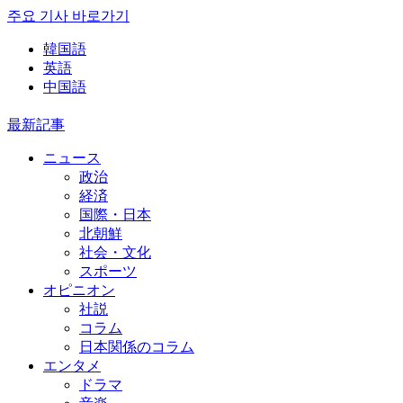
주요 기사 바로가기
韓国語
英語
中国語
最新記事
ニュース
政治
経済
国際・日本
北朝鮮
社会・文化
スポーツ
オピニオン
社説
コラム
日本関係のコラム
エンタメ
ドラマ