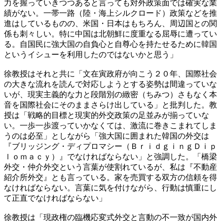
力を握っていきつつあると言っても対外政策面では確実な業
績がない。一帯一路（陸・海上シルクロード）政策などを推
進はしているものの、米国・日本はもちろん、周辺国との関
係も刺々しい。特に中国は北朝鮮に度重なる屈辱に遭ってい
る。自国民に強大国の自負心と自尊心を持たせるために韓国
というイシューを利用したのではないかと思う」
徐教授はそれと共に「文在寅政府が向こう２０年、国際社会
の大きな流れを読んで対応しようとする姿勢は間違っていな
いが、現実主義的な力と段階別の緻密（ちみつ）さもなく本
音を国際社会にそのままさらけ出している」と批判した。教
授は「戦略的目標と現実的外交政策の足並みが揃っていな
い。一歩一歩渡っていかなくては、激流に巻きこまれてしま
うのは必至」としながら「強大国に囲まれた韓国の外交は
『ブリッジング・ディプロマシー（ＢｒｉｄｇｉｎｇＤｉｐ
ｌｏｍａｃｙ）』でなければならない」と強調した。「橋梁
外交・仲介外交という言葉が使割れているが、私は『不動産
紹介所外交』とも言っている。家を売買する双方の信頼を得
なければならない。言葉に気を付けながら、行動は慎重にし
て正直でなければならない」
徐教授は「現政権の臨機応変式外交と言動の不一致が国内外