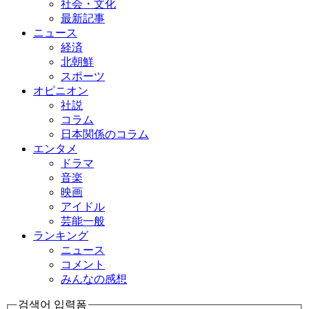
社会・文化
最新記事
ニュース
経済
北朝鮮
スポーツ
オピニオン
社説
コラム
日本関係のコラム
エンタメ
ドラマ
音楽
映画
アイドル
芸能一般
ランキング
ニュース
コメント
みんなの感想
검색어 입력폼