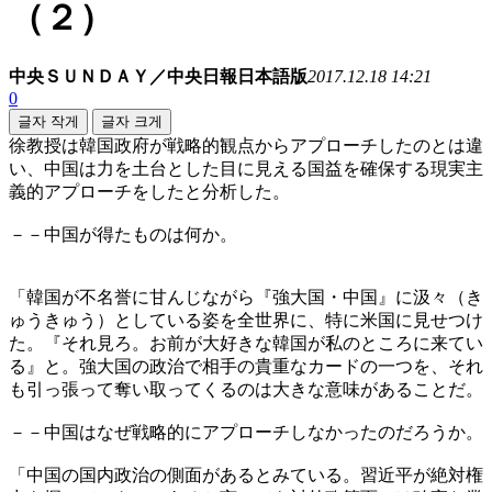
（２）
中央ＳＵＮＤＡＹ／中央日報日本語版
2017.12.18 14:21
0
글자 작게
글자 크게
徐教授は韓国政府が戦略的観点からアプローチしたのとは違
い、中国は力を土台とした目に見える国益を確保する現実主
義的アプローチをしたと分析した。
－－中国が得たものは何か。
「韓国が不名誉に甘んじながら『強大国・中国』に汲々（き
ゅうきゅう）としている姿を全世界に、特に米国に見せつけ
た。『それ見ろ。お前が大好きな韓国が私のところに来てい
る』と。強大国の政治で相手の貴重なカードの一つを、それ
も引っ張って奪い取ってくるのは大きな意味があることだ。
－－中国はなぜ戦略的にアプローチしなかったのだろうか。
「中国の国内政治の側面があるとみている。習近平が絶対権