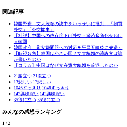
関連記事
韓国野党、文大統領の訪中をいっせいに批判…「朝貢
外交」「外交惨事」
【社説】中国への依存度下げ外交・経済多角化せねば
＝韓国
韓国政府、慰安婦問題への対応を平昌五輪後に先送り
【時視各角】韓国は小さい国？文大統領の演説文は誰
が書いたのか
【コラム】中国はなぜ文在寅大統領を冷遇したのか
21
腹立つ
21
腹立つ
13
悲しい
13
悲しい
1046
すっきり
1046
すっきり
142
興味深い
142
興味深い
35
役に立つ
35
役に立つ
みんなの感想ランキング
1
/ 2