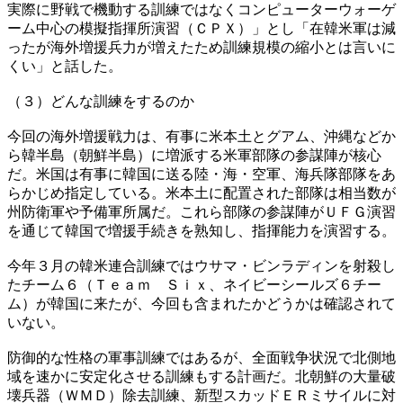
実際に野戦で機動する訓練ではなくコンピューターウォーゲ
ーム中心の模擬指揮所演習（ＣＰＸ）」とし「在韓米軍は減
ったが海外増援兵力が増えたため訓練規模の縮小とは言いに
くい」と話した。
（３）どんな訓練をするのか
今回の海外増援戦力は、有事に米本土とグアム、沖縄などか
ら韓半島（朝鮮半島）に増派する米軍部隊の参謀陣が核心
だ。米国は有事に韓国に送る陸・海・空軍、海兵隊部隊をあ
らかじめ指定している。米本土に配置された部隊は相当数が
州防衛軍や予備軍所属だ。これら部隊の参謀陣がＵＦＧ演習
を通じて韓国で増援手続きを熟知し、指揮能力を演習する。
今年３月の韓米連合訓練ではウサマ・ビンラディンを射殺し
たチーム６（Ｔｅａｍ Ｓｉｘ、ネイビーシールズ６チー
ム）が韓国に来たが、今回も含まれたかどうかは確認されて
いない。
防御的な性格の軍事訓練ではあるが、全面戦争状況で北側地
域を速かに安定化させる訓練もする計画だ。北朝鮮の大量破
壊兵器（ＷＭＤ）除去訓練、新型スカッドＥＲミサイルに対