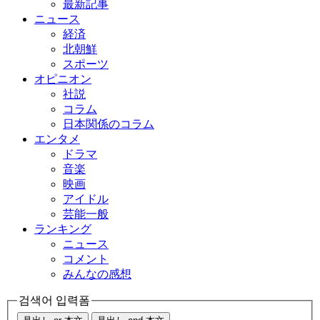
最新記事
ニュース
経済
北朝鮮
スポーツ
オピニオン
社説
コラム
日本関係のコラム
エンタメ
ドラマ
音楽
映画
アイドル
芸能一般
ランキング
ニュース
コメント
みんなの感想
검색어 입력폼