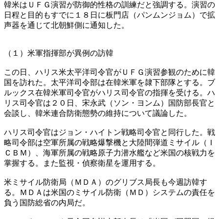
韓米はＵＦＧ演習が防御的性格の訓練だと強調する。演習の
日程と目的もすでに１８日に板門店（パンムンジョム）で拡
声器を通じて北朝鮮側に通知した。
（１）米軍指揮部が異例の訪韓
この日、ハリス米太平洋司令官がＵＦＧ演習参観のために韓
国を訪れた。太平洋司令部は在韓米軍を隷下部隊とする。ブ
ルックス在韓米軍司令官がハリス司令官の指揮を受ける。ハ
リス司令官は２０日、宋永武（ソン・ヨンム）国防部長官と
会談し、韓米連合防衛態勢の維持について議論した。
ハリス司令官はジョン・ハイトン戦略司令官と同行した。戦
略司令部は空軍所属の戦略爆撃機と大陸間弾道ミサイル（Ｉ
ＣＢＭ）、海軍所属の戦略原子力潜水艦など米国の核戦力を
掌握する。また監視・偵察衛星を運用する。
米ミサイル防衛局（ＭＤＡ）のグリブス局長も今週訪韓す
る。ＭＤＡは米国のミサイル防衛（ＭＤ）システムの責任を
負う国防総省の内局だ。