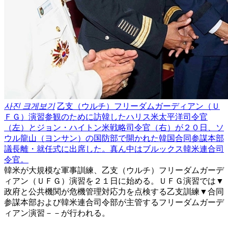
사진 크게보기
乙支（ウルチ）フリーダムガーディアン（Ｕ
ＦＧ）演習参観のために訪韓したハリス米太平洋司令官
（左）とジョン・ハイトン米戦略司令官（右）が２０日、ソ
ウル龍山（ヨンサン）の国防部で開かれた韓国合同参謀本部
議長離・就任式に出席した。真ん中はブルックス韓米連合司
令官。
韓米が大規模な軍事訓練、乙支（ウルチ）フリーダムガーデ
ィアン（ＵＦＧ）演習を２１日に始める。ＵＦＧ演習では▼
政府と公共機関が危機管理対応力を点検する乙支訓練▼合同
参謀本部および韓米連合司令部が主管するフリーダムガーデ
ィアン演習－－が行われる。