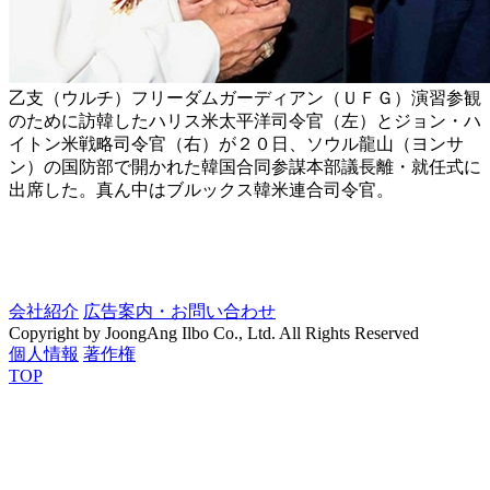
乙支（ウルチ）フリーダムガーディアン（ＵＦＧ）演習参観
のために訪韓したハリス米太平洋司令官（左）とジョン・ハ
イトン米戦略司令官（右）が２０日、ソウル龍山（ヨンサ
ン）の国防部で開かれた韓国合同参謀本部議長離・就任式に
出席した。真ん中はブルックス韓米連合司令官。
会社紹介
広告案内・お問い合わせ
Copyright by JoongAng Ilbo Co., Ltd. All Rights Reserved
個人情報
著作権
TOP