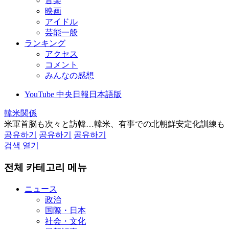
音楽
映画
アイドル
芸能一般
ランキング
アクセス
コメント
みんなの感想
YouTube 中央日報日本語版
韓米関係
米軍首脳も次々と訪韓…韓米、有事での北朝鮮安定化訓練も
공유하기
공유하기
공유하기
검색 열기
전체 카테고리 메뉴
ニュース
政治
国際・日本
社会・文化