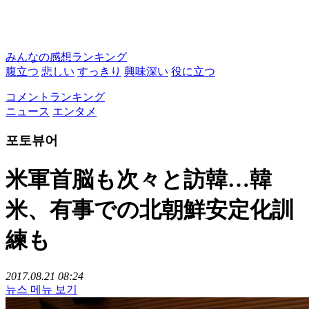
みんなの感想ランキング
腹立つ
悲しい
すっきり
興味深い
役に立つ
コメントランキング
ニュース
エンタメ
포토뷰어
米軍首脳も次々と訪韓…韓
米、有事での北朝鮮安定化訓
練も
2017.08.21 08:24
뉴스 메뉴 보기