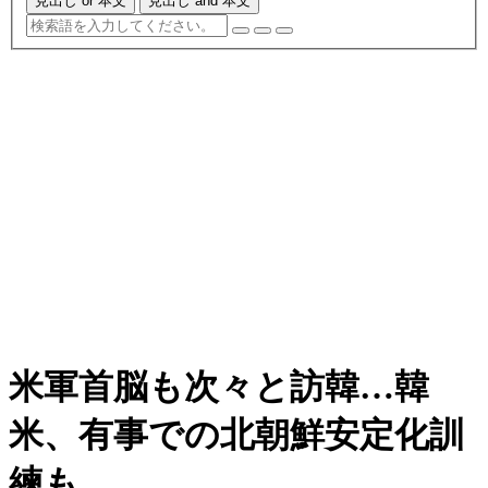
見出し or 本文
見出し and 本文
米軍首脳も次々と訪韓…韓
米、有事での北朝鮮安定化訓
練も