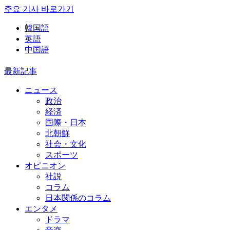
주요 기사 바로가기
韓国語
英語
中国語
最新記事
ニュース
政治
経済
国際・日本
北朝鮮
社会・文化
スポーツ
オピニオン
社説
コラム
日本関係のコラム
エンタメ
ドラマ