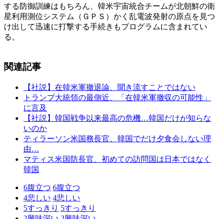
する防御訓練はもちろん、韓米宇宙統合チームが北朝鮮の衛
星利用測位システム（ＧＰＳ）かく乱電波発射の原点を見つ
け出して迅速に打撃する手続きもプログラムに含まれてい
る。
関連記事
【社説】在韓米軍撤退論、聞き流すことではない
トランプ大統領の最側近、「在韓米軍撤収の可能性」
に言及
【社説】韓国戦争以来最高の危機…韓国だけが知らな
いのか
ティラーソン米国務長官、韓国でだけ夕食会しない理
由…
マティス米国防長官、初めての訪問国は日本ではなく
韓国
6
腹立つ
6
腹立つ
4
悲しい
4
悲しい
5
すっきり
5
すっきり
2
興味深い
2
興味深い