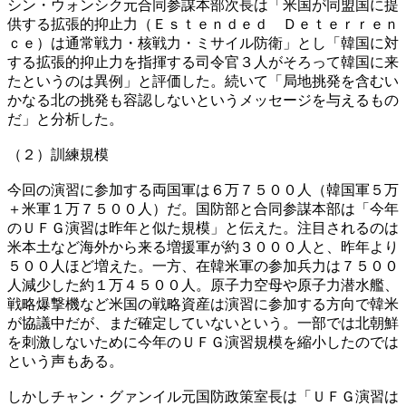
シン・ウォンシク元合同参謀本部次長は「米国が同盟国に提
供する拡張的抑止力（Ｅｓｔｅｎｄｅｄ Ｄｅｔｅｒｒｅｎ
ｃｅ）は通常戦力・核戦力・ミサイル防衛」とし「韓国に対
する拡張的抑止力を指揮する司令官３人がそろって韓国に来
たというのは異例」と評価した。続いて「局地挑発を含むい
かなる北の挑発も容認しないというメッセージを与えるもの
だ」と分析した。
（２）訓練規模
今回の演習に参加する両国軍は６万７５００人（韓国軍５万
＋米軍１万７５００人）だ。国防部と合同参謀本部は「今年
のＵＦＧ演習は昨年と似た規模」と伝えた。注目されるのは
米本土など海外から来る増援軍が約３０００人と、昨年より
５００人ほど増えた。一方、在韓米軍の参加兵力は７５００
人減少した約１万４５００人。原子力空母や原子力潜水艦、
戦略爆撃機など米国の戦略資産は演習に参加する方向で韓米
が協議中だが、まだ確定していないという。一部では北朝鮮
を刺激しないために今年のＵＦＧ演習規模を縮小したのでは
という声もある。
しかしチャン・グァンイル元国防政策室長は「ＵＦＧ演習は