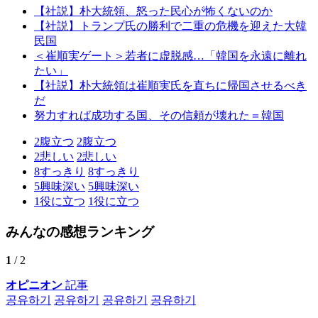
【社説】朴大統領、怒った民心が怖くないのか
【社説】トランプ氏の勝利で二重の危機を迎えた大韓
民国
＜崔順実ゲート＞若者に虚脱感…「韓国を永遠に離れ
たい」
【社説】朴大統領は崔順実氏を直ちに帰国させるべき
だ
努力すれば成功する国、その信頼が壊れた＝韓国
2
腹立つ
2
腹立つ
2
悲しい
2
悲しい
8
すっきり
8
すっきり
5
興味深い
5
興味深い
1
役に立つ
1
役に立つ
みんなの感想ランキング
1
/ 2
オピニオン
記事
공유하기
공유하기
공유하기
공유하기