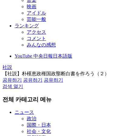
音楽
映画
アイドル
芸能一般
ランキング
アクセス
コメント
みんなの感想
YouTube 中央日報日本語版
社説
【社説】朴槿恵政権国政壟断白書を作ろう（２）
공유하기
공유하기
공유하기
검색 열기
전체 카테고리 메뉴
ニュース
政治
国際・日本
社会・文化