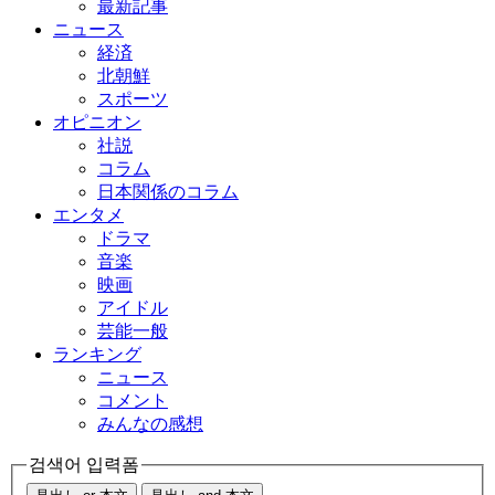
最新記事
ニュース
経済
北朝鮮
スポーツ
オピニオン
社説
コラム
日本関係のコラム
エンタメ
ドラマ
音楽
映画
アイドル
芸能一般
ランキング
ニュース
コメント
みんなの感想
검색어 입력폼