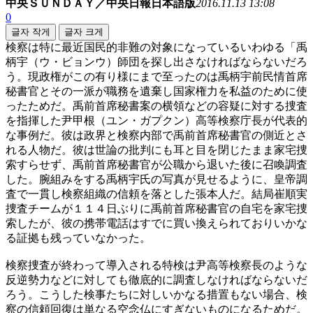
中央ＳＵＮＤＡＹ／中央日報日本語版
2016.11.13 13:08
0
글자 작게
글자 크게
検察は特に最近国民的非難の対象になっているいわゆる「禹
柄宇（ウ・ビョンウ）師団を探し出さなければならないだろ
う。現政権がこの有り様にまで至ったのは禹柄宇前民情首席
秘書官とその一派が職務を遺棄し国家権力を私益のために使
ったためだ。禹前首席秘書案の横領などの容疑に対する捜査
を指揮した尹甲根（ユン・ガプクン）高等検察庁長が代表的
な事例だ。彼は政界と検察内部で禹前首席秘書官の側近とさ
れる人物だ。彼は世論の批判にも耳と目を閉じたまま家宅捜
索すらせず、禹前首席秘書官が公職から退いた後に召喚調査
した。腕組みをする禹柄宇氏の写真が見せるように、皇帝調
査で一貫し検察組織の信頼を落とした張本人だ。結局崔順実
捜査チームが１１４日ぶりに禹前首席秘書官の自宅を家宅捜
索したが、彼の携帯電話はすでに買い換えられておりいかな
る証拠も残っていなかった。
検察捜査が終わって導入される特検は尹高等検察長のような
反逆勢力などに対しても徹底的に調査しなければならないだ
ろう。こうした検事たちに対しいかなる措置もない場合、検
察の信頼回復は単なる空念仏にすぎないものになるためだ。