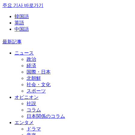
주요 기사 바로가기
韓国語
英語
中国語
最新記事
ニュース
政治
経済
国際・日本
北朝鮮
社会・文化
スポーツ
オピニオン
社説
コラム
日本関係のコラム
エンタメ
ドラマ