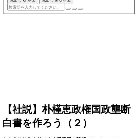
見出し or 本文
見出し and 本文
【社説】朴槿恵政権国政壟断
白書を作ろう（２）