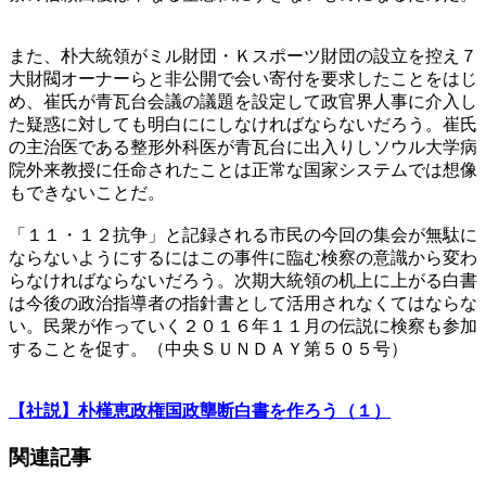
また、朴大統領がミル財団・Ｋスポーツ財団の設立を控え７
大財閥オーナーらと非公開で会い寄付を要求したことをはじ
め、崔氏が青瓦台会議の議題を設定して政官界人事に介入し
た疑惑に対しても明白ににしなければならないだろう。崔氏
の主治医である整形外科医が青瓦台に出入りしソウル大学病
院外来教授に任命されたことは正常な国家システムでは想像
もできないことだ。
「１１・１２抗争」と記録される市民の今回の集会が無駄に
ならないようにするにはこの事件に臨む検察の意識から変わ
らなければならないだろう。次期大統領の机上に上がる白書
は今後の政治指導者の指針書として活用されなくてはならな
い。民衆が作っていく２０１６年１１月の伝説に検察も参加
することを促す。（中央ＳＵＮＤＡＹ第５０５号）
【社説】朴槿恵政権国政壟断白書を作ろう（１）
関連記事