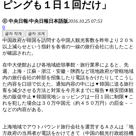
ピングも１日１回だけ」
ⓒ 中央日報/中央日報日本語版
2016.10.25 07:53
0
글자 작게
글자 크게
中国政府が韓国を訪問する中国人観光客数を昨年より２０％
以上減らせという指針を各省の一線の旅行会社に出したこと
が確認された。
在中大使館および各地域総領事館・旅行業界によると、先
週、上海・江蘇・浙江・安徽・陝西など現地政府が管轄地域
内の旅行会社の幹部を招集したり電話をかけたりしてこうし
た内容を口頭で伝えた。通知内容の中には▼韓国に送る旅行
客を減少させる方法と対策を今月末までに報告▼格安団体観
光の販促中止▼韓国現地ショッピングは一日１回に制限▼こ
れを犯した場合は３０万中国元（約４５０万円）の罰金－－
などの内容がある。
上海地域でアウトバウンド旅行会社を運営するＡさんは「地
方政府の当局者が電話をかけてきて（中国の観光行政総括機