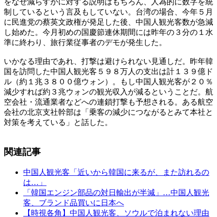
をなぜ減らすかに対する説明はもちろん、人為的に数字を統
制しているという言及もしていない。台湾の場合、今年５月
に民進党の蔡英文政権が発足した後、中国人観光客数が急減
し始めた。今月初めの国慶節連休期間には昨年の３分の１水
準に終わり、旅行業従事者のデモが発生した。
いかなる理由であれ、打撃は避けられない見通しだ。昨年韓
国を訪問した中国人観光客５９８万人の支出は計１３９億ド
ル（約１兆３８００億ウォン）。もし中国人観光客が２０％
減少すれば約３兆ウォンの観光収入が減るということだ。航
空会社・流通業者などへの連鎖打撃も予想される。ある航空
会社の北京支社幹部は「乗客の減少につながるとみて本社と
対策を考えている」と話した。
関連記事
中国人観光客「近いから韓国に来るが、また訪れるの
は…」
「韓国エンジン部品の対日輸出が半減」…中国人観光
客、ブランド品買いに日本へ
【時視各角】中国人観光客、ソウルで泊まれない理由