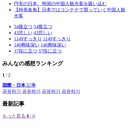
円安の日本、明洞の中国人観光客を吸い込む
【時視各角】日本ではコンテナで買っていく中国人観
光客
54
腹立つ
54
腹立つ
43
悲しい
43
悲しい
1149
すっきり
1149
すっきり
140
興味深い
140
興味深い
37
役に立つ
37
役に立つ
みんなの感想ランキング
1
/ 2
国際・日本
記事
공유하기
공유하기
공유하기
공유하기
最新記事
もっと見る
0
/ 0