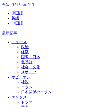
주요 기사 바로가기
韓国語
英語
中国語
最新記事
ニュース
政治
経済
国際・日本
北朝鮮
社会・文化
スポーツ
オピニオン
社説
コラム
日本関係のコラム
エンタメ
ドラマ