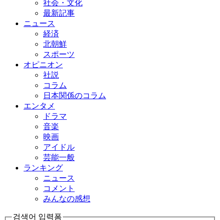
社会・文化
最新記事
ニュース
経済
北朝鮮
スポーツ
オピニオン
社説
コラム
日本関係のコラム
エンタメ
ドラマ
音楽
映画
アイドル
芸能一般
ランキング
ニュース
コメント
みんなの感想
검색어 입력폼