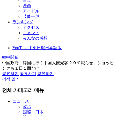
音楽
映画
アイドル
芸能一般
ランキング
アクセス
コメント
みんなの感想
YouTube 中央日報日本語版
韓中関係
中国政府「韓国に行く中国人観光客２０％減らせ…ショッピ
ングも１日１回だけ」
공유하기
공유하기
공유하기
검색 열기
전체 카테고리 메뉴
ニュース
政治
国際・日本