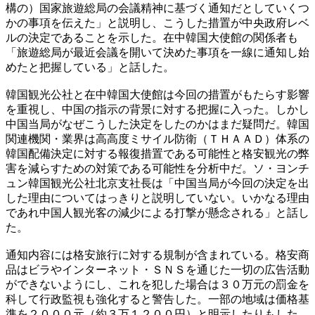
構の）国家旅遊総局の会議精神に基づく通知だとしていくつ
かの事項を伝えた」と説明し、こうした措置が中央政府レベ
ルの決定であることを示した。在中韓国大使館の関係者も
「旅遊総局が最近会議を開いて決めた事項を一線に通知し始
めたと把握している」と話した。
韓国観光公社と在中韓国大使館は今回の措置がもたらす影響
を重視し、中国の指示の背景に対する把握に入った。しかし
中国当局がなぜこうした決定をしたのかはまだ疑問だ。韓国
関連機関・業界は高高度ミサイル防衛（ＴＨＡＡＤ）体系の
韓国配備決定に対する報復措置である可能性と格安観光の弊
害を減らすための対策である可能性を分析中だ。ソ・ヨンチ
ュン韓国観光公社北京支社長は「中国当局が今回の決定を出
した理由についてはっきりと説明していない。いかなる理由
であれ中国人観光客の減少による打撃が懸念される」と話し
た。
通知内容には格安旅行に対する規制が含まれている。格安商
品はビラやインターネット・ＳＮＳを通じた一切の広告活動
ができないようにし、これを犯した場合は３０万元の罰金を
科して行政監視も強化すると警告した。一部の地域は価格基
準を２０００元（約３万１２００円）と明示したりもした。