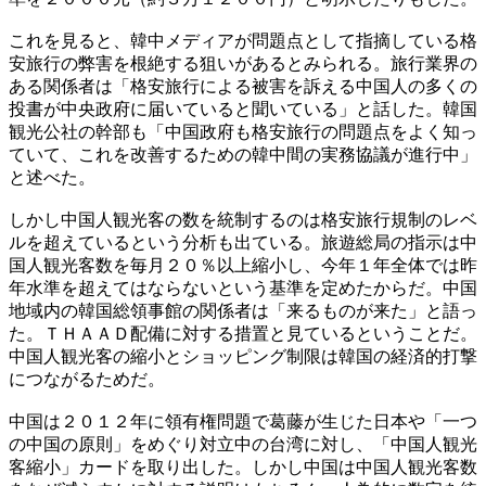
これを見ると、韓中メディアが問題点として指摘している格
安旅行の弊害を根絶する狙いがあるとみられる。旅行業界の
ある関係者は「格安旅行による被害を訴える中国人の多くの
投書が中央政府に届いていると聞いている」と話した。韓国
観光公社の幹部も「中国政府も格安旅行の問題点をよく知っ
ていて、これを改善するための韓中間の実務協議が進行中」
と述べた。
しかし中国人観光客の数を統制するのは格安旅行規制のレベ
ルを超えているという分析も出ている。旅遊総局の指示は中
国人観光客数を毎月２０％以上縮小し、今年１年全体では昨
年水準を超えてはならないという基準を定めたからだ。中国
地域内の韓国総領事館の関係者は「来るものが来た」と語っ
た。ＴＨＡＡＤ配備に対する措置と見ているということだ。
中国人観光客の縮小とショッピング制限は韓国の経済的打撃
につながるためだ。
中国は２０１２年に領有権問題で葛藤が生じた日本や「一つ
の中国の原則」をめぐり対立中の台湾に対し、「中国人観光
客縮小」カードを取り出した。しかし中国は中国人観光客数