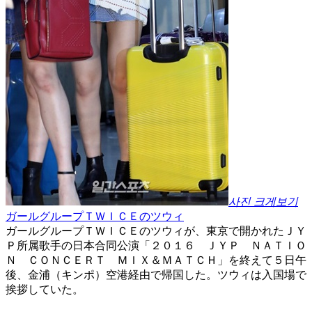
사진 크게보기
ガールグループＴＷＩＣＥのツウィ
ガールグループＴＷＩＣＥのツウィが、東京で開かれたＪＹ
Ｐ所属歌手の日本合同公演「２０１６ ＪＹＰ ＮＡＴＩＯ
Ｎ ＣＯＮＣＥＲＴ ＭＩＸ＆ＭＡＴＣＨ」を終えて５日午
後、金浦（キンポ）空港経由で帰国した。ツウィは入国場で
挨拶していた。