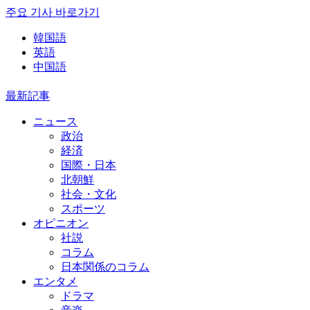
주요 기사 바로가기
韓国語
英語
中国語
最新記事
ニュース
政治
経済
国際・日本
北朝鮮
社会・文化
スポーツ
オピニオン
社説
コラム
日本関係のコラム
エンタメ
ドラマ