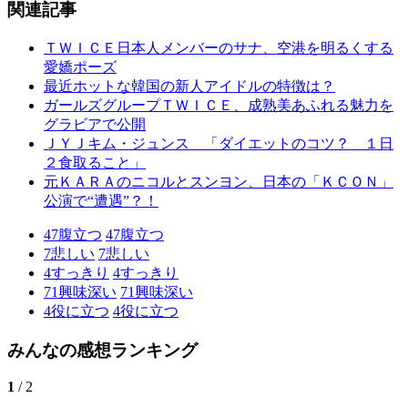
関連記事
ＴＷＩＣＥ日本人メンバーのサナ、空港を明るくする
愛嬌ポーズ
最近ホットな韓国の新人アイドルの特徴は？
ガールズグループＴＷＩＣＥ、成熟美あふれる魅力を
グラビアで公開
ＪＹＪキム・ジュンス 「ダイエットのコツ？ １日
２食取ること」
元ＫＡＲＡのニコルとスンヨン、日本の「ＫＣＯＮ」
公演で“遭遇”？！
47
腹立つ
47
腹立つ
7
悲しい
7
悲しい
4
すっきり
4
すっきり
71
興味深い
71
興味深い
4
役に立つ
4
役に立つ
みんなの感想ランキング
1
/ 2