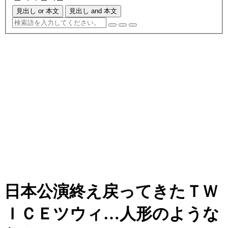
見出し or 本文
見出し and 本文
日本公演終え戻ってきたＴＷ
ＩＣＥツウィ…人形のような