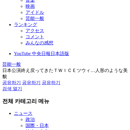
音楽
映画
アイドル
芸能一般
ランキング
アクセス
コメント
みんなの感想
YouTube 中央日報日本語版
芸能一般
日本公演終え戻ってきたＴＷＩＣＥツウィ…人形のような美
貌
공유하기
공유하기
공유하기
검색 열기
전체 카테고리 메뉴
ニュース
政治
国際・日本