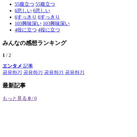
55
腹立つ
55
腹立つ
6
悲しい
6
悲しい
6
すっきり
6
すっきり
103
興味深い
103
興味深い
4
役に立つ
4
役に立つ
みんなの感想ランキング
1
/ 2
エンタメ
記事
공유하기
공유하기
공유하기
공유하기
最新記事
もっと見る
0
/ 0