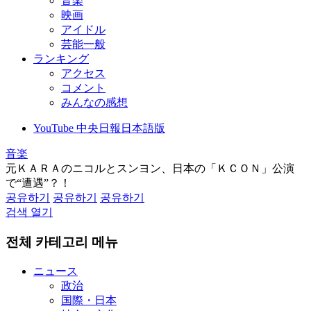
音楽
映画
アイドル
芸能一般
ランキング
アクセス
コメント
みんなの感想
YouTube 中央日報日本語版
音楽
元ＫＡＲＡのニコルとスンヨン、日本の「ＫＣＯＮ」公演
で“遭遇”？！
공유하기
공유하기
공유하기
검색 열기
전체 카테고리 메뉴
ニュース
政治
国際・日本