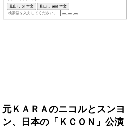
見出し or 本文
見出し and 本文
元ＫＡＲＡのニコルとスンヨ
ン、日本の「ＫＣＯＮ」公演