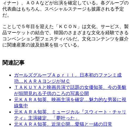
ィナー）、ＡＯＡなどが出演を確定している。各グループの
代表曲はもちろん、スペシャルステージも披露される予定
だ。
ことしで５年目を迎えた「ＫＣＯＮ」は文化、サービス、製
品マーケットの結合で、韓国のさまざまな文化を経験できる
コンベンション型フェスティバルだ。文化コンテンツを媒介
に関連産業の波及効果を狙っている。
関連記事
ガールズグループＡｐｒｉｌ、日本初のファンミ成
功…ＫＡＲＡヨンジがＭＣ
ＴＡＫＵＹＡと映画共演で話題の女優知英、今の美貌
が垣間見れる子供のころの写真公開
元ＫＡＲＡ知英、映画主演を確定…魅力的な男装に視
線集中
元ＫＡＲＡ知英、ミュージカル『スウィート・チャリ
ティ』主演確定、「夢叶った」
元ＫＡＲＡ知英、近況公開…愛猫と一緒の日常