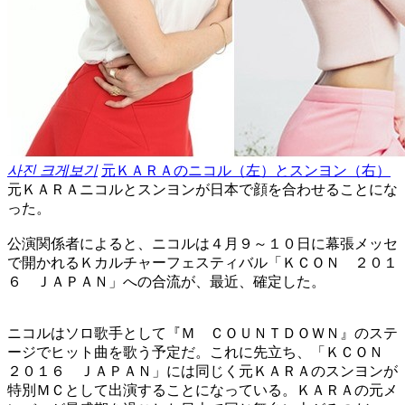
사진 크게보기
元ＫＡＲＡのニコル（左）とスンヨン（右）
元ＫＡＲＡニコルとスンヨンが日本で顔を合わせることにな
った。
公演関係者によると、ニコルは４月９～１０日に幕張メッセ
で開かれるＫカルチャーフェスティバル「ＫＣＯＮ ２０１
６ ＪＡＰＡＮ」への合流が、最近、確定した。
ニコルはソロ歌手として『Ｍ ＣＯＵＮＴＤＯＷＮ』のステ
ージでヒット曲を歌う予定だ。これに先立ち、「ＫＣＯＮ
２０１６ ＪＡＰＡＮ」には同じく元ＫＡＲＡのスンヨンが
特別ＭＣとして出演することになっている。ＫＡＲＡの元メ