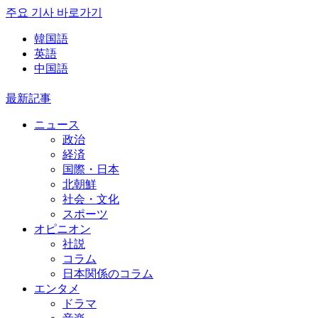
주요 기사 바로가기
韓国語
英語
中国語
最新記事
ニュース
政治
経済
国際・日本
北朝鮮
社会・文化
スポーツ
オピニオン
社説
コラム
日本関係のコラム
エンタメ
ドラマ