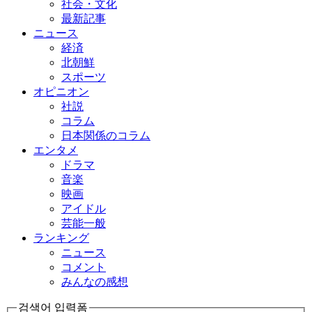
社会・文化
最新記事
ニュース
経済
北朝鮮
スポーツ
オピニオン
社説
コラム
日本関係のコラム
エンタメ
ドラマ
音楽
映画
アイドル
芸能一般
ランキング
ニュース
コメント
みんなの感想
검색어 입력폼