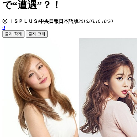
で“遭遇”？！
ⓒ ＩＳＰＬＵＳ/中央日報日本語版
2016.03.10 10:20
0
글자 작게
글자 크게