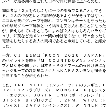
ンバーが最盛期を過ごした日本で同じ舞台に上がるのだ。
関係者は「２人を久しぶりに一つの場所で見ることができ
る。２人の仲が悪いとの誤解があるようだがそうではない。
ニコルが先にグループを離れ、スンヨンはチームを守ったも
のの結局グループ解体という結果を受け入れることになった
が、伝えられているところによれば２人はもちろんハラやギ
ュリ、知英など元メンバー間の仲は悪くない。時々会ったり
電話をしたりする友人の間柄であると承知している」と紹介
した。
一方、ＣＪ Ｅ＆Ｍは「ＫＣＯＮ ２０１６ ＪＡＰＡＮ」
のハイライトを飾る『Ｍ ＣＯＵＮＴＤＯＷＮ』ラインナッ
プとＭＣを公開した。日本Ｋ－ＰＯＰブームの火付け役にな
ったグループの超新星ユナクと元ＫＡＲＡスンヨンが司会を
担当することが伝えられた。
また、ＩＮＦＩＮＩＴＥ（インフィニット）のソンギュ、Ｌ
ＯＶＥＬＹＺ（ラブリーズ）、ＭＯＮＳＴＡ Ｘ（モンスタ
ー・エックス）、ＢＯＹＦＲＩＥＮＤ（ボーイフレンド）、
Ｂｌｏｃｋ Ｂ（ブロックビー）、２ＰＭ、ＴＷＩＣＥ（ト
ゥワイス）、ＤＡＹ６（デイシックス）、ＷＩＮＮＥＲ（ウ