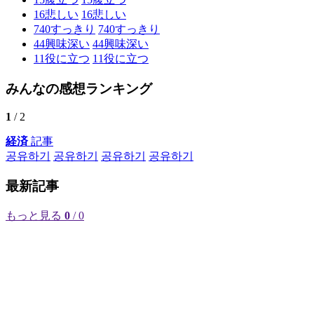
16
悲しい
16
悲しい
740
すっきり
740
すっきり
44
興味深い
44
興味深い
11
役に立つ
11
役に立つ
みんなの感想ランキング
1
/ 2
経済
記事
공유하기
공유하기
공유하기
공유하기
最新記事
もっと見る
0
/ 0