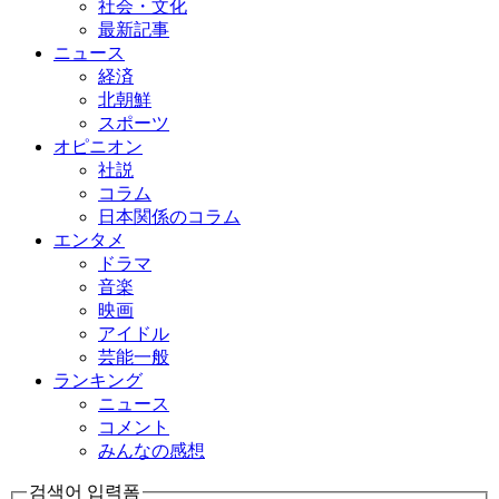
社会・文化
最新記事
ニュース
経済
北朝鮮
スポーツ
オピニオン
社説
コラム
日本関係のコラム
エンタメ
ドラマ
音楽
映画
アイドル
芸能一般
ランキング
ニュース
コメント
みんなの感想
검색어 입력폼