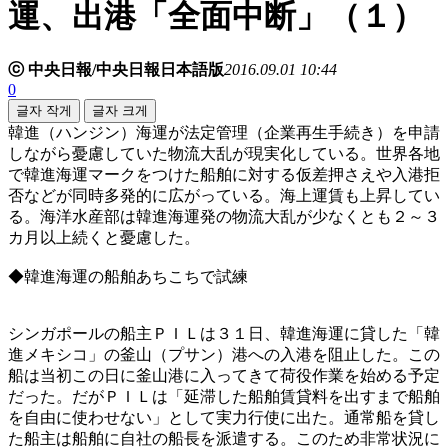
運、出港「全面中断」（１）
ⓒ 中央日報/中央日報日本語版
2016.09.01 10:44
0
글자 작게
글자 크게
韓進（ハンジン）海運が法定管理（企業再生手続き）を申請
しながら憂慮していた物流大乱が現実化している。世界各地
で韓進海運マークをつけた船舶に対する仮差押さえや入港拒
否などが同時多発的に広がっている。海上運賃も上昇してい
る。海洋水産部は韓進海運発の物流大乱が少なくとも２～３
カ月以上続くと憂慮した。
◆韓進海運の船舶あちこちで試練
シンガポールの船主ＰＩＬは３１日、韓進海運に貸した「韓
進メキシコ」の釜山（プサン）港への入港を阻止した。この
船は当初この日に釜山港に入ってきて荷役作業を始める予定
だった。だがＰＩＬは「延滞した船舶賃貸料を出すまで船舶
を自由に使わせない」として実力行使に出た。通常船を貸し
た船主は船舶に自社の船長を派遣する。このため非常状況に