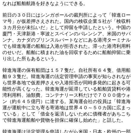
なれば船舶航路を好きなようにできる。
前日の３０日にはシンガポールの裁判所によって「韓進ロー
マ号」が仮差押さえされた。国内の検収企業Ｓ社が「検収料
３カ月分が未払いだ」として抑留を申請したという。中国の
廈門・天津新港・寧波とスペインのバレンシア、米国のサバ
ンナ、カナダのプリンスルパートなどにある港湾ターミナル
でも韓進海運の船舶は入港が拒否された。滞った港湾利用料
のせいだ。船舶に積まれた油を回収するために船舶抑留に乗
り出した所もあるという。
韓進海運の保有船団は１５７隻だ。自社所有６４隻、借用船
舶９３隻だ。韓進海運の法定管理申請の事実が知らされなが
ら世界各地で仮差押さえや入港拒否が同時多発的に起きる可
能性が高くなった。韓進海運が延滞している船舶賃貸料や港
湾利用料、油類費、コンテナリース料だけで７０００億ウォ
ン（約６４５億円）に達する。某海運会社の役員は「韓進海
運が運航中に立ち寄る寄港地は世界４０～５０カ国に広まっ
ている」として「借金を返済しないために債権者があちこち
で韓進海運船舶や貨物を担保に確保し始めた」と話した。
韓進海運は法定管理を申請しながら米国・日本・欧州の一部