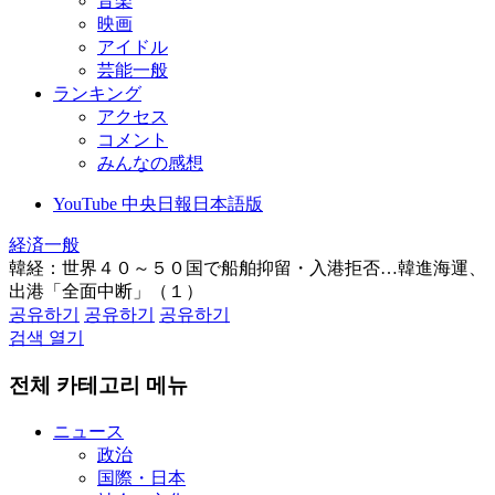
音楽
映画
アイドル
芸能一般
ランキング
アクセス
コメント
みんなの感想
YouTube 中央日報日本語版
経済一般
韓経：世界４０～５０国で船舶抑留・入港拒否…韓進海運、
出港「全面中断」（１）
공유하기
공유하기
공유하기
검색 열기
전체 카테고리 메뉴
ニュース
政治
国際・日本