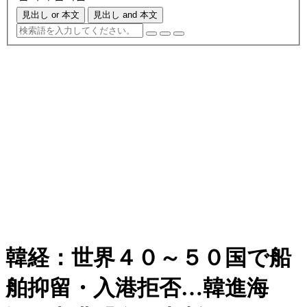
見出し or 本文
見出し and 本文
韓経：世界４０～５０国で船
舶抑留・入港拒否…韓進海