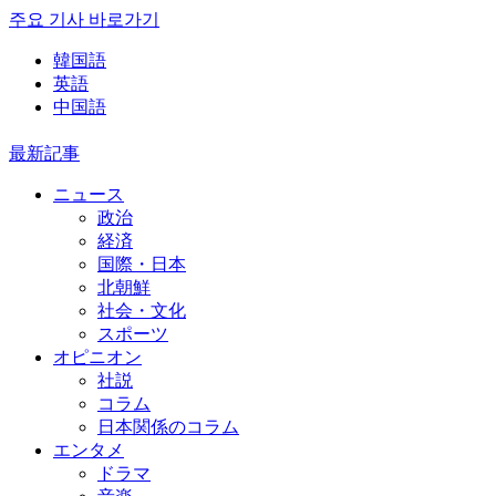
주요 기사 바로가기
韓国語
英語
中国語
最新記事
ニュース
政治
経済
国際・日本
北朝鮮
社会・文化
スポーツ
オピニオン
社説
コラム
日本関係のコラム
エンタメ
ドラマ