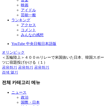
音楽
映画
アイドル
芸能一般
ランキング
アクセス
コメント
みんなの感想
YouTube 中央日報日本語版
オリンピック
＜五輪陸上＞４００ｍリレーで米国抜いた日本、韓国スポー
ツに宿題投げかける（１）
공유하기
공유하기
공유하기
검색 열기
전체 카테고리 메뉴
ニュース
政治
国際・日本