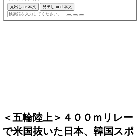
見出し or 本文
見出し and 本文
＜五輪陸上＞４００ｍリレー
で米国抜いた日本、韓国スポ