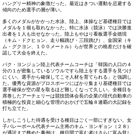
ハングリー精神の象徴だった。最近はきつい運動を忌避する
傾向のため選手の層が薄い。
多くのメダルがかかった水泳、陸上、体操など基礎種目では
メダルを１個も取れなかった。特に水泳（競泳）では決勝進
出者を１人も出せなかった。陸上もやはり看板選手金徳現
（キム・ドクヒョン、走り幅跳び・三段跳び）、金国栄（キ
ム・グクヨン、１００メートル）らが世界との格差だけを確
認して大会を終えた。
パク・ヨンジュン陸上代表チームコーチは「韓国の人口の４
分の１が密集しているソウルですら陸上をする選手を見つけ
にくい。選手から確保してこそ人材を育てられる」と強調し
た。優秀な資源がプロスポーツにばかり集まり基礎種目では
選手確保が空の星を取るほど難しくなって久しい。全種目を
席巻したアーチェリーは競技団体会長の企業の現代自動車の
積極的な投資と細心な管理のおかげで五輪８連覇の大記録を
打ち立てた。
しかしこうした待遇を受ける種目はごく一部にすぎない。女
子バレーボール代表チーム主将のキム・ヨンギョン（２８）
が通訳まで務めた事例は、種目間で富む者はさらに富み貧し