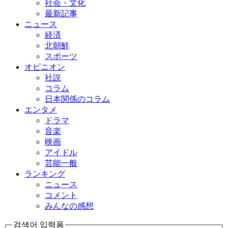
社会・文化
最新記事
ニュース
経済
北朝鮮
スポーツ
オピニオン
社説
コラム
日本関係のコラム
エンタメ
ドラマ
音楽
映画
アイドル
芸能一般
ランキング
ニュース
コメント
みんなの感想
검색어 입력폼