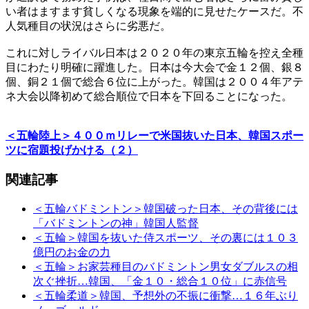
い者はますます貧しくなる現象を端的に見せたケースだ。不
人気種目の状況はさらに劣悪だ。
これに対しライバル日本は２０２０年の東京五輪を控え全種
目にわたり明確に躍進した。日本は今大会で金１２個、銀８
個、銅２１個で総合６位に上がった。韓国は２００４年アテ
ネ大会以降初めて総合順位で日本を下回ることになった。
＜五輪陸上＞４００ｍリレーで米国抜いた日本、韓国スポー
ツに宿題投げかける（２）
関連記事
＜五輪バドミントン＞韓国破った日本、その背後には
「バドミントンの神」韓国人監督
＜五輪＞韓国を抜いた侍スポーツ、その裏には１０３
億円のお金の力
＜五輪＞お家芸種目のバドミントン男女ダブルスの相
次ぐ挫折…韓国、「金１０・総合１０位」に赤信号
＜五輪柔道＞韓国、予想外の不振に衝撃…１６年ぶり