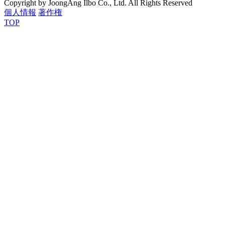
Copyright by JoongAng Ilbo Co., Ltd. All Rights Reserved
個人情報
著作権
TOP