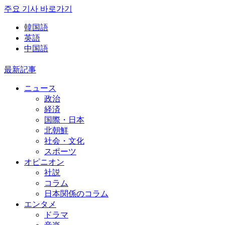
주요 기사 바로가기
韓国語
英語
中国語
最新記事
ニュース
政治
経済
国際・日本
北朝鮮
社会・文化
スポーツ
オピニオン
社説
コラム
日本関係のコラム
エンタメ
ドラマ