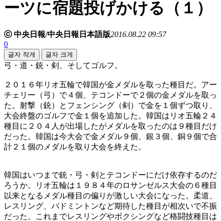
ーツに宿題投げかける（１）
ⓒ 中央日報/中央日報日本語版
2016.08.22 09:57
0
글자 작게
글자 크게
弓・道・銃・剣、そしてゴルフ。
２０１６年リオ五輪で韓国が金メダルを取った種目だ。アー
チェリー（弓）で４個、テコンドーで２個の金メダルを取っ
た。射撃（銃）とフェンシング（剣）で金を１個ずつ取り、
大会終盤のゴルフで金１個を追加した。韓国はリオ五輪２４
種目に２０４人が出場したがメダルを取ったのは９種目だけ
だった。韓国は今大会で金メダル９個、銀３個、銅９個で合
計２１個のメダルを取り大会を終えた。
韓国はいつまで銃・弓・剣とテコンドーにだけ依存するのだ
ろうか。リオ五輪は１９８４年のロサンゼルス大会の６種目
以来となるメダル種目の偏りが激しい大会になった。柔道、
レスリング、バドミントンなど期待した種目が相次いで不振
だった。これまでレスリングやボクシングなど格闘技種目は