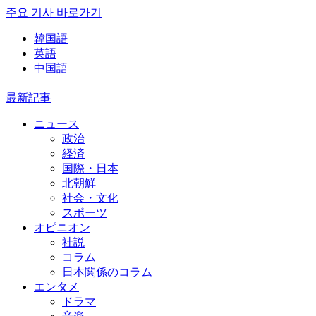
주요 기사 바로가기
韓国語
英語
中国語
最新記事
ニュース
政治
経済
国際・日本
北朝鮮
社会・文化
スポーツ
オピニオン
社説
コラム
日本関係のコラム
エンタメ
ドラマ