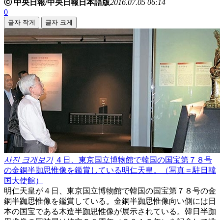
ⓒ 中央日報/中央日報日本語版
2016.07.05 06:14
0
글자 작게
글자 크게
사진 크게보기
４日、東京国立博物館で韓国の国宝第７８号
の金銅半跏思惟像を鑑賞している明仁天皇。（写真＝駐日韓
国大使館）
明仁天皇が４日、東京国立博物館で韓国の国宝第７８号の金
銅半跏思惟像を鑑賞している。金銅半跏思惟像向い側には日
本の国宝である木造半跏思惟像が展示されている。韓日半跏