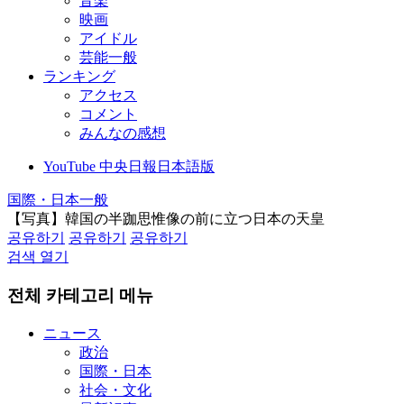
音楽
映画
アイドル
芸能一般
ランキング
アクセス
コメント
みんなの感想
YouTube 中央日報日本語版
国際・日本一般
【写真】韓国の半跏思惟像の前に立つ日本の天皇
공유하기
공유하기
공유하기
검색 열기
전체 카테고리 메뉴
ニュース
政治
国際・日本
社会・文化