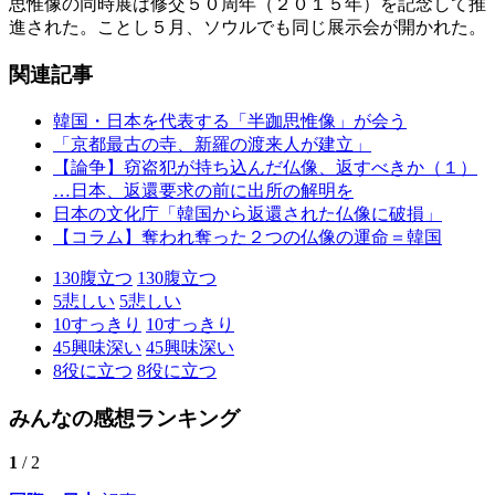
思惟像の同時展は修交５０周年（２０１５年）を記念して推
進された。ことし５月、ソウルでも同じ展示会が開かれた。
関連記事
韓国・日本を代表する「半跏思惟像」が会う
「京都最古の寺、新羅の渡来人が建立」
【論争】窃盗犯が持ち込んだ仏像、返すべきか（１）
…日本、返還要求の前に出所の解明を
日本の文化庁「韓国から返還された仏像に破損」
【コラム】奪われ奪った２つの仏像の運命＝韓国
130
腹立つ
130
腹立つ
5
悲しい
5
悲しい
10
すっきり
10
すっきり
45
興味深い
45
興味深い
8
役に立つ
8
役に立つ
みんなの感想ランキング
1
/ 2