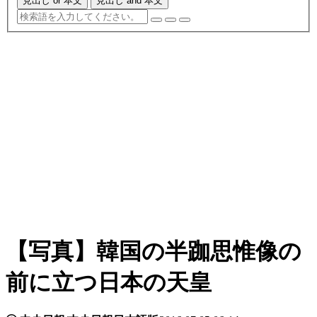
見出し or 本文
見出し and 本文
【写真】韓国の半跏思惟像の
前に立つ日本の天皇