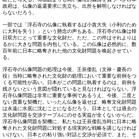
政府は、仏像の返還要求に先立ち、出所を解明しなければな
らないだろう。
一部では「浮石寺の仏像に執着するば小貪大失（小利のため
に大利を失う）」という懸念の声もある。浮石寺の仏像は韓
日双方にとって重要な文化財だ。ただ、この件はそれよりは
るかに大きな問題を内包している。この仏像は必然的に、数
百年前に日本に略奪された他の文化財問題を喚起させてい
る。
浮石寺の仏像問題の処理は今後、壬辰倭乱（文禄・慶長の
役）当時に略奪された文化財の処理において重要な前例をつ
くる可能性が高い。日本がこの問題に執着するのは、前例を
残さないという意図が隠れていると見なければならない。浮
石寺仏像問題は非常に重要な事例であるうえ、今後、二度と
ない貴重な契機だ。いったん仏像を返せば、略奪文化財問題
は永遠に水底に沈むことになるだろう。日本としては過去の
文化財問題を交渉テーブルにのせる実益が全くないからだ。
浮石寺仏像問題を契機に、私たちは壬辰倭乱当時に日本に略
奪された文化財問題に対処する現実的な戦略を講じなければ
いけない。日本との粘り強い対話と交渉が必須で、また、そ