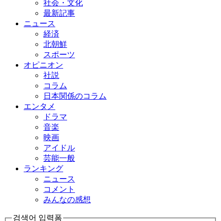
社会・文化
最新記事
ニュース
経済
北朝鮮
スポーツ
オピニオン
社説
コラム
日本関係のコラム
エンタメ
ドラマ
音楽
映画
アイドル
芸能一般
ランキング
ニュース
コメント
みんなの感想
검색어 입력폼