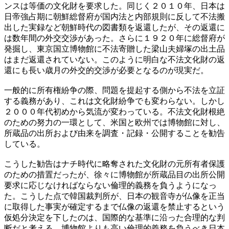
ンスは等価の文化財を要求した。同じく２０１０年、日本は
日帝強占期に朝鮮総督府が国内法と内部規則に反して不法搬
出した実録など朝鮮時代の図書類を返還したが、その返還に
は数年間の外交交渉があった。さらに１９２０年に総督府が
発掘し、東京国立博物館に不法寄贈した梁山夫婦塚の出土品
はまだ返還されていない。このように明白な不法文化財の返
還にも長い歳月の外交的交渉が必要となるのが現実だ。
一般的に所有権紛争の際、問題を提起する側から不法を立証
する義務があり、これは文化財紛争でも変わらない。しかし
２０００年代初めから気流が変わっている。不法文化財根絶
のための努力の一環として、米国と欧州では博物館に対し、
所蔵品の出所および由来を調査・記録・公開することを勧告
している。
こうした勧告はナチ時代に略奪された文化財の元所有者保護
のための措置だったが、徐々に博物館が所蔵品目の出所公開
要求に応じなければならない倫理的義務を負うようになっ
た。こうした点で韓国裁判所が、日本の観音寺が仏像を正当
に取得した事実が確定するまで仏像の返還を禁止するという
仮処分決定を下したのは、国際的な基準に沿った合理的な判
断だと考える。博物館よりも高い倫理的義務を負うべき日本