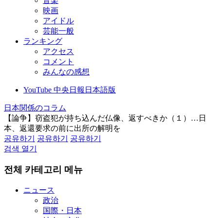
音楽
映画
アイドル
芸能一般
ランキング
アクセス
コメント
みんなの感想
YouTube 中央日報日本語版
日本関係のコラム
【論争】窃盗犯が持ち込んだ仏像、返すべきか（１）…日
本、返還要求の前に出所の解明を
공유하기
공유하기
공유하기
검색 열기
전체 카테고리 메뉴
ニュース
政治
国際・日本