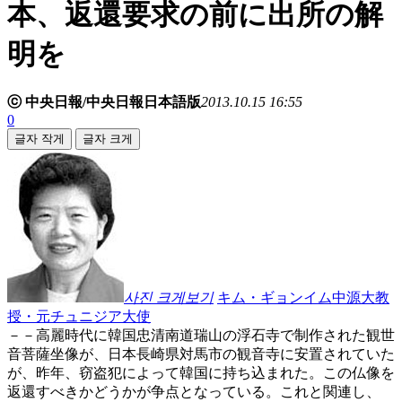
本、返還要求の前に出所の解
明を
ⓒ 中央日報/中央日報日本語版
2013.10.15 16:55
0
글자 작게
글자 크게
사진 크게보기
キム・ギョンイム中源大教
授・元チュニジア大使
－－高麗時代に韓国忠清南道瑞山の浮石寺で制作された観世
音菩薩坐像が、日本長崎県対馬市の観音寺に安置されていた
が、昨年、窃盗犯によって韓国に持ち込まれた。この仏像を
返還すべきかどうかが争点となっている。これと関連し、