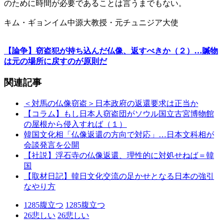
のために時間が必要であることは言うまでもない。
キム・ギョンイム中源大教授・元チュニジア大使
【論争】窃盗犯が持ち込んだ仏像、返すべきか（２）…贓物
は元の場所に戻すのが原則だ
関連記事
＜対馬の仏像窃盗＞日本政府の返還要求は正当か
【コラム】もし日本人窃盗団がソウル国立古宮博物館
の屋根から侵入すれば（１）
韓国文化相「仏像返還の方向で対応」…日本文科相が
会談発言を公開
【社説】浮石寺の仏像返還、理性的に対処せねば＝韓
国
【取材日記】韓日文化交流の足かせとなる日本の強引
なやり方
1285
腹立つ
1285
腹立つ
26
悲しい
26
悲しい