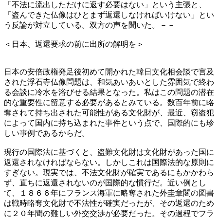
「不法に流出しただけに返す必要はない」という主張と、
「盗んできた仏像はひとまず返還しなければいけない」とい
う反論が対立している。双方の声を聞いた。－－
＜日本、返還要求の前に出所の解明を＞
日本の安倍政権発足後初めて開かれた韓日文化相会談で言及
された浮石寺仏像問題は、和気あいあいとした雰囲気で終わ
る会談に冷水を浴びせる結果となった。私はこの問題の潜在
的な重要性に留意する必要があるとみている。数百年前に略
奪されて持ち出された可能性がある文化財が、最近、窃盗犯
によって国内に持ち込まれた事件という点で、国際的にも珍
しい事例であるからだ。
現行の国際法に基づくと、盗難文化財は文化財があった国に
返還されなければならない。しかしこれは国際法的な原則に
すぎない。現実では、不法文化財が確実であるにもかかわら
ず、直ちに返還されないのが国際的な慣行だ。近い例とし
て、１８６６年にフランス海軍に略奪された外圭章閣の図書
は戦時略奪文化財で不法性が確実だったが、その返還のため
に２０年間の難しい外交交渉が必要だった。その過程でフラ