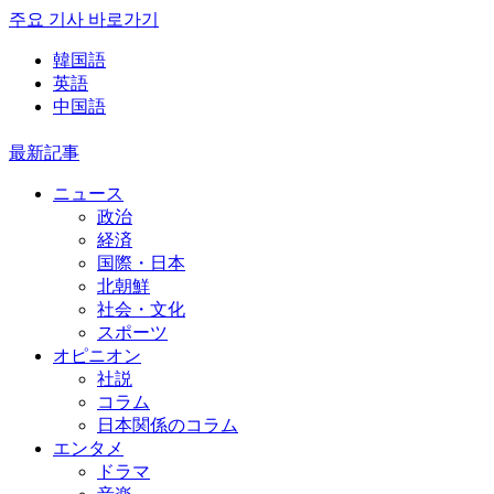
주요 기사 바로가기
韓国語
英語
中国語
最新記事
ニュース
政治
経済
国際・日本
北朝鮮
社会・文化
スポーツ
オピニオン
社説
コラム
日本関係のコラム
エンタメ
ドラマ