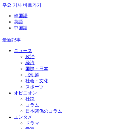
주요 기사 바로가기
韓国語
英語
中国語
最新記事
ニュース
政治
経済
国際・日本
北朝鮮
社会・文化
スポーツ
オピニオン
社説
コラム
日本関係のコラム
エンタメ
ドラマ