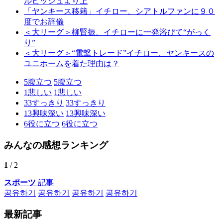
ルビッシュより上
「ヤンキース移籍」イチロー、シアトルファンに９０
度でお辞儀
＜大リーグ＞柳賢振、イチローに一発浴びて“がっく
り”
＜大リーグ＞“電撃トレード”イチロー、ヤンキースの
ユニホームを着た理由は？
5
腹立つ
5
腹立つ
1
悲しい
1
悲しい
33
すっきり
33
すっきり
13
興味深い
13
興味深い
6
役に立つ
6
役に立つ
みんなの感想ランキング
1
/ 2
スポーツ
記事
공유하기
공유하기
공유하기
공유하기
最新記事