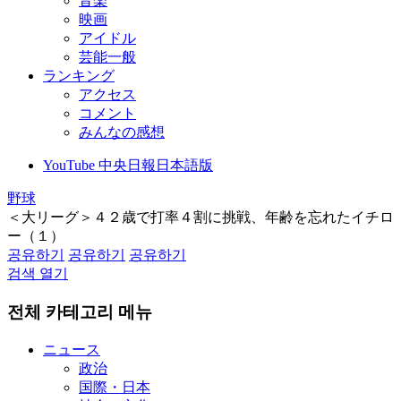
音楽
映画
アイドル
芸能一般
ランキング
アクセス
コメント
みんなの感想
YouTube 中央日報日本語版
野球
＜大リーグ＞４２歳で打率４割に挑戦、年齢を忘れたイチロ
ー（１）
공유하기
공유하기
공유하기
검색 열기
전체 카테고리 메뉴
ニュース
政治
国際・日本