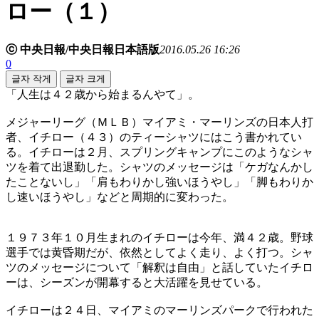
ロー（１）
ⓒ 中央日報/中央日報日本語版
2016.05.26 16:26
0
글자 작게
글자 크게
「人生は４２歳から始まるんやて」。
メジャーリーグ（ＭＬＢ）マイアミ・マーリンズの日本人打
者、イチロー（４３）のティーシャツにはこう書かれてい
る。イチローは２月、スプリングキャンプにこのようなシャ
ツを着て出退勤した。シャツのメッセージは「ケガなんかし
たことないし」「肩もわりかし強いほうやし」「脚もわりか
し速いほうやし」などと周期的に変わった。
１９７３年１０月生まれのイチローは今年、満４２歳。野球
選手では黄昏期だが、依然としてよく走り、よく打つ。シャ
ツのメッセージについて「解釈は自由」と話していたイチロ
ーは、シーズンが開幕すると大活躍を見せている。
イチローは２４日、マイアミのマーリンズパークで行われた