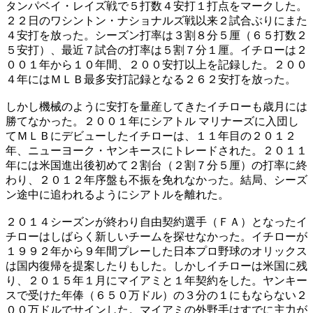
タンパベイ・レイズ戦で５打数４安打１打点をマークした。
２２日のワシントン・ナショナルズ戦以来２試合ぶりにまた
４安打を放った。シーズン打率は３割８分５厘（６５打数２
５安打）、最近７試合の打率は５割７分１厘。イチローは２
００１年から１０年間、２００安打以上を記録した。２００
４年にはＭＬＢ最多安打記録となる２６２安打を放った。
しかし機械のように安打を量産してきたイチローも歳月には
勝てなかった。２００１年にシアトル マリナーズに入団し
てＭＬＢにデビューしたイチローは、１１年目の２０１２
年、ニューヨーク・ヤンキースにトレードされた。２０１１
年には米国進出後初めて２割台（２割７分５厘）の打率に終
わり、２０１２年序盤も不振を免れなかった。結局、シーズ
ン途中に追われるようにシアトルを離れた。
２０１４シーズンが終わり自由契約選手（ＦＡ）となったイ
チローはしばらく新しいチームを探せなかった。イチローが
１９９２年から９年間プレーした日本プロ野球のオリックス
は国内復帰を提案したりもした。しかしイチローは米国に残
り、２０１５年１月にマイアミと１年契約をした。ヤンキー
スで受けた年俸（６５０万ドル）の３分の１にもならない２
００万ドルでサインした。マイアミの外野手はすでに主力が