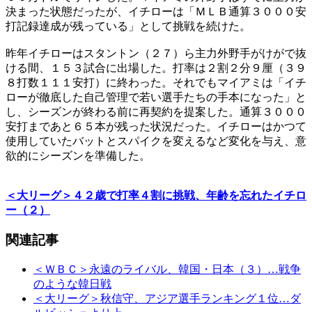
決まった状態だったが、イチローは「ＭＬＢ通算３０００安
打記録達成が残っている」として挑戦を続けた。
昨年イチローはスタントン（２７）ら主力外野手がけがで抜
ける間、１５３試合に出場した。打率は２割２分９厘（３９
８打数１１１安打）に終わった。それでもマイアミは「イチ
ローが徹底した自己管理で若い選手たちの手本になった」と
し、シーズンが終わる前に再契約を提案した。通算３０００
安打まであと６５本が残った状況だった。イチローはかつて
使用していたバットとスパイクを変えるなど変化を与え、意
欲的にシーズンを準備した。
＜大リーグ＞４２歳で打率４割に挑戦、年齢を忘れたイチロ
ー（２）
関連記事
＜ＷＢＣ＞永遠のライバル、韓国・日本（３）…戦争
のような韓日戦
＜大リーグ＞秋信守、アジア選手ランキング１位…ダ