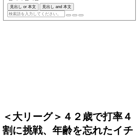
見出し or 本文
見出し and 本文
＜大リーグ＞４２歳で打率４
割に挑戦、年齢を忘れたイチ