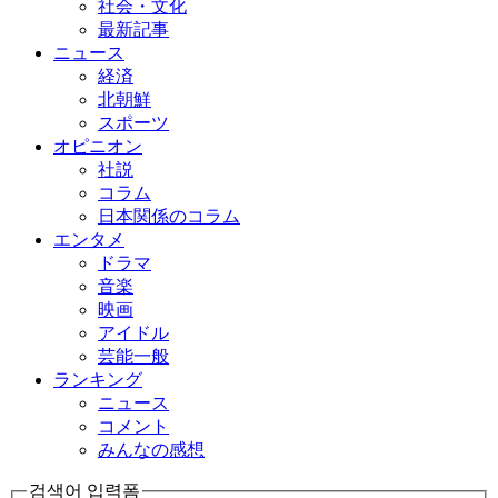
社会・文化
最新記事
ニュース
経済
北朝鮮
スポーツ
オピニオン
社説
コラム
日本関係のコラム
エンタメ
ドラマ
音楽
映画
アイドル
芸能一般
ランキング
ニュース
コメント
みんなの感想
검색어 입력폼