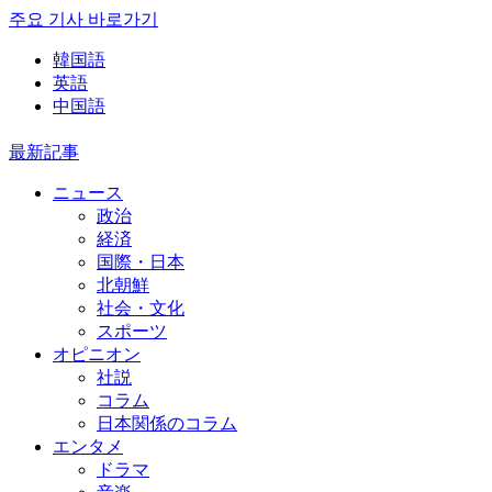
주요 기사 바로가기
韓国語
英語
中国語
最新記事
ニュース
政治
経済
国際・日本
北朝鮮
社会・文化
スポーツ
オピニオン
社説
コラム
日本関係のコラム
エンタメ
ドラマ