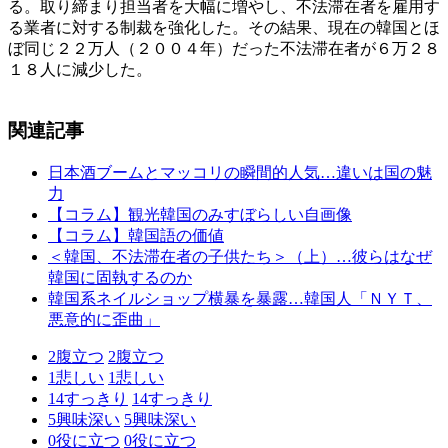
る。取り締まり担当者を大幅に増やし、不法滞在者を雇用す
る業者に対する制裁を強化した。その結果、現在の韓国とほ
ぼ同じ２２万人（２００４年）だった不法滞在者が６万２８
１８人に減少した。
関連記事
日本酒ブームとマッコリの瞬間的人気…違いは国の魅
力
【コラム】観光韓国のみすぼらしい自画像
【コラム】韓国語の価値
＜韓国、不法滞在者の子供たち＞（上）…彼らはなぜ
韓国に固執するのか
韓国系ネイルショップ横暴を暴露…韓国人「ＮＹＴ、
悪意的に歪曲」
2
腹立つ
2
腹立つ
1
悲しい
1
悲しい
14
すっきり
14
すっきり
5
興味深い
5
興味深い
0
役に立つ
0
役に立つ