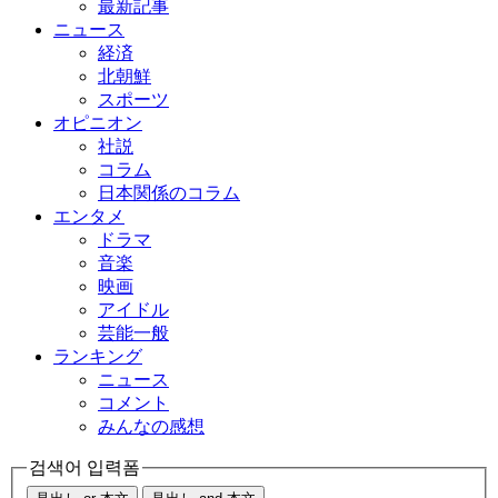
最新記事
ニュース
経済
北朝鮮
スポーツ
オピニオン
社説
コラム
日本関係のコラム
エンタメ
ドラマ
音楽
映画
アイドル
芸能一般
ランキング
ニュース
コメント
みんなの感想
검색어 입력폼