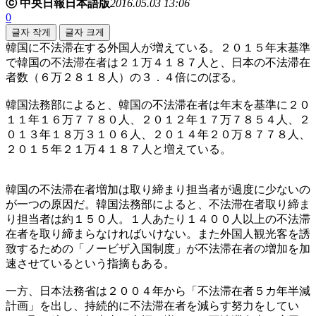
ⓒ 中央日報日本語版
2016.05.03 13:06
0
글자 작게
글자 크게
韓国に不法滞在する外国人が増えている。２０１５年末基準
で韓国の不法滞在者は２１万４１８７人と、日本の不法滞在
者数（６万２８１８人）の３．４倍にのぼる。
韓国法務部によると、韓国の不法滞在者は年末を基準に２０
１１年１６万７７８０人、２０１２年１７万７８５４人、２
０１３年１８万３１０６人、２０１４年２０万８７７８人、
２０１５年２１万４１８７人と増えている。
韓国の不法滞在者増加は取り締まり担当者が過度に少ないの
が一つの原因だ。韓国法務部によると、不法滞在者取り締ま
り担当者は約１５０人。１人あたり１４００人以上の不法滞
在者を取り締まらなければいけない。また外国人観光客を誘
致するための「ノービザ入国制度」が不法滞在者の増加を加
速させているという指摘もある。
一方、日本法務省は２００４年から「不法滞在者５カ年半減
計画」を出し、持続的に不法滞在者を減らす努力をしてい