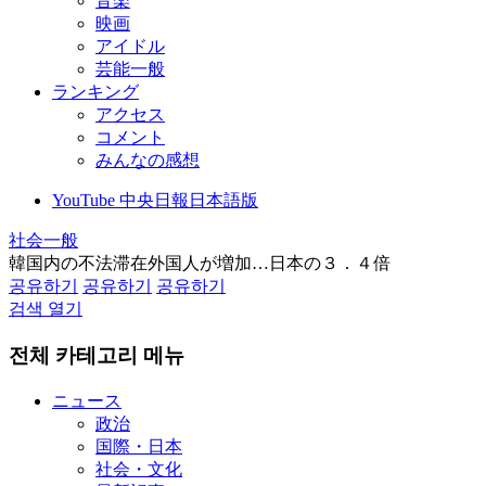
音楽
映画
アイドル
芸能一般
ランキング
アクセス
コメント
みんなの感想
YouTube 中央日報日本語版
社会一般
韓国内の不法滞在外国人が増加…日本の３．４倍
공유하기
공유하기
공유하기
검색 열기
전체 카테고리 메뉴
ニュース
政治
国際・日本
社会・文化