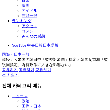
音楽
映画
アイドル
芸能一般
ランキング
アクセス
コメント
みんなの感想
YouTube 中央日報日本語版
国際・日本一般
韓経：＜米国の韓日中「監視対象国」指定＞韓国副首相「監
視国指定、為替政策に大きな影響ない」
공유하기
공유하기
공유하기
검색 열기
전체 카테고리 메뉴
ニュース
政治
国際・日本