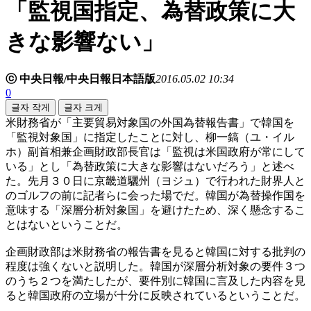
「監視国指定、為替政策に大
きな影響ない」
ⓒ 中央日報/中央日報日本語版
2016.05.02 10:34
0
글자 작게
글자 크게
米財務省が「主要貿易対象国の外国為替報告書」で韓国を
「監視対象国」に指定したことに対し、柳一鎬（ユ・イル
ホ）副首相兼企画財政部長官は「監視は米国政府が常にして
いる」とし「為替政策に大きな影響はないだろう」と述べ
た。先月３０日に京畿道驪州（ヨジュ）で行われた財界人と
のゴルフの前に記者らに会った場でだ。韓国が為替操作国を
意味する「深層分析対象国」を避けたため、深く懸念するこ
とはないということだ。
企画財政部は米財務省の報告書を見ると韓国に対する批判の
程度は強くないと説明した。韓国が深層分析対象の要件３つ
のうち２つを満たしたが、要件別に韓国に言及した内容を見
ると韓国政府の立場が十分に反映されているということだ。