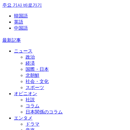
주요 기사 바로가기
韓国語
英語
中国語
最新記事
ニュース
政治
経済
国際・日本
北朝鮮
社会・文化
スポーツ
オピニオン
社説
コラム
日本関係のコラム
エンタメ
ドラマ