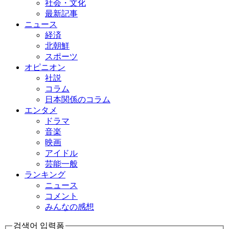
社会・文化
最新記事
ニュース
経済
北朝鮮
スポーツ
オピニオン
社説
コラム
日本関係のコラム
エンタメ
ドラマ
音楽
映画
アイドル
芸能一般
ランキング
ニュース
コメント
みんなの感想
검색어 입력폼