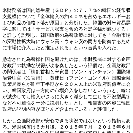
米財務省は国内総生産（ＧＤＰ）の７．７％の韓国の経常収
支規模について「全体輸入の約４０％を占めるエネルギーお
よび商品の価格下落が原因」と分析した。韓国の対米貿易黒
字に関しては「サービス収支を含めると黒字幅が減少する」
と詳しく説明し、韓国政府の為替政策に対しても「金融市場
の変動性拡大時にウォン高・ウォン安の両方を防御するため
に市場に介入したと推定される」という言葉を入れた。
懸念された為替操作国を避けたのは、米財務省に対する企画
財政部の執拗な説得が功を奏したという評価だ。企画財政部
の関係者は「柳副首相と宋寅昌（ソン・インチャン）国際経
済管理官（次官補）、黄建日（ファン・ゴンイル）国際金融
政策局長らが昨年下半期から２０人以上の米政府関係者に会
い、韓国政府は一方向の市場介入をしないという点と、輸出
が減少しても輸入がさらに大きく減少して生じる不況型黒字
など不可避性を十分に説明した」とし「報告書の内容に韓国
政府の説明内容がほとんど含まれている」と評価した。
しかし企画財政部が安心できる状況ではないという指摘もあ
る。米財務省は６カ月後、２０１５年７月－２０１６年６月