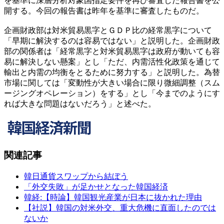
を基準に深層分析対象国指定要件を再び審査した報告書を公
開する。今回の報告書は昨年を基準に審査したものだ。
企画財政部は対米貿易黒字とＧＤＰ比の経常黒字について
「早期に解決するのは容易ではない」と説明した。企画財政
部の関係者は「経常黒字と対米貿易黒字は政府が動いても容
易に解決しない懸案」とし「ただ、内需活性化政策を通じて
輸出と内需の均衡をとるために努力する」と説明した。為替
市場に関しては「変動性が大きい場合に限り微細調整（スム
ージングオペレーション）をする」とし「今までのようにす
れば大きな問題はないだろう」と述べた。
関連記事
韓日通貨スワップから結ぼう
「外交失敗」が足かせとなった韓国経済
韓経:【時論】韓国観光産業が日本に抜かれた理由
【社説】韓国の対米外交、重大危機に直面したのでは
ないか