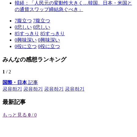
韓経：「人民元の変動性大きく…韓国、日本・米国と
の通貨スワップ締結急ぐべき」
7
腹立つ
7
腹立つ
0
悲しい
0
悲しい
85
すっきり
85
すっきり
0
興味深い
0
興味深い
0
役に立つ
0
役に立つ
みんなの感想ランキング
1
/ 2
国際・日本
記事
공유하기
공유하기
공유하기
공유하기
最新記事
もっと見る
0
/ 0