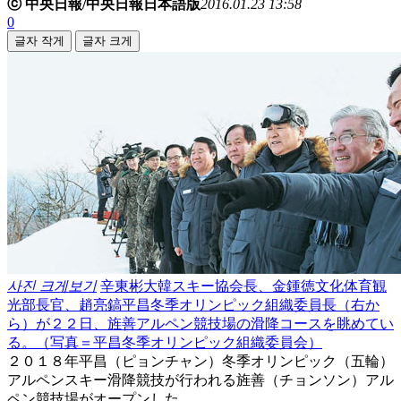
ⓒ 中央日報/中央日報日本語版
2016.01.23 13:58
0
글자 작게
글자 크게
사진 크게보기
辛東彬大韓スキー協会長、金鍾徳文化体育観
光部長官、趙亮鎬平昌冬季オリンピック組織委員長（右か
ら）が２２日、旌善アルペン競技場の滑降コースを眺めてい
る。（写真＝平昌冬季オリンピック組織委員会）
２０１８年平昌（ピョンチャン）冬季オリンピック（五輪）
アルペンスキー滑降競技が行われる旌善（チョンソン）アル
ペン競技場がオープンした。