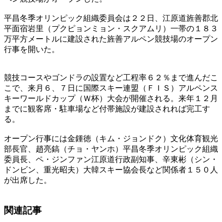
平昌冬季オリンピック組織委員会は２２日、江原道旌善郡北
平面宿岩里（プクピョンミョン・スクアムリ）一帯の１８３
万平方メートルに建設された旌善アルペン競技場のオープン
行事を開いた。
競技コースやゴンドラの設置など工程率６２％まで進んだこ
こで、来月６、７日に国際スキー連盟（ＦＩＳ）アルペンス
キーワールドカップ（Ｗ杯）大会が開催される。来年１２月
までに観客席・駐車場など付帯施設が建設されれば完工す
る。
オープン行事には金鍾徳（キム・ジョンドク）文化体育観光
部長官、趙亮鎬（チョ・ヤンホ）平昌冬季オリンピック組織
委員長、ペ・ジンファン江原道行政副知事、辛東彬（シン・
ドンビン、重光昭夫）大韓スキー協会長など関係者１５０人
が出席した。
関連記事