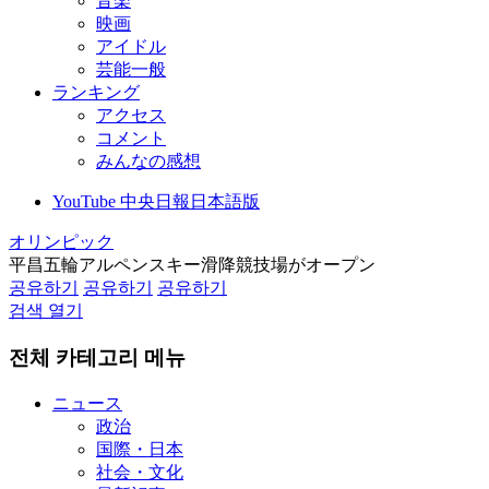
音楽
映画
アイドル
芸能一般
ランキング
アクセス
コメント
みんなの感想
YouTube 中央日報日本語版
オリンピック
平昌五輪アルペンスキー滑降競技場がオープン
공유하기
공유하기
공유하기
검색 열기
전체 카테고리 메뉴
ニュース
政治
国際・日本
社会・文化