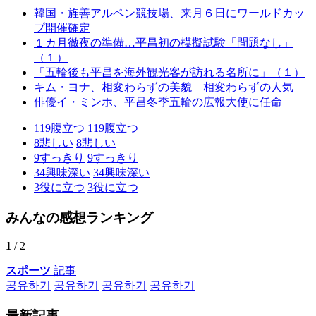
韓国・旌善アルペン競技場、来月６日にワールドカッ
プ開催確定
１カ月徹夜の準備…平昌初の模擬試験「問題なし」
（１）
「五輪後も平昌を海外観光客が訪れる名所に」（１）
キム・ヨナ、相変わらずの美貌 相変わらずの人気
俳優イ・ミンホ、平昌冬季五輪の広報大使に任命
119
腹立つ
119
腹立つ
8
悲しい
8
悲しい
9
すっきり
9
すっきり
34
興味深い
34
興味深い
3
役に立つ
3
役に立つ
みんなの感想ランキング
1
/ 2
スポーツ
記事
공유하기
공유하기
공유하기
공유하기
最新記事