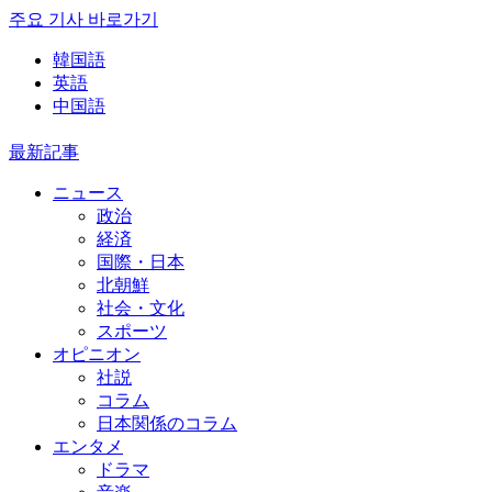
주요 기사 바로가기
韓国語
英語
中国語
最新記事
ニュース
政治
経済
国際・日本
北朝鮮
社会・文化
スポーツ
オピニオン
社説
コラム
日本関係のコラム
エンタメ
ドラマ