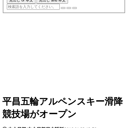
見出し or 本文
見出し and 本文
平昌五輪アルペンスキー滑降
競技場がオープン