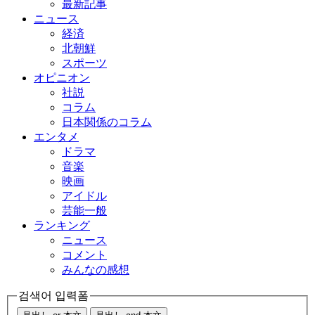
最新記事
ニュース
経済
北朝鮮
スポーツ
オピニオン
社説
コラム
日本関係のコラム
エンタメ
ドラマ
音楽
映画
アイドル
芸能一般
ランキング
ニュース
コメント
みんなの感想
검색어 입력폼