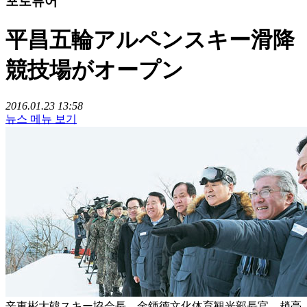
포토뷰어
平昌五輪アルペンスキー滑降
競技場がオープン
2016.01.23 13:58
뉴스 메뉴 보기
辛東彬大韓スキー協会長、金鍾徳文化体育観光部長官、趙亮