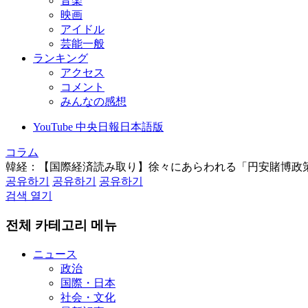
音楽
映画
アイドル
芸能一般
ランキング
アクセス
コメント
みんなの感想
YouTube 中央日報日本語版
コラム
韓経：【国際経済読み取り】徐々にあらわれる「円安賭博政
공유하기
공유하기
공유하기
검색 열기
전체 카테고리 메뉴
ニュース
政治
国際・日本
社会・文化