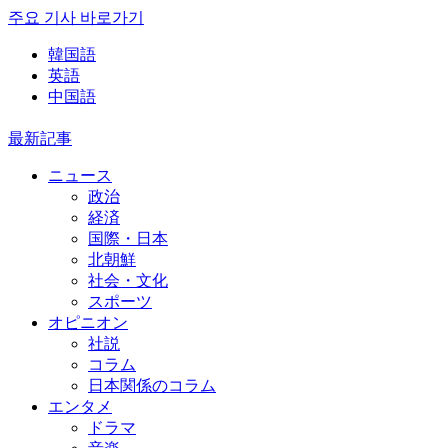
주요 기사 바로가기
韓国語
英語
中国語
最新記事
ニュース
政治
経済
国際・日本
北朝鮮
社会・文化
スポーツ
オピニオン
社説
コラム
日本関係のコラム
エンタメ
ドラマ