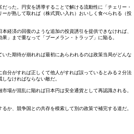
富だった。円安を誘導することで解ける流動性に「チェリー・
リーが熟して取れば（株式買い入れ）おいしく食べられる（投
日本経済の回復のような追加の投資誘引を提供できなければ、
効果」まで重なって「ブーメラン・トラップ」に陥る。
ていた期待が崩れれば最初にあらわれるのは政策当局がどんな
に自分がすれば正しくて他人がすれば誤っているとみる２分法
戒しなければならない敵だ。
融市場が混乱に陥れば日本円は安全通貨として再認識される。
するか、競争国との共存を模索して別の政策で補完する道だ。