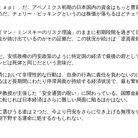
ｒａｐ）」だ。アベノミクス初期の日本国内の資金はもっと豊
めだ。チェリー・ピッキングというのは株価が落ちるほどチェ
イマン・ミンスキーのリスク理論」のままに初期段階を過ぎて
金が抜け出ているのがその証拠だ。この状況が続けば「逆資産
だ。安倍政権の円安政策のように特定国の経済で最後の砦とし
ンビは死体と同じだという意味だ。
済において非理性的な行動は、自身の行為に責任を負わないの
るほど長期間にわたり停滞局面が持続する経済状況で、最も警
学教授が主張した「安全通貨の呪い」に関わっている。国際金
に転じれば日本経済はさらに難しい局面に陥るほかはない。
に選びうる道は２つだ。今より円安をさらに引き上げる無理を
期下野する運命に処するかもしれない。