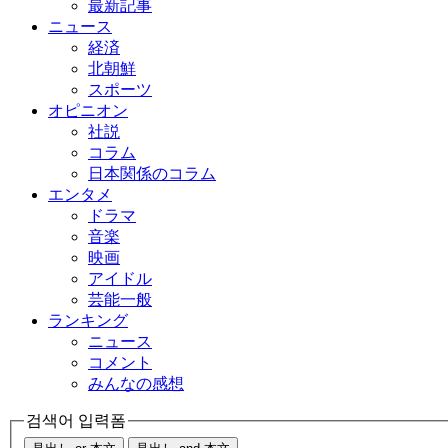
最新記事
ニュース
経済
北朝鮮
スポーツ
オピニオン
社説
コラム
日本関係のコラム
エンタメ
ドラマ
音楽
映画
アイドル
芸能一般
ランキング
ニュース
コメント
みんなの感想
검색어 입력폼