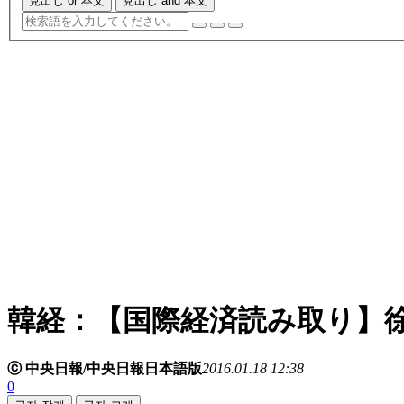
見出し or 本文
見出し and 本文
韓経：【国際経済読み取り】
ⓒ 中央日報/中央日報日本語版
2016.01.18 12:38
0