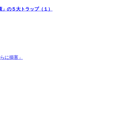
策」の５大トラップ（１）
らに損害」