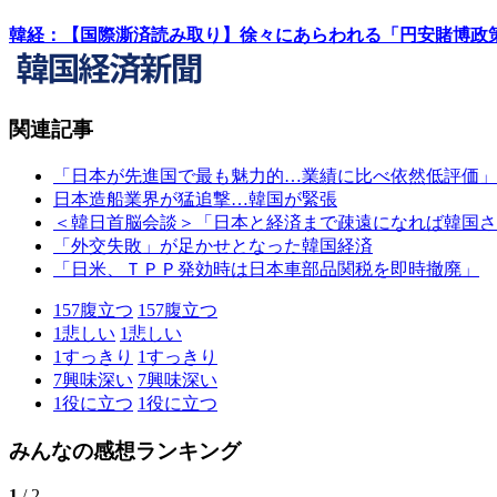
韓経：【国際澌済読み取り】徐々にあらわれる「円安賭博政
関連記事
「日本が先進国で最も魅力的…業績に比べ依然低評価」
日本造船業界が猛追撃…韓国が緊張
＜韓日首脳会談＞「日本と経済まで疎遠になれば韓国さ
「外交失敗」が足かせとなった韓国経済
「日米、ＴＰＰ発効時は日本車部品関税を即時撤廃」
157
腹立つ
157
腹立つ
1
悲しい
1
悲しい
1
すっきり
1
すっきり
7
興味深い
7
興味深い
1
役に立つ
1
役に立つ
みんなの感想ランキング
1
/ 2