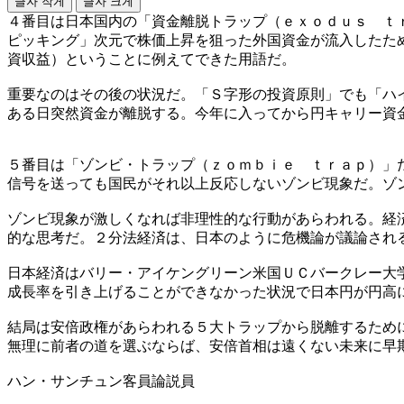
글자 작게
글자 크게
４番目は日本国内の「資金離脱トラップ（ｅｘｏｄｕｓ ｔ
ピッキング」次元で株価上昇を狙った外国資金が流入したた
資収益）ということに例えてできた用語だ。
重要なのはその後の状況だ。「Ｓ字形の投資原則」でも「ハ
ある日突然資金が離脱する。今年に入ってから円キャリー資
５番目は「ゾンビ・トラップ（ｚｏｍｂｉｅ ｔｒａｐ）」
信号を送っても国民がそれ以上反応しないゾンビ現象だ。ゾ
ゾンビ現象が激しくなれば非理性的な行動があらわれる。経
的な思考だ。２分法経済は、日本のように危機論が議論され
日本経済はバリー・アイケングリーン米国ＵＣバークレー大
成長率を引き上げることができなかった状況で日本円が円高
結局は安倍政権があらわれる５大トラップから脱離するため
無理に前者の道を選ぶならば、安倍首相は遠くない未来に早
ハン・サンチュン客員論説員