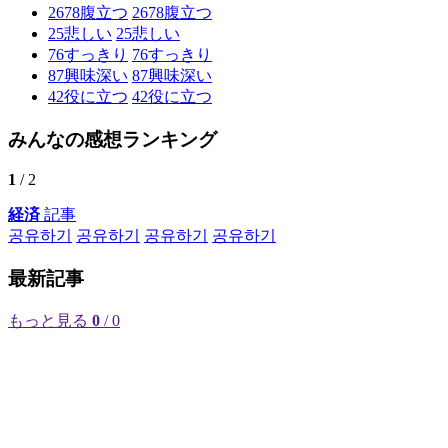
2678
腹立つ
2678
腹立つ
25
悲しい
25
悲しい
76
すっきり
76
すっきり
87
興味深い
87
興味深い
42
役に立つ
42
役に立つ
みんなの感想ランキング
1
/ 2
経済
記事
공유하기
공유하기
공유하기
공유하기
最新記事
もっと見る
0
/ 0