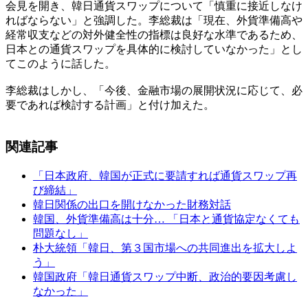
会見を開き、韓日通貨スワップについて「慎重に接近しなけ
ればならない」と強調した。李総裁は「現在、外貨準備高や
経常収支などの対外健全性の指標は良好な水準であるため、
日本との通貨スワップを具体的に検討していなかった」とし
てこのように話した。
李総裁はしかし、「今後、金融市場の展開状況に応じて、必
要であれば検討する計画」と付け加えた。
関連記事
「日本政府、韓国が正式に要請すれば通貨スワップ再
び締結」
韓日関係の出口を開けなかった財務対話
韓国、外貨準備高は十分… 「日本と通貨協定なくても
問題なし」
朴大統領「韓日、第３国市場への共同進出を拡大しよ
う」
韓国政府「韓日通貨スワップ中断、政治的要因考慮し
なかった」