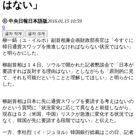
はない」
ⓒ 中央日報日本語版
2016.01.15 10:59
0
글자 작게
글자 크게
柳一鎬（ユ・イルホ）副首相兼企画財政部長官は「今すぐに
韓日通貨スワップを推進しなければならない状況ではない」
と明らかにした。
柳副首相は１４日、ソウルで開かれた記者懇談会で「日本が
要請すれば反対する理由はない」としながらも「原則的に見
て、それも可能だということと理解してほしい」と明らかに
した。
柳副首相は日本に先に通貨スワップを要請する考えはないの
かという質問に「状況変化に応じて異なると前提しながら、
現在はＧ２（米国、中国）リスクが急激に変化する状況では
なく、韓国が先に要請する段階ではない」と伝えた。
一方、李柱烈（イ・ジュヨル）韓国銀行総裁はこの日、記者