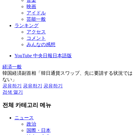
音楽
映画
アイドル
芸能一般
ランキング
アクセス
コメント
みんなの感想
YouTube 中央日報日本語版
経済一般
韓国経済副首相「韓日通貨スワップ、先に要請する状況では
ない」
공유하기
공유하기
공유하기
검색 열기
전체 카테고리 메뉴
ニュース
政治
国際・日本