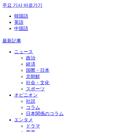
주요 기사 바로가기
韓国語
英語
中国語
最新記事
ニュース
政治
経済
国際・日本
北朝鮮
社会・文化
スポーツ
オピニオン
社説
コラム
日本関係のコラム
エンタメ
ドラマ