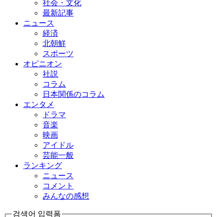
社会・文化
最新記事
ニュース
経済
北朝鮮
スポーツ
オピニオン
社説
コラム
日本関係のコラム
エンタメ
ドラマ
音楽
映画
アイドル
芸能一般
ランキング
ニュース
コメント
みんなの感想
검색어 입력폼