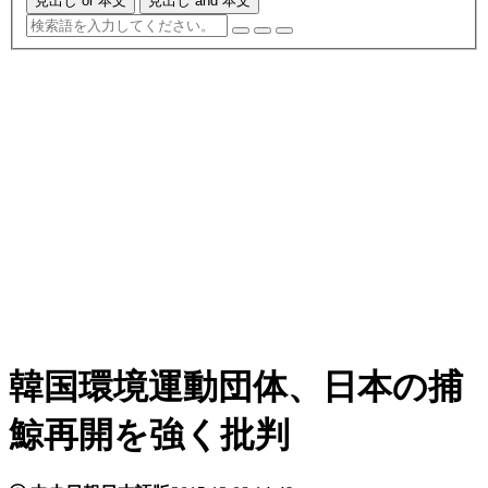
見出し or 本文
見出し and 本文
韓国環境運動団体、日本の捕
鯨再開を強く批判