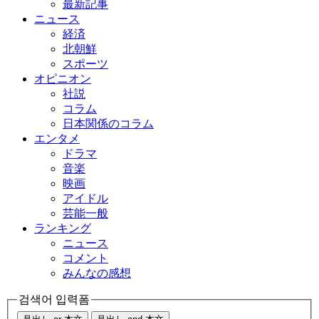
最新記事
ニュース
経済
北朝鮮
スポーツ
オピニオン
社説
コラム
日本関係のコラム
エンタメ
ドラマ
音楽
映画
アイドル
芸能一般
ランキング
ニュース
コメント
みんなの感想
검색어 입력폼