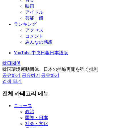
音楽
映画
アイドル
芸能一般
ランキング
アクセス
コメント
みんなの感想
YouTube 中央日報日本語版
韓日関係
韓国環境運動団体、日本の捕鯨再開を強く批判
공유하기
공유하기
공유하기
검색 열기
전체 카테고리 메뉴
ニュース
政治
国際・日本
社会・文化