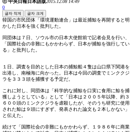
ⓒ 中央日報日本語版
2015.12.08 14:49
0
글자 작게
글자 크게
韓国の市民団体「環境運動連合」は最近捕鯨を再開すると明
かした日本を強く批判した。
同団体は７日、ソウル市の日本大使館前で記者会見を行い、
「国際社会の非難にもかかわらず、日本が捕鯨を強行してい
る」と批判した。
１日、調査を目的とした日本の捕鯨船４隻は山口県下関港を
出港し、南極海に向かった。日本は今回の調査でミンククジ
ラを３３３頭を捕獲する予定だ。
これに対し、同団体は「科学的な捕鯨を口実に食用に鯨を捕
獲しようとしている」として「日本は２００５年以降、約３
６００頭のミンククジラを虐殺したが、そのうち研究に使用
された鯨は９頭にすぎず、発表された論文も２本しかない」
と伝えた。
続けて「国際社会の非難にもかかわらず、１９８６年に商業