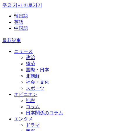
주요 기사 바로가기
韓国語
英語
中国語
最新記事
ニュース
政治
経済
国際・日本
北朝鮮
社会・文化
スポーツ
オピニオン
社説
コラム
日本関係のコラム
エンタメ
ドラマ