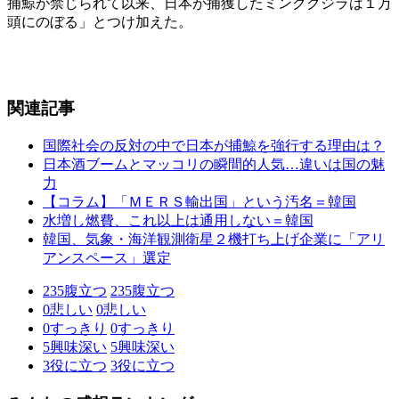
捕鯨が禁じられて以来、日本が捕獲したミンククジラは１万
頭にのぼる」とつけ加えた。
関連記事
国際社会の反対の中で日本が捕鯨を強行する理由は？
日本酒ブームとマッコリの瞬間的人気…違いは国の魅
力
【コラム】「ＭＥＲＳ輸出国」という汚名＝韓国
水増し燃費、これ以上は通用しない＝韓国
韓国、気象・海洋観測衛星２機打ち上げ企業に「アリ
アンスペース」選定
235
腹立つ
235
腹立つ
0
悲しい
0
悲しい
0
すっきり
0
すっきり
5
興味深い
5
興味深い
3
役に立つ
3
役に立つ