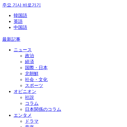
주요 기사 바로가기
韓国語
英語
中国語
最新記事
ニュース
政治
経済
国際・日本
北朝鮮
社会・文化
スポーツ
オピニオン
社説
コラム
日本関係のコラム
エンタメ
ドラマ