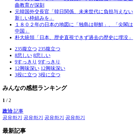
曲教育が深刻
元韓国外交長官「韓日関係、未来世代に負担与えない
新しい枠組みを」
１８０２年の日本の地図に「独島は朝鮮」、「尖閣は
中国」
朴大統領「日本、歴史直視できず過去の歴史に埋没」
235
腹立つ
235
腹立つ
8
悲しい
8
悲しい
9
すっきり
9
すっきり
12
興味深い
12
興味深い
3
役に立つ
3
役に立つ
みんなの感想ランキング
1
/ 2
政治
記事
공유하기
공유하기
공유하기
공유하기
最新記事