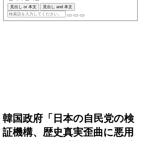
見出し or 本文
見出し and 本文
韓国政府「日本の自民党の検
証機構、歴史真実歪曲に悪用