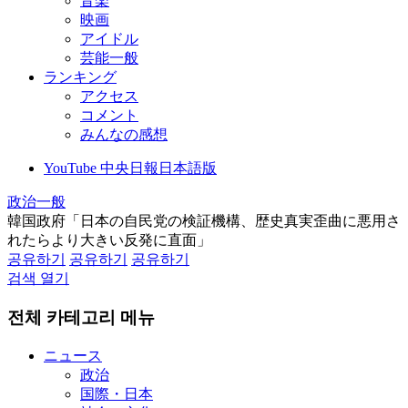
音楽
映画
アイドル
芸能一般
ランキング
アクセス
コメント
みんなの感想
YouTube 中央日報日本語版
政治一般
韓国政府「日本の自民党の検証機構、歴史真実歪曲に悪用さ
れたらより大きい反発に直面」
공유하기
공유하기
공유하기
검색 열기
전체 카테고리 메뉴
ニュース
政治
国際・日本