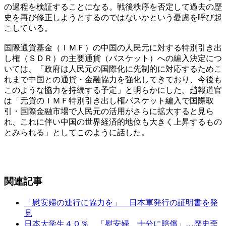
の過程を検証することになる。戦後秩序を否定して過去の歴
史を再び修正しようとするのではないかという憂慮を呼び起
こしている。
国際通貨基金（ＩＭＦ）の中国の人民元に対する特別引き出
し権（ＳＤＲ）の主要通貨（バスケット）への編入決定につ
いては、「政府は人民元の国際化に先制的に対応するためこ
れまで中国との通貨・金融協力を強化してきており、今後も
このような協力を持続する予定」と明らかにした。趙報道官
は「元貨のＩＭＦ特別引き出し権バスケット編入で国際取
引・国際金融市場で人民元の活用がさらに拡大すると見ら
れ、これに伴い中国の世界経済的地位も大きく上昇するもの
とみられる」としてこのように話した。
関連記事
「慰安婦の連行に協力を」 日本軍発行の証明書を発
見
日本大学生４０％ 「慰安婦、十分に賠償」…歴史歪