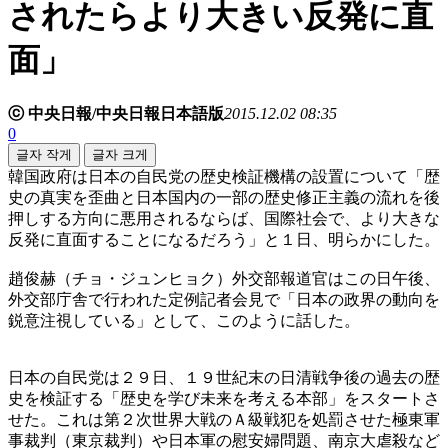
されたらより大きい反発に直
面」
ⓒ 中央日報/中央日報日本語版
2015.12.02 08:35
0
글자 작게
글자 크게
韓国政府は日本の自民党の歴史検証機構の設置について「歴
史の真実を歪曲と日本国内の一部の歴史修正主義の流れを後
押しする方向に悪用されるならば、国際社会で、より大きな
反発に直面することになるだろう」と１日、明らかにした。
趙俊赫（チョ・ジュンヒョク）外交部報道官はこの日午後、
外交部庁舎で行われた定例記者会見で「日本の政界の動向を
鋭意注視している」として、このように話した。
日本の自民党は２９日、１９世紀末の日清戦争後の過去の歴
史を検証する「歴史を学び未来を考える本部」をスタートさ
せた。これは第２次世界大戦のＡ級戦犯を処罰させた極東軍
事裁判（東京裁判）や日本軍の慰安婦問題、南京大虐殺など