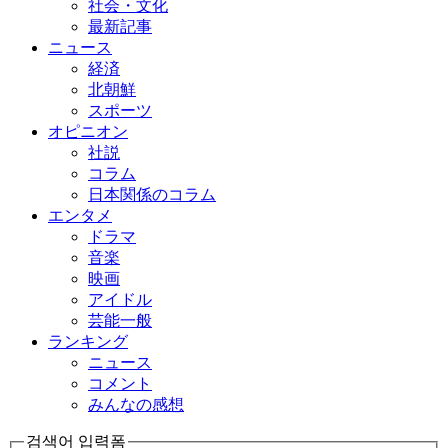
社会・文化
最新記事
ニュース
経済
北朝鮮
スポーツ
オピニオン
社説
コラム
日本関係のコラム
エンタメ
ドラマ
音楽
映画
アイドル
芸能一般
ランキング
ニュース
コメント
みんなの感想
검색어 입력폼