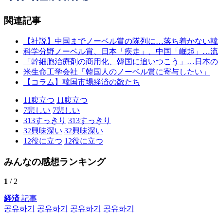
関連記事
【社説】中国までノーベル賞の隊列に…落ち着かない韓
科学分野ノーベル賞、日本「疾走」、中国「崛起」…流
「幹細胞治療剤の商用化、韓国に追いつこう」…日本の
米生命工学会社「韓国人のノーベル賞に寄与したい」
【コラム】韓国市場経済の敵たち
11
腹立つ
11
腹立つ
7
悲しい
7
悲しい
313
すっきり
313
すっきり
32
興味深い
32
興味深い
12
役に立つ
12
役に立つ
みんなの感想ランキング
1
/ 2
経済
記事
공유하기
공유하기
공유하기
공유하기