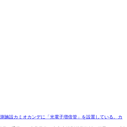
測施設カミオカンデに「光電子増倍管」を設置している。カ