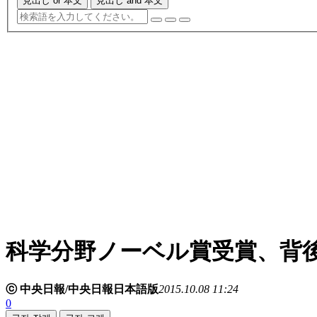
見出し or 本文
見出し and 本文
科学分野ノーベル賞受賞、背
ⓒ 中央日報/中央日報日本語版
2015.10.08 11:24
0