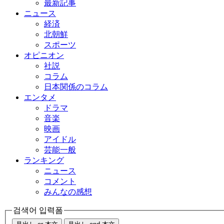
最新記事
ニュース
経済
北朝鮮
スポーツ
オピニオン
社説
コラム
日本関係のコラム
エンタメ
ドラマ
音楽
映画
アイドル
芸能一般
ランキング
ニュース
コメント
みんなの感想
검색어 입력폼