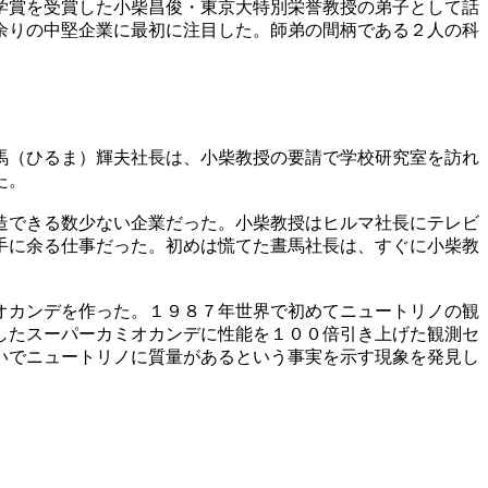
学賞を受賞した小柴昌俊・東京大特別栄誉教授の弟子として話
余りの中堅企業に最初に注目した。師弟の間柄である２人の科
馬（ひるま）輝夫社長は、小柴教授の要請で学校研究室を訪れ
た。
造できる数少ない企業だった。小柴教授はヒルマ社長にテレビ
手に余る仕事だった。初めは慌てた晝馬社長は、すぐに小柴教
オカンデを作った。１９８７年世界で初めてニュートリノの観
したスーパーカミオカンデに性能を１００倍引き上げた観測セ
いでニュートリノに質量があるという事実を示す現象を発見し