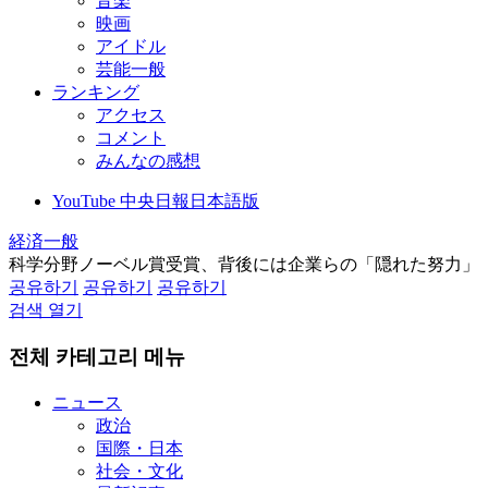
音楽
映画
アイドル
芸能一般
ランキング
アクセス
コメント
みんなの感想
YouTube 中央日報日本語版
経済一般
科学分野ノーベル賞受賞、背後には企業らの「隠れた努力」
공유하기
공유하기
공유하기
검색 열기
전체 카테고리 메뉴
ニュース
政治
国際・日本
社会・文化