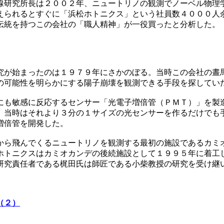
線研究所長は２００２年、ニュートリノの観測でノーベル物理
えられるとすぐに「浜松ホトニクス」という社員数４０００人
伝統を持つこの会社の「職人精神」が一役買ったと分析した。
究が始まったのは１９７９年にさかのぼる。当時この会社の晝
の可能性を明らかにする陽子崩壊を観測できる手段を探してい
にも敏感に反応するセンサー「光電子増倍管（ＰＭＴ）」を製
。当時はそれより３分の１サイズの光センサーを作るだけでも
増倍管を開発した。
から飛んでくるニュートリノを観測する最初の施設であるカミ
ホトニクスはカミオカンデの後続施設として１９９５年に着工
研究責任者である梶田氏は師匠である小柴教授の研究を受け継
（２）