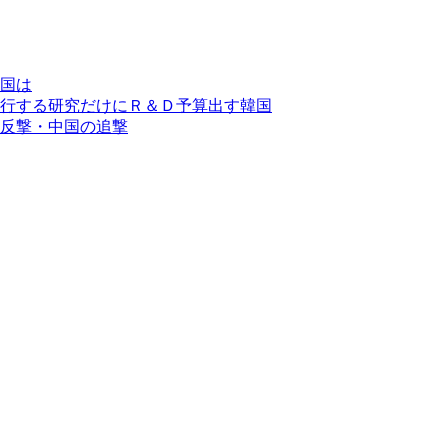
国は
行する研究だけにＲ＆Ｄ予算出す韓国
反撃・中国の追撃