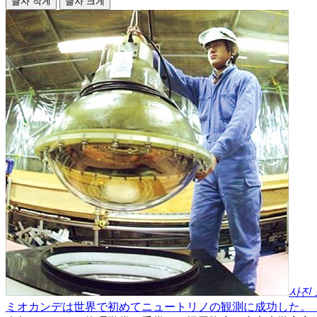
글자 작게
글자 크게
사진
ミオカンデは世界で初めてニュートリノの観測に成功した。