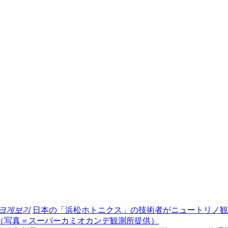
 크게보기
日本の「浜松ホトニクス」の技術者がニュートリノ観
（写真＝スーパーカミオカンデ観測所提供）