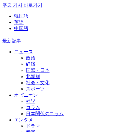
주요 기사 바로가기
韓国語
英語
中国語
最新記事
ニュース
政治
経済
国際・日本
北朝鮮
社会・文化
スポーツ
オピニオン
社説
コラム
日本関係のコラム
エンタメ
ドラマ