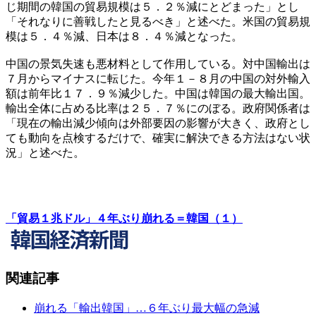
じ期間の韓国の貿易規模は５．２％減にとどまった」とし
「それなりに善戦したと見るべき」と述べた。米国の貿易規
模は５．４％減、日本は８．４％減となった。
中国の景気失速も悪材料として作用している。対中国輸出は
７月からマイナスに転じた。今年１－８月の中国の対外輸入
額は前年比１７．９％減少した。中国は韓国の最大輸出国。
輸出全体に占める比率は２５．７％にのぼる。政府関係者は
「現在の輸出減少傾向は外部要因の影響が大きく、政府とし
ても動向を点検するだけで、確実に解決できる方法はない状
況」と述べた。
「貿易１兆ドル」４年ぶり崩れる＝韓国（１）
関連記事
崩れる「輸出韓国」…６年ぶり最大幅の急減