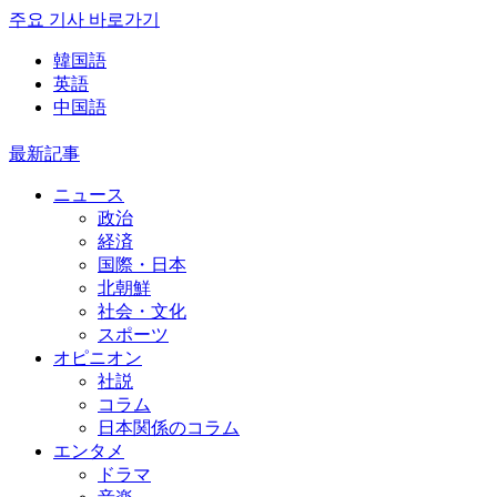
주요 기사 바로가기
韓国語
英語
中国語
最新記事
ニュース
政治
経済
国際・日本
北朝鮮
社会・文化
スポーツ
オピニオン
社説
コラム
日本関係のコラム
エンタメ
ドラマ