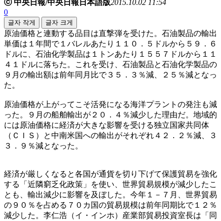
ⓒ 中央日報/中央日報日本語版
2015.10.02 11:54
0
글자 작게
글자 크게
原油価格と連動する品目は直撃弾を受けた。石油製品の輸出
単価は１年間で１バレルあたり１１０．５ドルから５９．６
ドルに、石油化学製品は１トンあたり１５５７ドルから１１
４１ドルに落ちた。これを受け、石油製品と石油化学製品の
９月の輸出額は前年同月比で３５．３％減、２５％減となっ
た。
原油価格が上がってこそ活発になる海洋プラントの発注も減
った。９月の船舶輸出が２０．４％減少した理由だ。地域的
には原油価格に経済が大きな影響を受ける独立国家共同体
（ＣＩＳ）と中南米国への輸出がそれぞれ４２．２％減、３
３．９％減となった。
経済が厳しくなると各国が通貨を切り下げて保護貿易を強化
する「近隣窮乏化政策」を使い、世界貿易規模が減少したこ
とも、輸出減少に影響を及ぼした。今年１－７月、世界貿易
の９０％を占める７０カ国の貿易規模は前年同期比で１２％
減少した。李仁浩（イ・インホ）産業部貿易投資室長は「同