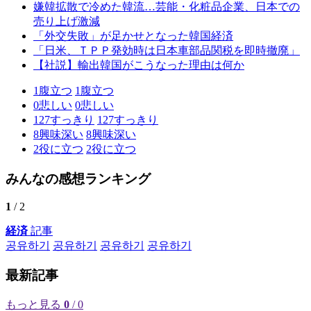
嫌韓拡散で冷めた韓流…芸能・化粧品企業、日本での
売り上げ激減
「外交失敗」が足かせとなった韓国経済
「日米、ＴＰＰ発効時は日本車部品関税を即時撤廃」
【社説】輸出韓国がこうなった理由は何か
1
腹立つ
1
腹立つ
0
悲しい
0
悲しい
127
すっきり
127
すっきり
8
興味深い
8
興味深い
2
役に立つ
2
役に立つ
みんなの感想ランキング
1
/ 2
経済
記事
공유하기
공유하기
공유하기
공유하기
最新記事
もっと見る
0
/ 0