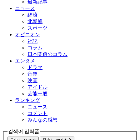
最新記事
ニュース
経済
北朝鮮
スポーツ
オピニオン
社説
コラム
日本関係のコラム
エンタメ
ドラマ
音楽
映画
アイドル
芸能一般
ランキング
ニュース
コメント
みんなの感想
검색어 입력폼