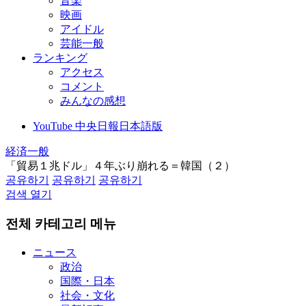
音楽
映画
アイドル
芸能一般
ランキング
アクセス
コメント
みんなの感想
YouTube 中央日報日本語版
経済一般
「貿易１兆ドル」４年ぶり崩れる＝韓国（２）
공유하기
공유하기
공유하기
검색 열기
전체 카테고리 메뉴
ニュース
政治
国際・日本
社会・文化