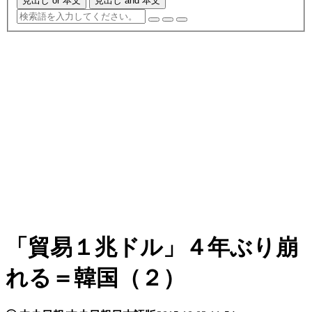
見出し or 本文
見出し and 本文
「貿易１兆ドル」４年ぶり崩
れる＝韓国（２）