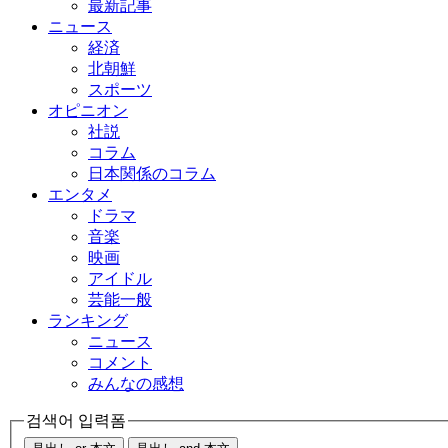
最新記事
ニュース
経済
北朝鮮
スポーツ
オピニオン
社説
コラム
日本関係のコラム
エンタメ
ドラマ
音楽
映画
アイドル
芸能一般
ランキング
ニュース
コメント
みんなの感想
검색어 입력폼