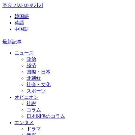
주요 기사 바로가기
韓国語
英語
中国語
最新記事
ニュース
政治
経済
国際・日本
北朝鮮
社会・文化
スポーツ
オピニオン
社説
コラム
日本関係のコラム
エンタメ
ドラマ