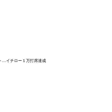
ト…イチロー１万打席達成