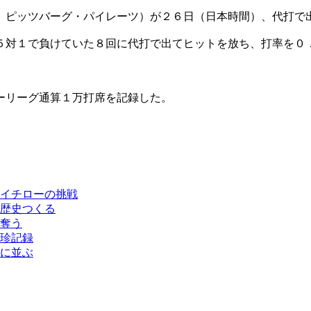
、ピッツバーグ・パイレーツ）が２６日（日本時間）、代打で
５対１で負けていた８回に代打で出てヒットを放ち、打率を０
ーリーグ通算１万打席を記録した。
イチローの挑戦
歴史つくる
奪う
珍記録
に並ぶ