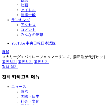
音楽
映画
アイドル
芸能一般
ランキング
アクセス
コメント
みんなの感想
YouTube 中央日報日本語版
野球
＜大リーグ＞パイレーツｖｓマーリンズ、姜正浩が代打ヒッ
공유하기
공유하기
공유하기
검색 열기
전체 카테고리 메뉴
ニュース
政治
国際・日本
社会・文化