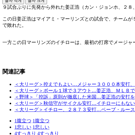
글자 작게
글자 크게
９試合ぶりに先発から外れた姜正浩（カン・ジョンホ、２８
この日姜正浩はマイアミ・マーリンズとの試合で、チームが
で敗れた。
一方この日マーリンズのイチローは、最初の打席でメージャ
関連記事
＜大リーグ＞控えでもよい…メジャー３０００本安打、
＜大リーグ＞ボール１球で３アウト…姜正浩、ＭＬＢで
＜野球＞「控訴」原則が徹底した米国…姜正浩の安打を
＜大リーグ＞秋信守がサイクル安打…イチローにもない
＜大リーグ＞イチロー、２８７３安打…ベーブ・ルース
1
腹立つ
1
腹立つ
1
悲しい
1
悲しい
4
すっきり
4
すっきり