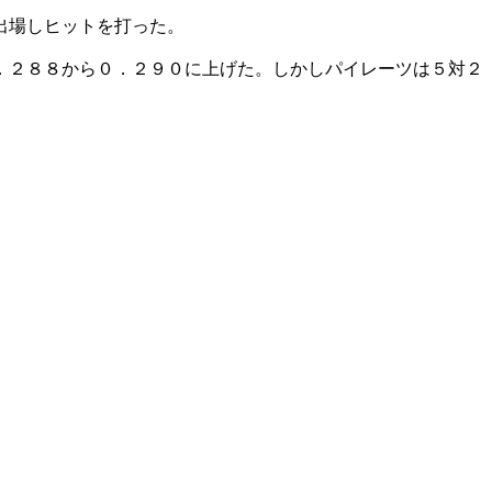
出場しヒットを打った。
．２８８から０．２９０に上げた。しかしパイレーツは５対２