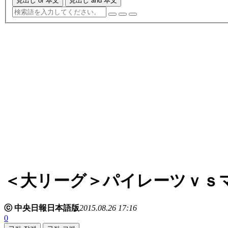
見出し or 本文
見出し and 本文
＜大リーグ＞パイレーツｖｓ
ⓒ 中央日報日本語版
2015.08.26 17:16
0