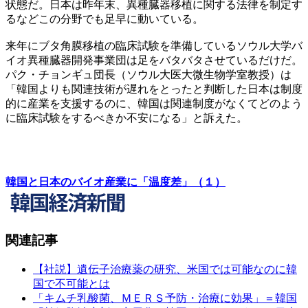
状態だ。日本は昨年末、異種臓器移植に関する法律を制定す
るなどこの分野でも足早に動いている。
来年にブタ角膜移植の臨床試験を準備しているソウル大学バ
イオ異種臓器開発事業団は足をバタバタさせているだけだ。
パク・チョンギュ団長（ソウル大医大微生物学室教授）は
「韓国よりも関連技術が遅れをとったと判断した日本は制度
的に産業を支援するのに、韓国は関連制度がなくてどのよう
に臨床試験をするべきか不安になる」と訴えた。
韓国と日本のバイオ産業に「温度差」（１）
関連記事
【社説】遺伝子治療薬の研究、米国では可能なのに韓
国で不可能とは
「キムチ乳酸菌、ＭＥＲＳ予防・治療に効果」＝韓国