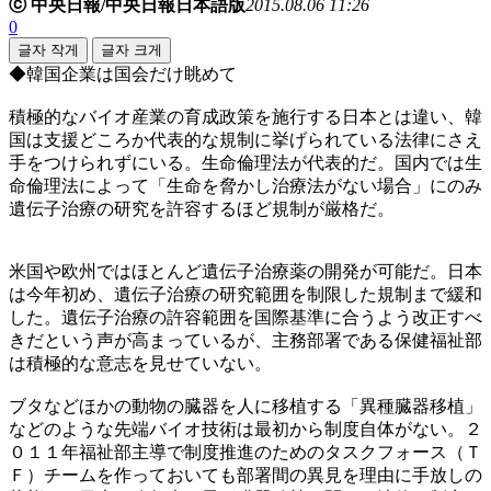
ⓒ 中央日報/中央日報日本語版
2015.08.06 11:26
0
글자 작게
글자 크게
◆韓国企業は国会だけ眺めて
積極的なバイオ産業の育成政策を施行する日本とは違い、韓
国は支援どころか代表的な規制に挙げられている法律にさえ
手をつけられずにいる。生命倫理法が代表的だ。国内では生
命倫理法によって「生命を脅かし治療法がない場合」にのみ
遺伝子治療の研究を許容するほど規制が厳格だ。
米国や欧州ではほとんど遺伝子治療薬の開発が可能だ。日本
は今年初め、遺伝子治療の研究範囲を制限した規制まで緩和
した。遺伝子治療の許容範囲を国際基準に合うよう改正すべ
きだという声が高まっているが、主務部署である保健福祉部
は積極的な意志を見せていない。
ブタなどほかの動物の臓器を人に移植する「異種臓器移植」
などのような先端バイオ技術は最初から制度自体がない。２
０１１年福祉部主導で制度推進のためのタスクフォース（Ｔ
Ｆ）チームを作っておいても部署間の異見を理由に手放しの