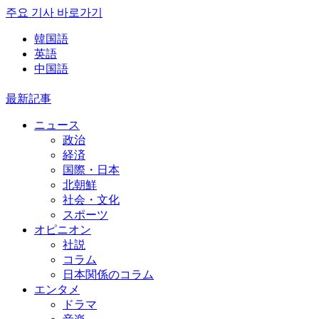
주요 기사 바로가기
韓国語
英語
中国語
最新記事
ニュース
政治
経済
国際・日本
北朝鮮
社会・文化
スポーツ
オピニオン
社説
コラム
日本関係のコラム
エンタメ
ドラマ