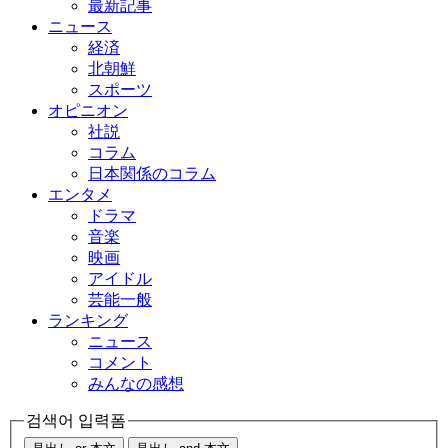
最新記事
ニュース
経済
北朝鮮
スポーツ
オピニオン
社説
コラム
日本関係のコラム
エンタメ
ドラマ
音楽
映画
アイドル
芸能一般
ランキング
ニュース
コメント
みんなの感想
검색어 입력폼