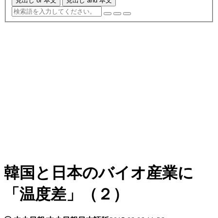
見出し or 本文
見出し and 本文
韓国と日本のバイオ産業に
「温度差」（２）