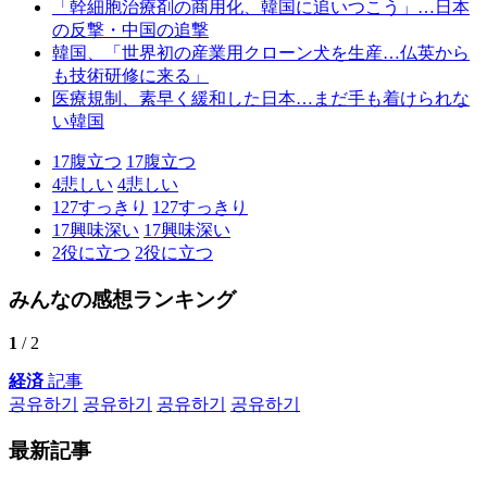
「幹細胞治療剤の商用化、韓国に追いつこう」…日本
の反撃・中国の追撃
韓国、「世界初の産業用クローン犬を生産…仏英から
も技術研修に来る」
医療規制、素早く緩和した日本…まだ手も着けられな
い韓国
17
腹立つ
17
腹立つ
4
悲しい
4
悲しい
127
すっきり
127
すっきり
17
興味深い
17
興味深い
2
役に立つ
2
役に立つ
みんなの感想ランキング
1
/ 2
経済
記事
공유하기
공유하기
공유하기
공유하기
最新記事