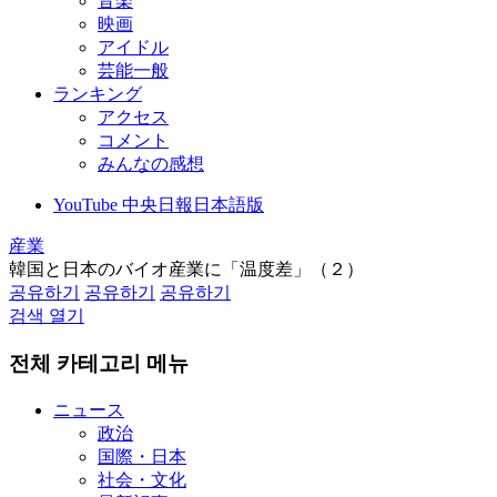
音楽
映画
アイドル
芸能一般
ランキング
アクセス
コメント
みんなの感想
YouTube 中央日報日本語版
産業
韓国と日本のバイオ産業に「温度差」（２）
공유하기
공유하기
공유하기
검색 열기
전체 카테고리 메뉴
ニュース
政治
国際・日本
社会・文化