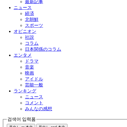
最新記事
ニュース
経済
北朝鮮
スポーツ
オピニオン
社説
コラム
日本関係のコラム
エンタメ
ドラマ
音楽
映画
アイドル
芸能一般
ランキング
ニュース
コメント
みんなの感想
검색어 입력폼