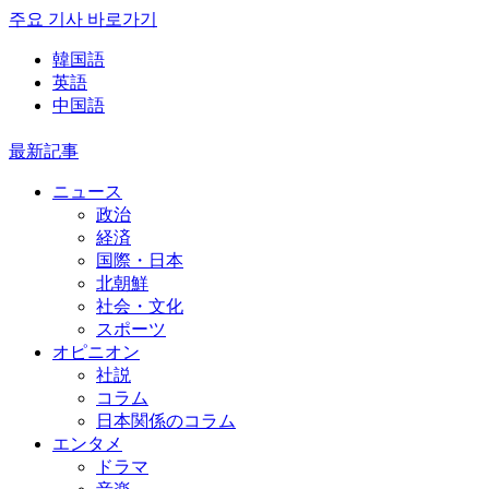
주요 기사 바로가기
韓国語
英語
中国語
最新記事
ニュース
政治
経済
国際・日本
北朝鮮
社会・文化
スポーツ
オピニオン
社説
コラム
日本関係のコラム
エンタメ
ドラマ