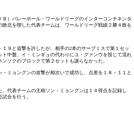
ＶＢ）バレーボール・ワールドリーグのインターコンチネンタ
の敗北を喫した代表チームは、ワールドリーグ戦績２勝４敗を
－１９と追撃を許したが、相手の2本のサーブミスで第１セッ
ット中盤、イ・ミンギュの代わりにユ・グァンウを投じて流れ
ホンソクのブロックで第２セットも譲らなかった。
ン・ミョングンの攻撃が相次いで成功し、点差を１８－１１と
た。代表チームの主砲ソン・ミョングンは１４得点を記録し
征試合を行う。