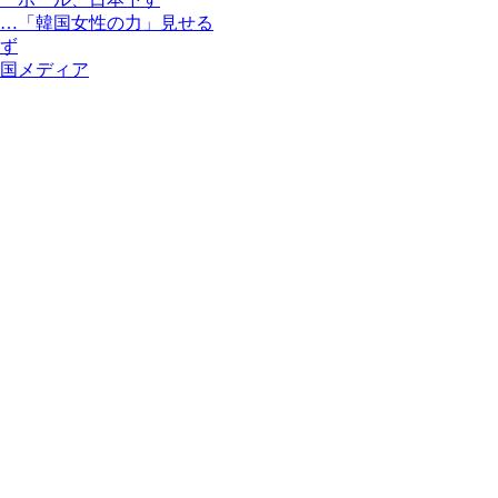
…「韓国女性の力」見せる
ず
国メディア