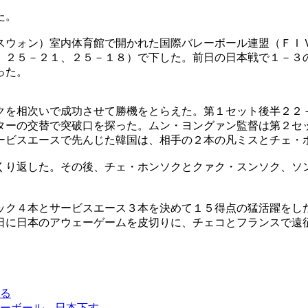
た。
スウォン）室内体育館で開かれた国際バレーボール連盟（ＦＩ
、２５－２１、２５－１８）で下した。前日の日本戦で１－３
った。
クを相次いで成功させて勝機をとらえた。第１セット後半２２
ターの交替で突破口を探った。ムン・ヨングァン監督は第２セ
ービスエースで先んじた韓国は、相手の２本の凡ミスとチェ・
くり返した。その後、チェ・ホンソクとクァク・スンソク、ソ
ック４本とサービスエース３本を決めて１５得点の猛活躍をし
日に日本のアウェーゲームを皮切りに、チェコとフランスで遠
る
ーボール、日本下す