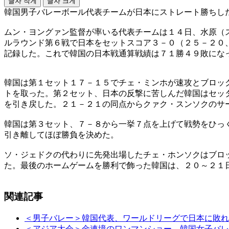
글자 작게
글자 크게
韓国男子バレーボール代表チームが日本にストレート勝ちし
ムン・ヨングァン監督が率いる代表チームは１４日、水原（
ルラウンド第６戦で日本をセットスコア３－０（２５－２０
記録した。これで韓国の日本戦通算戦績は７１勝４９敗にな
韓国は第１セット１７－１５でチェ・ミンホが速攻とブロッ
トを取った。第２セット、日本の反撃に苦しんだ韓国はセッ
を引き戻した。２１－２１の同点からクァク・スンソクのサ
韓国は第３セット、７－８から一挙７点を上げて戦勢をひっ
引き離してほぼ勝負を決めた。
ソ・ジェドクの代わりに先発出場したチェ・ホンソクはブロ
た。最後のホームゲームを勝利で飾った韓国は、２０～２１
関連記事
＜男子バレー＞韓国代表、ワールドリーグで日本に敗れ
＜アジア大会＞金連境のワンマンショー…韓国女子バレ