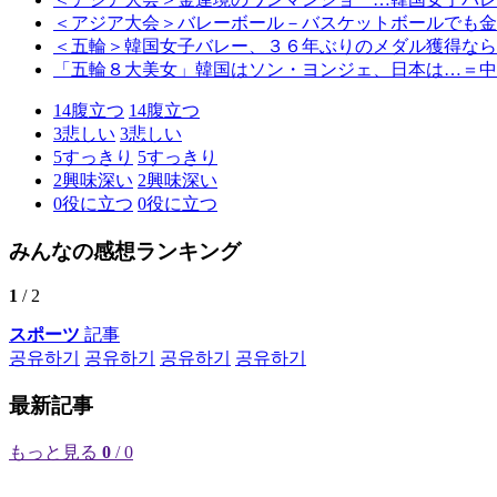
＜アジア大会＞バレーボール－バスケットボールでも金
＜五輪＞韓国女子バレー、３６年ぶりのメダル獲得なら
「五輪８大美女」韓国はソン・ヨンジェ、日本は…＝中
14
腹立つ
14
腹立つ
3
悲しい
3
悲しい
5
すっきり
5
すっきり
2
興味深い
2
興味深い
0
役に立つ
0
役に立つ
みんなの感想ランキング
1
/ 2
スポーツ
記事
공유하기
공유하기
공유하기
공유하기
最新記事
もっと見る
0
/ 0