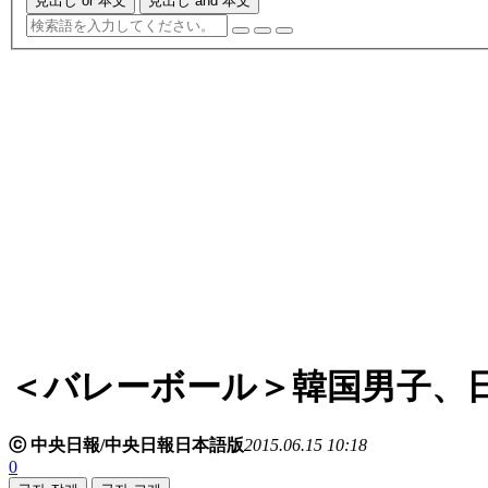
見出し or 本文
見出し and 本文
＜バレーボール＞韓国男子、
ⓒ 中央日報/中央日報日本語版
2015.06.15 10:18
0