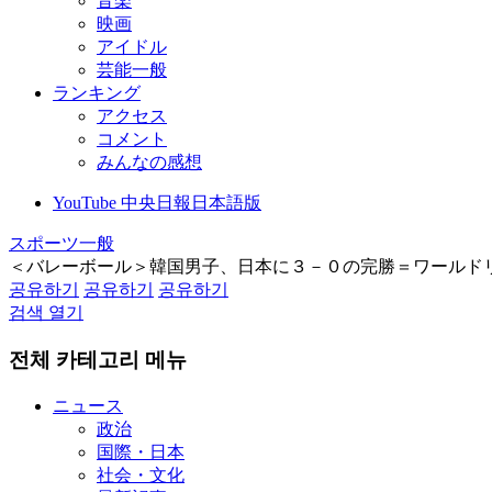
音楽
映画
アイドル
芸能一般
ランキング
アクセス
コメント
みんなの感想
YouTube 中央日報日本語版
スポーツ一般
＜バレーボール＞韓国男子、日本に３－０の完勝＝ワールド
공유하기
공유하기
공유하기
검색 열기
전체 카테고리 메뉴
ニュース
政治
国際・日本
社会・文化