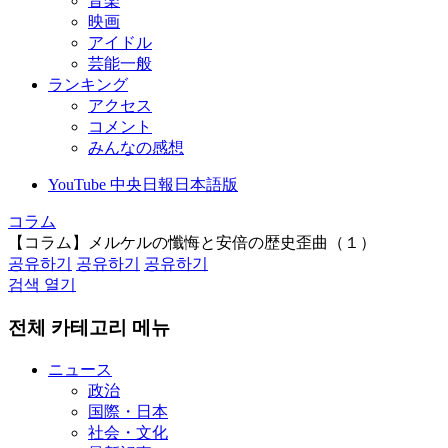
音楽
映画
アイドル
芸能一般
ランキング
アクセス
コメント
みんなの感想
YouTube 中央日報日本語版
コラム
【コラム】メルケルの懺悔と安倍の歴史歪曲（１）
공유하기
공유하기
공유하기
검색 열기
전체 카테고리 메뉴
ニュース
政治
国際・日本
社会・文化