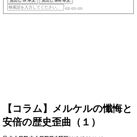
見出し or 本文
見出し and 本文
【コラム】メルケルの懺悔と
安倍の歴史歪曲（１）