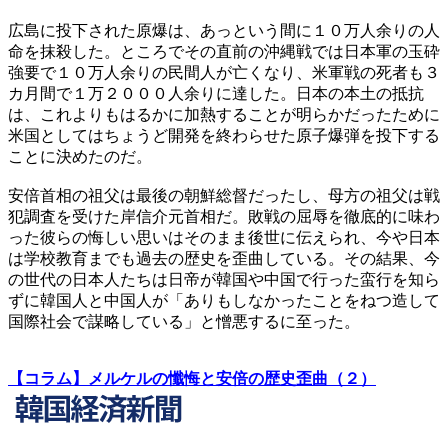
広島に投下された原爆は、あっという間に１０万人余りの人
命を抹殺した。ところでその直前の沖縄戦では日本軍の玉砕
強要で１０万人余りの民間人が亡くなり、米軍戦の死者も３
カ月間で１万２０００人余りに達した。日本の本土の抵抗
は、これよりもはるかに加熱することが明らかだったために
米国としてはちょうど開発を終わらせた原子爆弾を投下する
ことに決めたのだ。
安倍首相の祖父は最後の朝鮮総督だったし、母方の祖父は戦
犯調査を受けた岸信介元首相だ。敗戦の屈辱を徹底的に味わ
った彼らの悔しい思いはそのまま後世に伝えられ、今や日本
は学校教育までも過去の歴史を歪曲している。その結果、今
の世代の日本人たちは日帝が韓国や中国で行った蛮行を知ら
ずに韓国人と中国人が「ありもしなかったことをねつ造して
国際社会で謀略している」と憎悪するに至った。
【コラム】メルケルの懺悔と安倍の歴史歪曲（２）