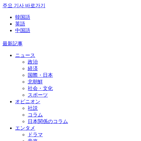
주요 기사 바로가기
韓国語
英語
中国語
最新記事
ニュース
政治
経済
国際・日本
北朝鮮
社会・文化
スポーツ
オピニオン
社説
コラム
日本関係のコラム
エンタメ
ドラマ