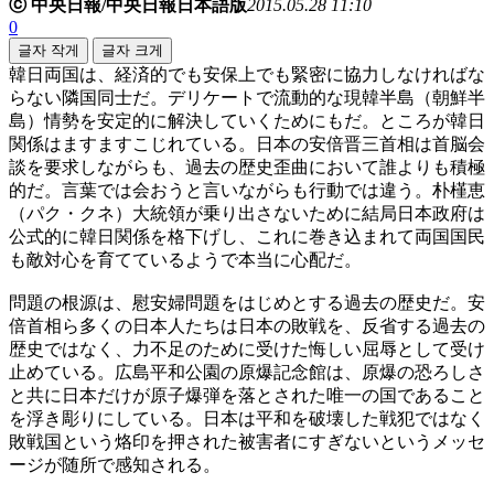
ⓒ 中央日報/中央日報日本語版
2015.05.28 11:10
0
글자 작게
글자 크게
韓日両国は、経済的でも安保上でも緊密に協力しなければな
らない隣国同士だ。デリケートで流動的な現韓半島（朝鮮半
島）情勢を安定的に解決していくためにもだ。ところが韓日
関係はますますこじれている。日本の安倍晋三首相は首脳会
談を要求しながらも、過去の歴史歪曲において誰よりも積極
的だ。言葉では会おうと言いながらも行動では違う。朴槿恵
（パク・クネ）大統領が乗り出さないために結局日本政府は
公式的に韓日関係を格下げし、これに巻き込まれて両国国民
も敵対心を育てているようで本当に心配だ。
問題の根源は、慰安婦問題をはじめとする過去の歴史だ。安
倍首相ら多くの日本人たちは日本の敗戦を、反省する過去の
歴史ではなく、力不足のために受けた悔しい屈辱として受け
止めている。広島平和公園の原爆記念館は、原爆の恐ろしさ
と共に日本だけが原子爆弾を落とされた唯一の国であること
を浮き彫りにしている。日本は平和を破壊した戦犯ではなく
敗戦国という烙印を押された被害者にすぎないというメッセ
ージが随所で感知される。