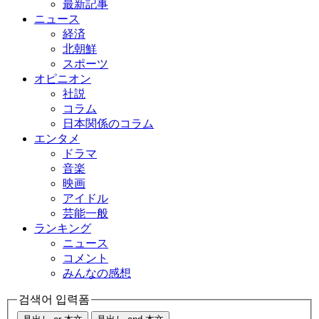
最新記事
ニュース
経済
北朝鮮
スポーツ
オピニオン
社説
コラム
日本関係のコラム
エンタメ
ドラマ
音楽
映画
アイドル
芸能一般
ランキング
ニュース
コメント
みんなの感想
검색어 입력폼