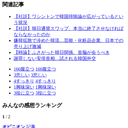
関連記事
【社説】ワシントンで韓国排除論が広がっているとい
う状況
【社説】韓日通貨スワップ、本当に終了させなければ
ならなかったのか
嫌韓拡散で冷めた韓流…芸能・化粧品企業、日本での
売り上げ激減
【時論】ふさがった韓日関係、首脳が会うべき
謝罪しない安倍首相…試される韓国外交
166
腹立つ
166
腹立つ
3
悲しい
3
悲しい
4
すっきり
4
すっきり
1
興味深い
1
興味深い
3
役に立つ
3
役に立つ
みんなの感想ランキング
1
/ 2
オピニオン
記事