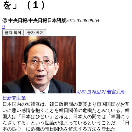
を」（１）
ⓒ 中央日報/中央日報日本語版
2015.05.08 08:54
0
글자 작게
글자 크게
사진 크게보기
若宮元朝
日新聞主筆
日本国内の知韓派は、韓日政府間の葛藤より両国国民がお互
いに悪い感情を抱くことを韓日関係の危機だとみている。韓
国人は「日本はひどい」と考え、日本人の間では「韓国にう
んざりする」という世論が強まっているということだ。「日
本の良心」に危機の韓日関係を解決する方法を尋ねた。