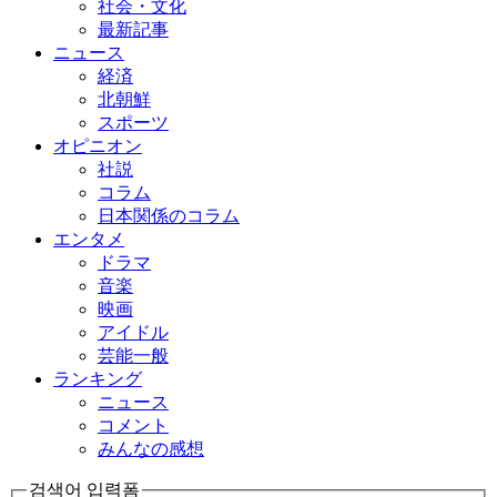
社会・文化
最新記事
ニュース
経済
北朝鮮
スポーツ
オピニオン
社説
コラム
日本関係のコラム
エンタメ
ドラマ
音楽
映画
アイドル
芸能一般
ランキング
ニュース
コメント
みんなの感想
검색어 입력폼