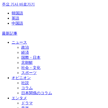
주요 기사 바로가기
韓国語
英語
中国語
最新記事
ニュース
政治
経済
国際・日本
北朝鮮
社会・文化
スポーツ
オピニオン
社説
コラム
日本関係のコラム
エンタメ
ドラマ