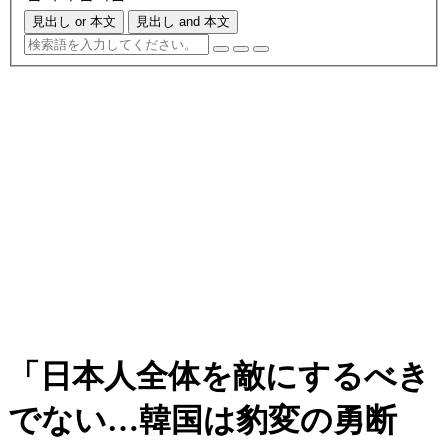
見出し or 本文
見出し and 本文
「日本人全体を敵にするべき
でない…韓国は豹変の勇断