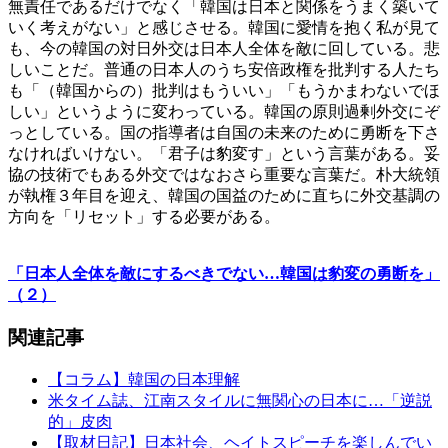
無責任であるだけでなく「韓国は日本と関係をうまく築いて
いく考えがない」と感じさせる。韓国に愛情を抱く私が見て
も、今の韓国の対日外交は日本人全体を敵に回している。悲
しいことだ。普通の日本人のうち安倍政権を批判する人たち
も「（韓国からの）批判はもういい」「もうかまわないでほ
しい」というように変わっている。韓国の原則過剰外交にぞ
っとしている。国の指導者は自国の未来のために勇断を下さ
なければいけない。「君子は豹変す」という言葉がある。妥
協の技術でもある外交ではなおさら重要な言葉だ。朴大統領
が執権３年目を迎え、韓国の国益のために直ちに外交基調の
方向を「リセット」する必要がある。
「日本人全体を敵にするべきでない…韓国は豹変の勇断を」
（２）
関連記事
【コラム】韓国の日本理解
米タイム誌、江南スタイルに無関心の日本に…「逆説
的」皮肉
【取材日記】日本社会、ヘイトスピーチを楽しんでい