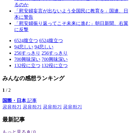
るのか
「慰安婦妄言が出ないよう全国民に教育を」国連、日
本に警告
「慰安婦振り返ってこそ未来に進む」朝日新聞、右翼
に反撃
6524
腹立つ
6524
腹立つ
94
悲しい
94
悲しい
256
すっきり
256
すっきり
700
興味深い
700
興味深い
132
役に立つ
132
役に立つ
みんなの感想ランキング
1
/ 2
国際・日本
記事
공유하기
공유하기
공유하기
공유하기
最新記事
もっと見る
0
/ 0