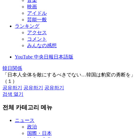
音楽
映画
アイドル
芸能一般
ランキング
アクセス
コメント
みんなの感想
YouTube 中央日報日本語版
韓日関係
「日本人全体を敵にするべきでない…韓国は豹変の勇断を」
（１）
공유하기
공유하기
공유하기
검색 열기
전체 카테고리 메뉴
ニュース
政治
国際・日本