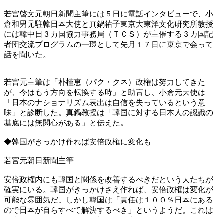
若宮啓文元朝日新聞主筆には５日に電話インタビューで、小
倉和男元駐韓日本大使と真鍋祐子東京大東洋文化研究所教授
には韓中日３カ国協力事務局（ＴＣＳ）が主催する３カ国記
者団交流プログラムの一環として先月１７日に東京で会って
話を聞いた。
若宮元主筆は「朴槿恵（パク・クネ）政権は努力してきた
が、今はもう方向を転換する時」と助言し、小倉元大使は
「日本のナショナリズム表出は自信を失っているという意
味」と診断した。真鍋教授は「韓国に対する日本人の認識の
基底には無関心がある」と伝えた。
◆韓国がきっかけ作れば安倍政権に変化も
若宮元朝日新聞主筆
安倍政権内にも韓国と関係を改善するべきだという人たちが
確実にいる。韓国がきっかけさえ作れば、安倍政権は変化が
可能な雰囲気だ。しかし韓国は「責任は１００％日本にある
ので日本が自らすべて解決するべき」というようだ。これは