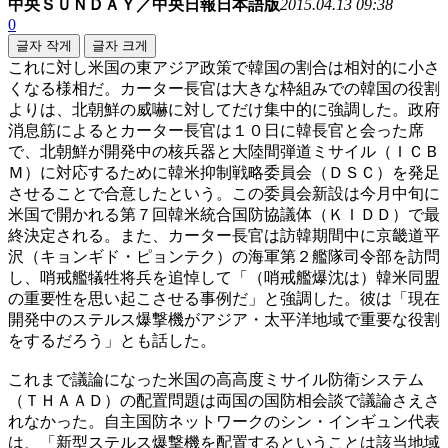
中央ＳＵＮＤＡＹ／中央日報日本語版
2015.04.13 09:38
0
글자 작게
글자 크게
これに対し米国の東アジア政策で韓国の割合は相対的に小さ
くなる様相だ。カーター長官は大きな枠組みでの韓国の役割
よりは、北朝鮮の威嚇に対してだけ集中的に強調した。政府
消息筋によるとカーター長官は１０日に韓長官と会った席
で、北朝鮮が開発中の核兵器と大陸間弾道ミサイル（ＩＣＢ
Ｍ）に対応するために韓米抑制戦略委員会（ＤＳＣ）を発足
させることで合意したという。この委員会新設は今月中旬に
米国で開かれる第７回韓米統合国防協議体（ＫＩＤＤ）で最
終決定される。また、カーター長官は訪韓期間中に京畿道平
沢（キョンギド・ピョンテク）の海軍第２艦隊司令部を訪問
し、哨戒艦犠牲将兵を追悼して「（哨戒艦爆沈は）韓米同盟
の重要性を思い起こさせる事例だ」と強調した。彼は「現在
開発中のステルス爆撃機がアジア・太平洋地域で重要な役割
をするだろう」とも話した。
これまで議論になった米国の高高度ミサイル防衛システム
（ＴＨＡＡＤ）の配置問題は両国の国防相会談で議論さえさ
れなかった。自主国防ネットワークのシン・インギュン代表
は、「新型ステルス爆撃機を配置するということは該当地域