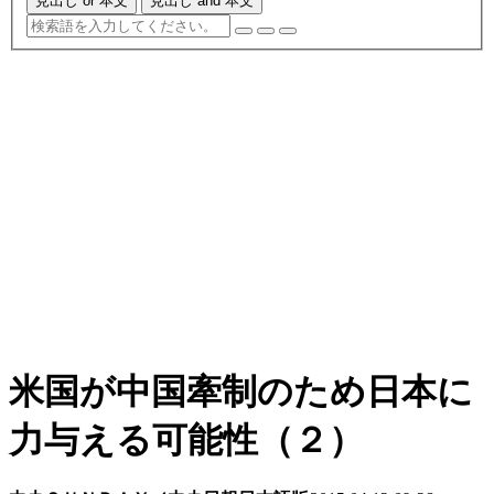
見出し or 本文
見出し and 本文
米国が中国牽制のため日本に
力与える可能性（２）