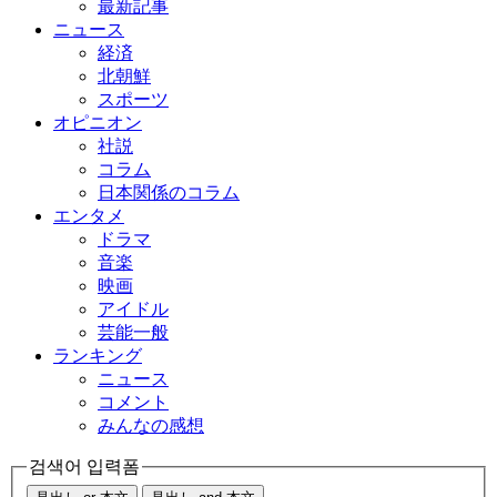
最新記事
ニュース
経済
北朝鮮
スポーツ
オピニオン
社説
コラム
日本関係のコラム
エンタメ
ドラマ
音楽
映画
アイドル
芸能一般
ランキング
ニュース
コメント
みんなの感想
검색어 입력폼