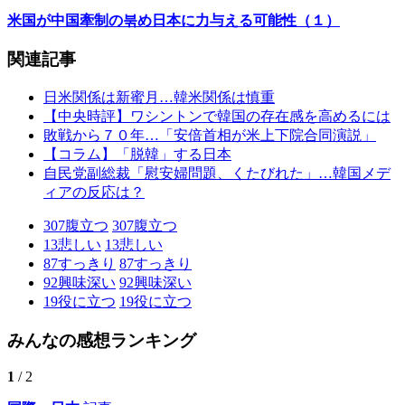
米国が中国牽制の붂め日本に力与える可能性（１）
関連記事
日米関係は新蜜月…韓米関係は慎重
【中央時評】ワシントンで韓国の存在感を高めるには
敗戦から７０年…「安倍首相が米上下院合同演説」
【コラム】「脱韓」する日本
自民党副総裁「慰安婦問題、くたびれた」…韓国メデ
ィアの反応は？
307
腹立つ
307
腹立つ
13
悲しい
13
悲しい
87
すっきり
87
すっきり
92
興味深い
92
興味深い
19
役に立つ
19
役に立つ
みんなの感想ランキング
1
/ 2