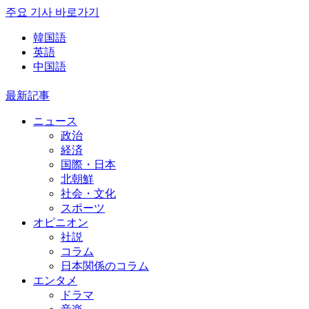
주요 기사 바로가기
韓国語
英語
中国語
最新記事
ニュース
政治
経済
国際・日本
北朝鮮
社会・文化
スポーツ
オピニオン
社説
コラム
日本関係のコラム
エンタメ
ドラマ