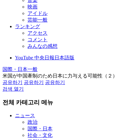
音楽
映画
アイドル
芸能一般
ランキング
アクセス
コメント
みんなの感想
YouTube 中央日報日本語版
国際・日本一般
米国が中国牽制のため日本に力与える可能性（２）
공유하기
공유하기
공유하기
검색 열기
전체 카테고리 메뉴
ニュース
政治
国際・日本
社会・文化