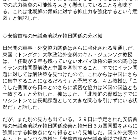
での武力衝突の可能性を大きく懸念していることを意味す
る。これは北朝鮮の脅威に対する抑止力を強化するという意
図」と解説した。
◇安倍首相の米議会演説が韓日関係の分水嶺
日米間の軍事・外交協力関係はさらに強化される見通しだ。
東国（トングク）大学政治外交科のキム・ジュンソク教授
は、「任期が２年も残っていないオバマ政権の最大の関心は
イランの核問題解決と中国を牽制すること。すでにイラン問
題に対しては解決策を見つけたので、これからは中国にさら
に集中することになるだろう」と予想する。キム教授は「こ
うした側面から日本とのさらに緊密な協力は米国の国益とも
一致する」と分析した。彼はまた、「北朝鮮の脅威はすでに
ワシントンでは長期課題として大きな関心を引けずにいる状
況だ」と話した。
だが、また別の見方も出ている。２９日に予定された安倍首
相の米議会演説が韓日関係改善と韓米日３カ国同盟をさらに
強固にする転換点になり得るという見通しだ。国立外交院の
キム・ヒョンウク教授は「安倍首相が米議会演説で現在とは