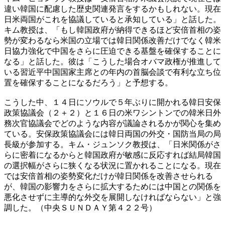
違い韓国に配慮した歴史関連発言をするかもしれない。現在
日米両国がこれを協議していると承知している」と話した。
キム教授は、「もし韓国政府が納得できるほど安倍首相の姿
勢が変わるなら米国の立場では韓日関係改善だけでなく韓米
日協力強化で中国をさらに圧迫できる基盤を確保することに
なる」と話した。彼は「こうした場合オバマ政権が推進して
いる習近平中国国家主席との年内の首脳会談で有利な立ち位
置を確保することになるだろう」と予想する。
こうした中、１４日にソウルで５年ぶりに開かれる韓日安保
政策協議会（２＋２）と１６日の米ワシントンでの韓米日外
務次官協議会でどのような内容が議論されるかが関心を集め
ている。安保政策協議会には韓日両国の外交・国防当局の局
長級が参加する。キム・ジュンソク教授は、「日米関係がさ
らに密着になるからと韓国政府が敏感に反応すれば結局韓国
の選択幅がさらに狭くなる状況に置かれることになる。現在
では安倍首相の姿勢変化だけが韓日関係を改善させられる
が、韓国の影響力をさらに拡大するためには中国との関係を
悪化させずに主導的な外交を展開しなければならない」と強
調した。（中央ＳＵＮＤＡＹ第４２２号）