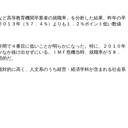
など高等教育機関卒業者の就職率」を分析した結果、昨年の卒
２０１３年（５７．４％）よりも１．２％ポイント低い数値
年間で４番目に低いことが明らかになった。特に、２０１０年
かなか抜け出せずにいる。ＩＭＦ危機当時、就職率が５８．
照的だ。
相対的に高く、人文系のうち経営・経済学科が含まれる社会系