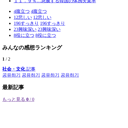
１１．９％…急騰する韓国の体感失業率
4
腹立つ
4
腹立つ
12
悲しい
12
悲しい
196
すっきり
196
すっきり
23
興味深い
23
興味深い
8
役に立つ
8
役に立つ
みんなの感想ランキング
1
/ 2
社会・文化
記事
공유하기
공유하기
공유하기
공유하기
最新記事
もっと見る
0
/ 0