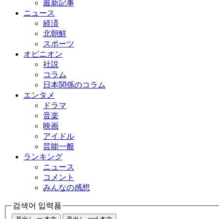
最新記事
ニュース
経済
北朝鮮
スポーツ
オピニオン
社説
コラム
日本関係のコラム
エンタメ
ドラマ
音楽
映画
アイドル
芸能一般
ランキング
ニュース
コメント
みんなの感想
검색어 입력폼