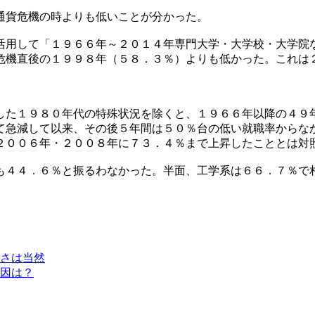
通貨危機の時よりも低いことが分かった。
活用して「１９６６年～２０１４年専門大学・大学校・大学院
危機直後の１９９８年（５８．３％）よりも低かった。これは
した１９８０年代の特殊状況を除くと、１９６６年以降の４９
て急減して以来、その後５年間は５０％台の低い就職率からな
２００６年・２００８年に７３．４％まで上昇したこととは対
も４４．６％と振るわなかった。半面、工学系は６６．７％で
さは当然
因は？