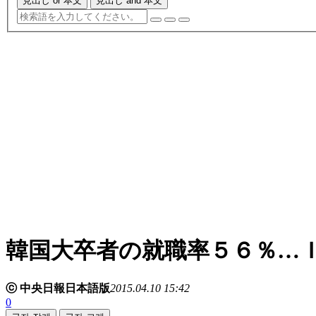
見出し or 本文
見出し and 本文
韓国大卒者の就職率５６％…
ⓒ 中央日報日本語版
2015.04.10 15:42
0