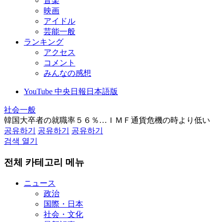
音楽
映画
アイドル
芸能一般
ランキング
アクセス
コメント
みんなの感想
YouTube 中央日報日本語版
社会一般
韓国大卒者の就職率５６％…ＩＭＦ通貨危機の時より低い
공유하기
공유하기
공유하기
검색 열기
전체 카테고리 메뉴
ニュース
政治
国際・日本
社会・文化