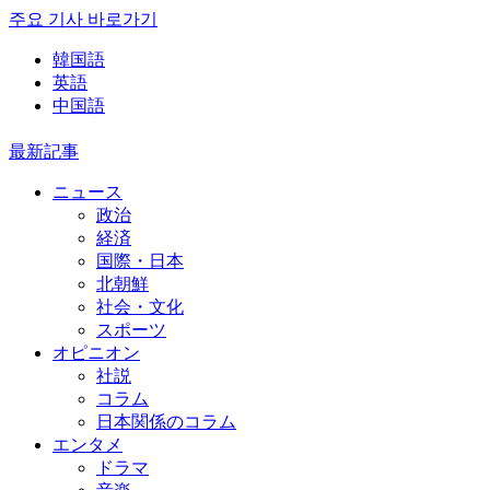
주요 기사 바로가기
韓国語
英語
中国語
最新記事
ニュース
政治
経済
国際・日本
北朝鮮
社会・文化
スポーツ
オピニオン
社説
コラム
日本関係のコラム
エンタメ
ドラマ