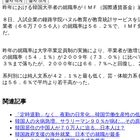
글자 작게
글자 크게
昨年における韓国大卒者の就職率がＩＭＦ（国際通貨基金）
８日、入試企業の鐘路学院ハヌル教育が教育統計サービスを
業者（６６万７０５６人）の就職率は５６．２％で、ＩＭＦ
だ。
昨年の就職率は大学卒業定員制の実施により、卒業者が激増
の就職率（５４．１％）が２００９年（７３．０％）に比べ
３％まで落ちたが、２０００年には６６．７％へと回復し、
系列別には純人文系が４２．１％と最も低く、芸・体能力系
は５６．６％で平均より若干高かった。
関連記事
「定時退勤」なく、夜勤の日常化…韓国労働生産性の低
韓国人の火病急増、サラリーマン９０％が病む…その原
韓国居住の中国人が７０万人に迫る…日本人は？
韓国政府支援の海外就業、日本での就職が最多