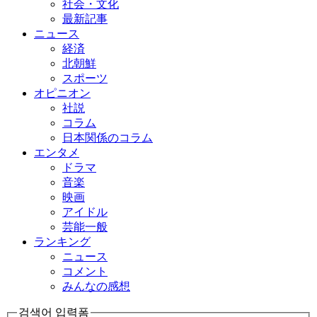
社会・文化
最新記事
ニュース
経済
北朝鮮
スポーツ
オピニオン
社説
コラム
日本関係のコラム
エンタメ
ドラマ
音楽
映画
アイドル
芸能一般
ランキング
ニュース
コメント
みんなの感想
검색어 입력폼