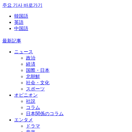
주요 기사 바로가기
韓国語
英語
中国語
最新記事
ニュース
政治
経済
国際・日本
北朝鮮
社会・文化
スポーツ
オピニオン
社説
コラム
日本関係のコラム
エンタメ
ドラマ