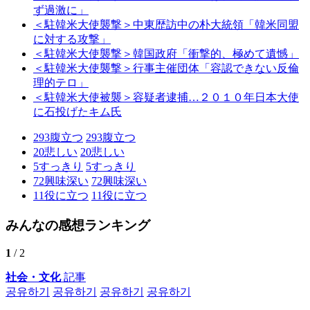
ず過激に」
＜駐韓米大使襲撃＞中東歴訪中の朴大統領「韓米同盟
に対する攻撃」
＜駐韓米大使襲撃＞韓国政府「衝撃的、極めて遺憾」
＜駐韓米大使襲撃＞行事主催団体「容認できない反倫
理的テロ」
＜駐韓米大使被襲＞容疑者逮捕…２０１０年日本大使
に石投げたキム氏
293
腹立つ
293
腹立つ
20
悲しい
20
悲しい
5
すっきり
5
すっきり
72
興味深い
72
興味深い
11
役に立つ
11
役に立つ
みんなの感想ランキング
1
/ 2
社会・文化
記事
공유하기
공유하기
공유하기
공유하기