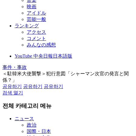
音楽
映画
アイドル
芸能一般
ランキング
アクセス
コメント
みんなの感想
YouTube 中央日報日本語版
事件・事故
＜駐韓米大使襲撃＞犯行意図「シャーマン次官の発言と関
係？」
공유하기
공유하기
공유하기
검색 열기
전체 카테고리 메뉴
ニュース
政治
国際・日本