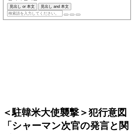
見出し or 本文
見出し and 本文
＜駐韓米大使襲撃＞犯行意図
「シャーマン次官の発言と関