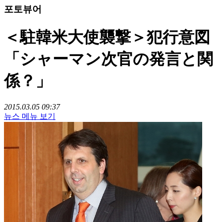
포토뷰어
＜駐韓米大使襲撃＞犯行意図
「シャーマン次官の発言と関
係？」
2015.03.05 09:37
뉴스 메뉴 보기