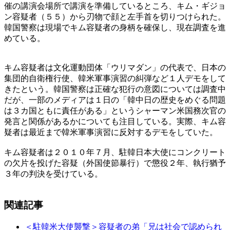
催の講演会場所で講演を準備しているところ、キム・ギジョ
ン容疑者（５５）から刃物で顔と左手首を切りつけられた。
韓国警察は現場でキム容疑者の身柄を確保し、現在調査を進
めている。
キム容疑者は文化運動団体「ウリマダン」の代表で、日本の
集団的自衛権行使、韓米軍事演習の糾弾など１人デモをして
きたという。韓国警察は正確な犯行の意図については調査中
だが、一部のメディアは１日の「韓中日の歴史をめぐる問題
は３カ国ともに責任がある」というシャーマン米国務次官の
発言と関係があるかについても注目している。実際、キム容
疑者は最近まで韓米軍事演習に反対するデモをしていた。
キム容疑者は２０１０年７月、駐韓日本大使にコンクリート
の欠片を投げた容疑（外国使節暴行）で懲役２年、執行猶予
３年の判決を受けている。
関連記事
＜駐韓米大使襲撃＞容疑者の弟「兄は社会で認められ