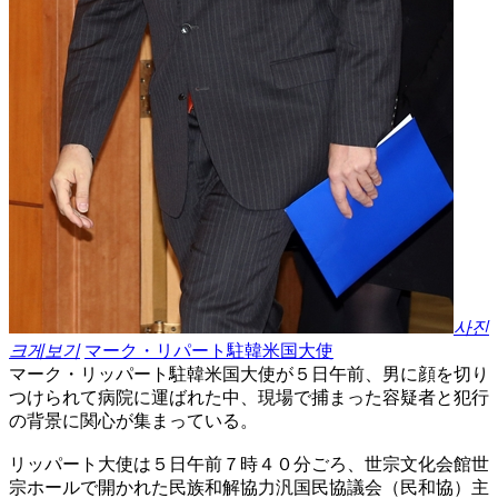
사진
크게보기
マーク・リパート駐韓米国大使
マーク・リッパート駐韓米国大使が５日午前、男に顔を切り
つけられて病院に運ばれた中、現場で捕まった容疑者と犯行
の背景に関心が集まっている。
リッパート大使は５日午前７時４０分ごろ、世宗文化会館世
宗ホールで開かれた民族和解協力汎国民協議会（民和協）主