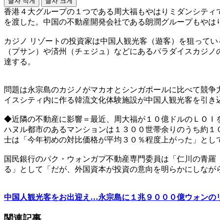
글자 작게
글자 크게
香港４大グループの１つである周大福もやはりミダンシティ
を渡した。中国の不動産開発会社である朗潤グループもやは
カジノ リゾートの投資家は中国人観光客（遊客）を狙って
（プサン）や済州（チェジュ）などにあるパラダイスカジノ
達する。
問題は永宗島のカジノがマカオとシンガポールに比べて競争
イスシティ内に作る韓流文化体験施設が中国人観光客を引き
◆近隣の不動産に影響＝最近、周大福が１０億ドルのＬＯＩ
ハヌル都市のあるマンションは１３００世帯余りのうち約１
士は「今年初めの対比価格が平均３０％程度上がった」とし
国民銀行のパク・ウォンガプ不動産専門委員は「仁川の青羅
る」として「だが、外国資本が投資の意向を明らかにしなが
中国人観光客をお出迎え…永宗島に１兆９０００億ウォンの
関連記事