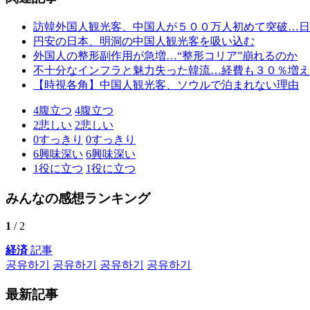
訪韓外国人観光客、中国人が５００万人初めて突破…日
円安の日本、明洞の中国人観光客を吸い込む
外国人の整形副作用が急増…“整形コリア”崩れるのか
不十分なインフラと魅力失った韓流…経費も３０％増え
【時視各角】中国人観光客、ソウルで泊まれない理由
4
腹立つ
4
腹立つ
2
悲しい
2
悲しい
0
すっきり
0
すっきり
6
興味深い
6
興味深い
1
役に立つ
1
役に立つ
みんなの感想ランキング
1
/ 2
経済
記事
공유하기
공유하기
공유하기
공유하기
最新記事