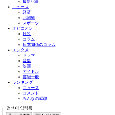
最新記事
ニュース
経済
北朝鮮
スポーツ
オピニオン
社説
コラム
日本関係のコラム
エンタメ
ドラマ
音楽
映画
アイドル
芸能一般
ランキング
ニュース
コメント
みんなの感想
검색어 입력폼