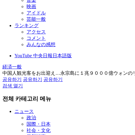
音楽
映画
アイドル
芸能一般
ランキング
アクセス
コメント
みんなの感想
YouTube 中央日報日本語版
経済一般
中国人観光客をお出迎え…永宗島に１兆９０００億ウォンの
공유하기
공유하기
공유하기
검색 열기
전체 카테고리 메뉴
ニュース
政治
国際・日本
社会・文化