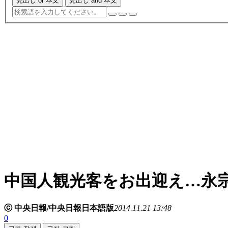
見出し or 本文
見出し and 本文
中国人観光客をお出迎え…永
ⓒ 中央日報/中央日報日本語版
2014.11.21 13:48
0