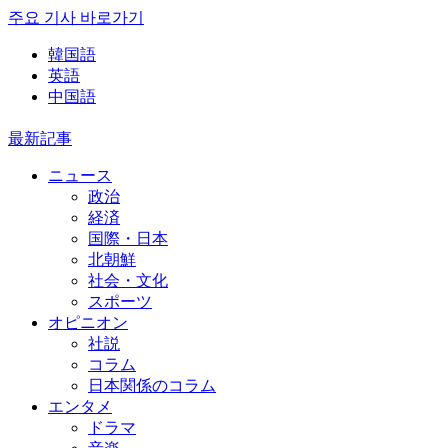
주요 기사 바로가기
韓国語
英語
中国語
最新記事
ニュース
政治
経済
国際・日本
北朝鮮
社会・文化
スポーツ
オピニオン
社説
コラム
日本関係のコラム
エンタメ
ドラマ