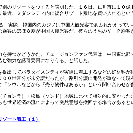
で別のリゾートをつくると表明した。１６日、仁川市に１０億
り最近、ミダンシティ内に複合リゾート敷地を買い入れるとい
いる。実際、韓国内のカジノは中国人観光客であふれかえってい
の顧客のほぼ８割が中国人観光客だ。彼らのうちのＶＩＰ顧客
力を持つかどうかだ。チェ・ジョンファン代表は「中国東北部
込む強力な誘引要因になりうる」と話した。
を提出してパラダイスシティが実際に着工するなどの好材料が
０００世帯分が未分譲だったが、割引分譲に開発が重なって現
て「ソウルなどから『売り物件はあるか』という問い合わせが
（チョンラ）・松島（ソンド）地域に比べて相対的に安かった
らも世界経済の流れによって突然意思を撤回する場合があると
リゾート着工（１）