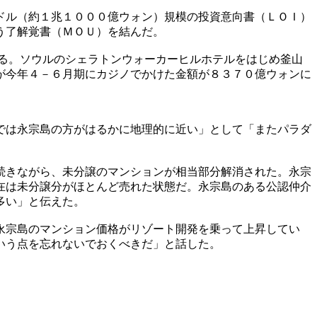
ドル（約１兆１０００億ウォン）規模の投資意向書（ＬＯＩ）
う了解覚書（ＭＯＵ）を結んだ。
る。ソウルのシェラトンウォーカーヒルホテルをはじめ釜山
が今年４－６月期にカジノでかけた金額が８３７０億ウォンに
では永宗島の方がはるかに地理的に近い」として「またパラダ
続きながら、未分譲のマンションが相当部分解消された。永宗
在は未分譲分がほとんど売れた状態だ。永宗島のある公認仲介
多い」と伝えた。
永宗島のマンション価格がリゾート開発を乗って上昇してい
いう点を忘れないでおくべきだ」と話した。