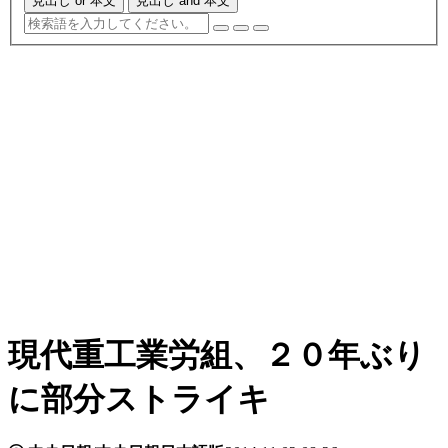
見出し or 本文
見出し and 本文
現代重工業労組、２０年ぶり
に部分ストライキ