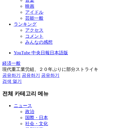
音楽
映画
アイドル
芸能一般
ランキング
アクセス
コメント
みんなの感想
YouTube 中央日報日本語版
経済一般
現代重工業労組、２０年ぶりに部分ストライキ
공유하기
공유하기
공유하기
검색 열기
전체 카테고리 메뉴
ニュース
政治
国際・日本
社会・文化