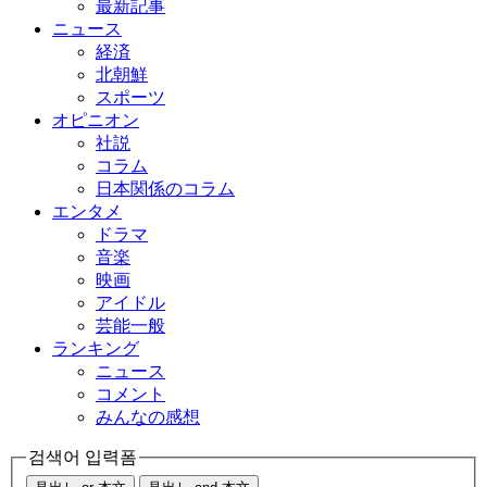
最新記事
ニュース
経済
北朝鮮
スポーツ
オピニオン
社説
コラム
日本関係のコラム
エンタメ
ドラマ
音楽
映画
アイドル
芸能一般
ランキング
ニュース
コメント
みんなの感想
검색어 입력폼