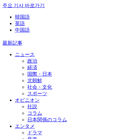
주요 기사 바로가기
韓国語
英語
中国語
最新記事
ニュース
政治
経済
国際・日本
北朝鮮
社会・文化
スポーツ
オピニオン
社説
コラム
日本関係のコラム
エンタメ
ドラマ