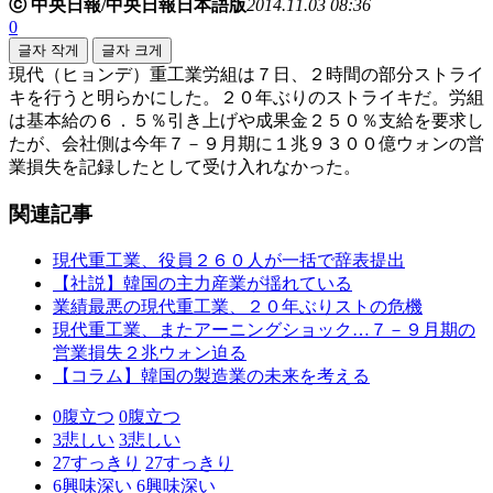
ⓒ 中央日報/中央日報日本語版
2014.11.03 08:36
0
글자 작게
글자 크게
現代（ヒョンデ）重工業労組は７日、２時間の部分ストライ
キを行うと明らかにした。２０年ぶりのストライキだ。労組
は基本給の６．５％引き上げや成果金２５０％支給を要求し
たが、会社側は今年７－９月期に１兆９３００億ウォンの営
業損失を記録したとして受け入れなかった。
関連記事
現代重工業、役員２６０人が一括で辞表提出
【社説】韓国の主力産業が揺れている
業績最悪の現代重工業、２０年ぶりストの危機
現代重工業、またアーニングショック…７－９月期の
営業損失２兆ウォン迫る
【コラム】韓国の製造業の未来を考える
0
腹立つ
0
腹立つ
3
悲しい
3
悲しい
27
すっきり
27
すっきり
6
興味深い
6
興味深い