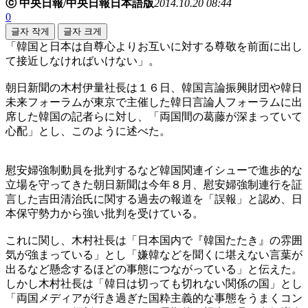
ⓒ 中央日報/中央日報日本語版
2014.10.20 08:44
0
글자 작게
글자 크게
「韓国と日本は自尊心よりお互いに対する尊敬を前面に出し
て接近しなければいけない」。
朝日新聞の木村伊量社長は１６日、韓国言論振興財団や韓日
未来フォーラムが東京で主催した韓日言論人フォーラムに出
席した韓国の記者らに対し、「両国間の葛藤が深まっていて
心配」とし、このように述べた。
慰安婦強制動員を批判するなど韓国関連イシューで進歩的な
立場を守ってきた朝日新聞は今年８月、慰安婦強制連行を証
言した吉田清治氏に関する過去の報道を「誤報」と認め、日
本保守勢力から強い批判を受けている。
これに関し、木村社長は「日本国内で『韓国たたき』の雰囲
気が強まっている」とし「嫌韓などを聞くに堪えない言葉が
出るなど懸念するほどの事態につながっている」と伝えた。
しかし木村社長は「韓日は切っても切れない関係の国」とし
「両国メディアが行き過ぎた国粋主義的な事態をうまくコン