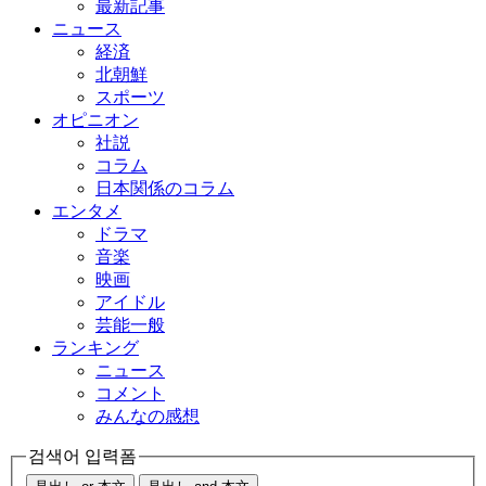
最新記事
ニュース
経済
北朝鮮
スポーツ
オピニオン
社説
コラム
日本関係のコラム
エンタメ
ドラマ
音楽
映画
アイドル
芸能一般
ランキング
ニュース
コメント
みんなの感想
검색어 입력폼