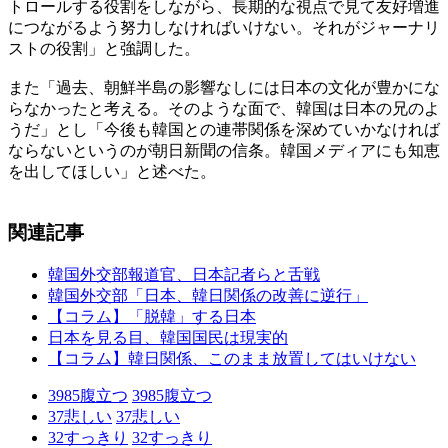
トロールする役割をしながら、長期的な視点で見て友好増進
につながるよう努力しなければいけない。それがジャーナリ
ストの役割」と強調した。
また「過去、朝鮮半島の影響なしには日本の文化が豊かにな
らなかったと考える。そのような面で、韓国は日本の兄のよ
うだ」とし「今後も韓国との連帯関係を深めていかなければ
ならないというのが朝日新聞の信条。韓国メディアにも知恵
を出してほしい」と述べた。
関連記事
韓国外交部報道官、日本記者らと舌戦
韓国外交部「日本、韓日関係の改善に逆行」
【コラム】「脱韓」する日本
日本を見る目、韓国国民は現実的
【コラム】韓日関係、このまま放置してはいけない
3985
腹立つ
3985
腹立つ
37
悲しい
37
悲しい
32
すっきり
32
すっきり