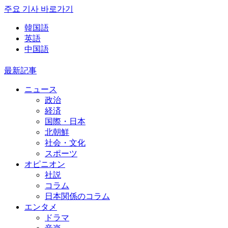
주요 기사 바로가기
韓国語
英語
中国語
最新記事
ニュース
政治
経済
国際・日本
北朝鮮
社会・文化
スポーツ
オピニオン
社説
コラム
日本関係のコラム
エンタメ
ドラマ