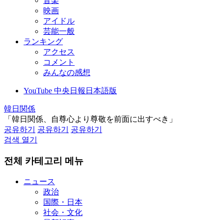
音楽
映画
アイドル
芸能一般
ランキング
アクセス
コメント
みんなの感想
YouTube 中央日報日本語版
韓日関係
「韓日関係、自尊心より尊敬を前面に出すべき」
공유하기
공유하기
공유하기
검색 열기
전체 카테고리 메뉴
ニュース
政治
国際・日本
社会・文化