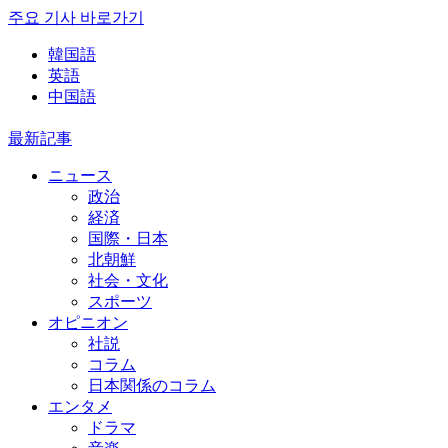
주요 기사 바로가기
韓国語
英語
中国語
最新記事
ニュース
政治
経済
国際・日本
北朝鮮
社会・文化
スポーツ
オピニオン
社説
コラム
日本関係のコラム
エンタメ
ドラマ