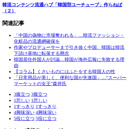
韓流コンテンツ流通ハブ「韓国型ユーチューブ」作らねば
（２）
関連記事
「中国の偽物に市場奪われる」…韓流ファッション・
化粧品の流通網確保を
作家やプロデューサーまで引き抜く中国、韓国は韓流
下請け基地に転落する懸念
韓国居住外国人が討論…韓国が海外広報に失敗する理
由
【コラム】くさいものにはふたをする韓国人の性
「日常用品が美しく、便利な国が先進国」…“スーパー
マーケットの女王”森井氏
3
腹立つ
3
腹立つ
1
悲しい
1
悲しい
1
すっきり
1
すっきり
4
興味深い
4
興味深い
5
役に立つ
5
役に立つ