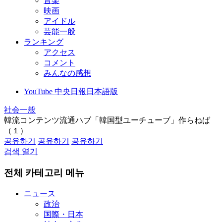
音楽
映画
アイドル
芸能一般
ランキング
アクセス
コメント
みんなの感想
YouTube 中央日報日本語版
社会一般
韓流コンテンツ流通ハブ「韓国型ユーチューブ」作らねば
（１）
공유하기
공유하기
공유하기
검색 열기
전체 카테고리 메뉴
ニュース
政治
国際・日本