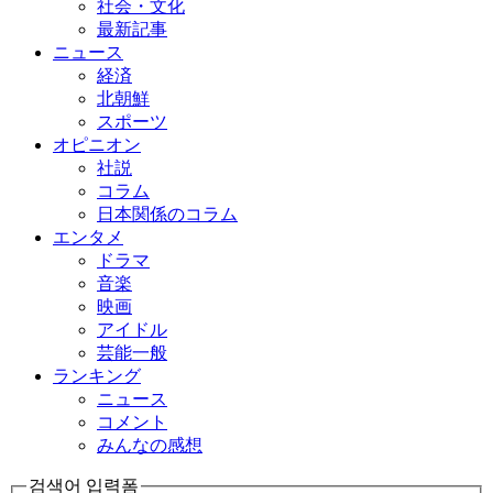
社会・文化
最新記事
ニュース
経済
北朝鮮
スポーツ
オピニオン
社説
コラム
日本関係のコラム
エンタメ
ドラマ
音楽
映画
アイドル
芸能一般
ランキング
ニュース
コメント
みんなの感想
검색어 입력폼