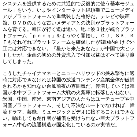
システムを提供するために共通的で反復的に使う基本モジュ
ール」をいう。いまやインターネット絶頂期でニューメディ
アがプラットフォームで重武装した格好だ。テレビや映画
館、ＤＶＤのような古いメディアとの決別がプラットフォー
ムを育てる。韓国が行く道は遠い。地上波３社が統合プラッ
トフォーム「ｐｏｏｑ」をようやく開始し、ＣＪ、ＳＫ、Ｋ
Ｔもそれぞれプラットフォームを確保したが韓国内向けで外
圧には対応できない。『星から来たあなた』が中国で大ヒッ
トしたが、企画の初めの外資流入で付加収益はすべて譲り渡
してしまった。
こうしたチャイナマネーとニューハリウッドの挟み撃ちに適
時に対応できなければ韓国の放送コンテンツ産業全体が破損
されるかも知れない台風前夜の雰囲気だ。停滞していては韓
国が米中プラットフォーム大戦の火薬庫に転落しかねない。
米国、中国、南米、東南アジアの人たちはユーチューブや中
国産プラットフォーム、そして不法なルートでなければ、韓
流ドラマ、芸能、ミュージックビデオに接することはできな
い。輸出しても創作者が補償を受けられない巨大プラットフ
ォーム中心の流通構造が固定化しているのが実情だ。