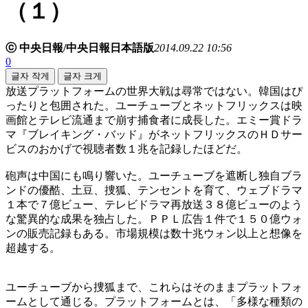
（１）
ⓒ 中央日報/中央日報日本語版
2014.09.22 10:56
0
글자 작게
글자 크게
放送プラットフォームの世界大戦は尋常ではない。韓国はぴ
ったりと包囲された。ユーチューブとネットフリックスは映
画館とテレビ流通まで崩す捕食者に成長した。エミー賞ドラ
マ『ブレイキング・バッド』がネットフリックスのＨＤサー
ビスのおかげで視聴者数１兆を記録したほどだ。
砲声は中国にも鳴り響いた。ユーチューブを遮断し独自ブラ
ンドの優酷、土豆、捜狐、テンセントを育て、ウェブドラマ
１本で７億ビュー、テレビドラマ再放送３８億ビューのよう
な驚異的な成果を独占した。ＰＰＬ広告１件で１５０億ウォ
ンの販売記録もある。市場規模は数十兆ウォン以上と想像を
超越する。
ユーチューブから捜狐まで、これらはそのままプラットフォ
ームとして通じる。プラットフォームとは、「多様な種類の