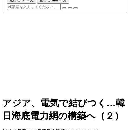
見出し or 本文
見出し and 本文
アジア、電気で結びつく…韓
日海底電力網の構築へ（２）