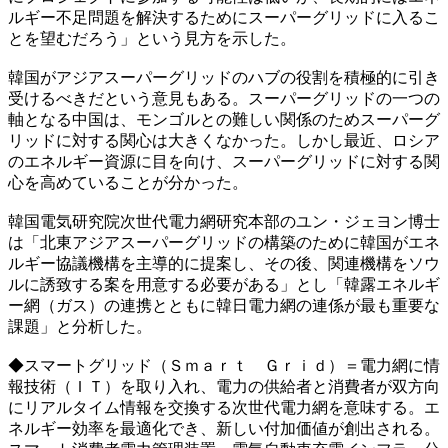
ルギー不足問題を解決するためにスーパーグリッドに入るこ
とを望むだろう」という見方を示した。
韓国がアジアスーパーグリッドのハブの役割を積極的に引き
受けるべきだという意見もある。スーパーグリッドの一つの
軸となる中国は、モンゴルとの難しい関係のためスーパーグ
リッドに対する関心は大きくなかった。しかし最近、ロシア
のエネルギー資源に目を向け、スーパーグリッドに対する関
心を高めていることが分かった。
韓国電気研究院次世代電力網研究本部のユン・ジェヨン博士
は「北東アジアスーパーグリッドの構築のために韓国がエネ
ルギー協議機構を主導的に提案し、その後、関連機構をソウ
ルに誘致する案を用意する必要がある」とし「韓露エネルギ
ー網（ガス）の連携とともに韓日電力網の連係が最も重要な
課題」と分析した。
◆スマートグリッド（Ｓｍａｒｔ Ｇｒｉｄ）＝電力網に情
報技術（ＩＴ）を取り入れ、電力の供給者と消費者が双方向
にリアルタイム情報を交換する次世代電力網を意味する。エ
ネルギー効率を最適化でき、新しい付加価値が創出される。