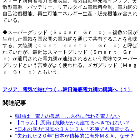
スマート消費者電力管理装置、電気自動車充電インフラ、分
散型電源・バッテリー、リアルタイム電気料金制、電力網の
自己治癒機能、再生可能エネルギー生産・販売機能が含まれ
ている。
◆スーパーグリッド（Ｓｕｐｅｒ Ｇｒｉｄ）＝複数の国が
生産した電気を国家間の電力網を通じて共有することを意味
する。大陸網（Ｃｏｎｔｉｎｅｎｔａｌ Ｇｒｉｄ）と呼ば
れていたが、最近はスマートグリッド（Ｓｍａｒｔ Ｇｒｉ
ｄ）が適用された電力網が連結されるという意味でスーパー
グリッドという言葉がよく使われる。メガグリッド（Ｍｅｇ
ａ Ｇｒｉｄ）ともいう。
アジア、電気で結びつく…韓日海底電力網の構築へ（１）
関連記事
韓国は「電力の孤島」…原発に代わる電力ない
【コラム】原発は危険だから建てるべきではない？
“日本の底力”国民の３人に２人「不便でも節電する」
“失われた２０年”日本が積極的に海外Ｍ＆Ａ、なぜ？