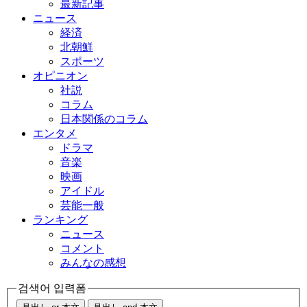
最新記事
ニュース
経済
北朝鮮
スポーツ
オピニオン
社説
コラム
日本関係のコラム
エンタメ
ドラマ
音楽
映画
アイドル
芸能一般
ランキング
ニュース
コメント
みんなの感想
검색어 입력폼