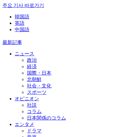
주요 기사 바로가기
韓国語
英語
中国語
最新記事
ニュース
政治
経済
国際・日本
北朝鮮
社会・文化
スポーツ
オピニオン
社説
コラム
日本関係のコラム
エンタメ
ドラマ