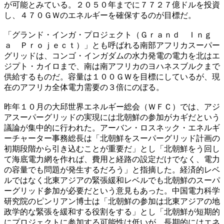
が可能とみている。２０５０年までに７７２７億ドルを投資
し、４７０ＧＷのエネルギーを確保するのが目標だ。
「グランド・インガ・プロジェクト（Ｇｒａｎｄ Ｉｎｇ
ａ Ｐｒｏｊｅｃｔ）」とも呼ばれる南部アフリカスーパー
グリッドは、コンゴ・インガダムの水力発電の電力を北はエ
ジプト・カイロまで、南は南アフリカのヨハネスブルクまで
供給するものだ。容量は１００ＧＷを目標にしているが、現
在のアフリカ全体電力需要の３倍にのぼる。
昨年１０月の大邱世界エネルギー総会（ＷＦＣ）では、アジ
アスーパーグリッドの実現には北朝鮮の参加がカギだという
議論が集中的に行われた。アーバン・ロスネック・エネルギ
ーチャーター事務総長は「北朝鮮をスーパーグリッド計画の
初期段階から引き込むことが重要だ」とし「北朝鮮をう回し
て海底電力網を作れば、費用と経路の設定だけでなく、電力
の容量でも問題が発生するだろう」と指摘した。経済的レベ
ルではなく北東アジアの緊張緩和レベルでも北朝鮮のスーパ
ーグリッド参加が必要だという意見もあった。中国電力科学
研究院のピンリアン博士は「北朝鮮の参加は北東アジアの地
政学的な緊張を緩和する役割をする」とし「北朝鮮が短期的
にプロジェクトに参加する可能性は低いが、長期的にはエネ