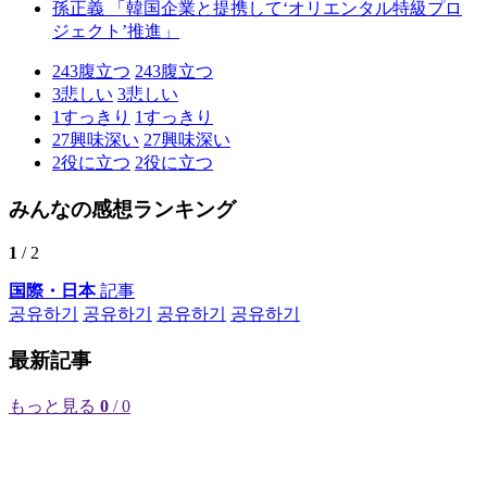
孫正義 「韓国企業と提携して‘オリエンタル特級プロ
ジェクト’推進」
243
腹立つ
243
腹立つ
3
悲しい
3
悲しい
1
すっきり
1
すっきり
27
興味深い
27
興味深い
2
役に立つ
2
役に立つ
みんなの感想ランキング
1
/ 2
国際・日本
記事
공유하기
공유하기
공유하기
공유하기
最新記事
もっと見る
0
/ 0