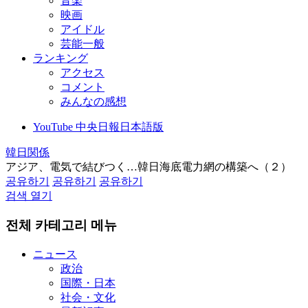
音楽
映画
アイドル
芸能一般
ランキング
アクセス
コメント
みんなの感想
YouTube 中央日報日本語版
韓日関係
アジア、電気で結びつく…韓日海底電力網の構築へ（２）
공유하기
공유하기
공유하기
검색 열기
전체 카테고리 메뉴
ニュース
政治
国際・日本
社会・文化