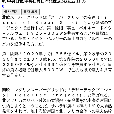
ⓒ 中央日報/中央日報日本語版
2014.08.22 11:06
0
글자 작게
글자 크게
北欧スーパーグリッドは「スーパーグリッドの友達（Ｆｒｉ
ｅｎｄｓ ｏｆ Ｓｕｐｅｒ Ｇｒｉｄ）」という愛称のプ
ロジェクトで進行中だ。第１段階（英国－ベルギー－ドイツ
－ノルウェー）で２５－３０ＧＷを共有することを目標にし
ている。英国・ドイツ・ベルギーの海上風力とノルウェーの
水力を連係する方式だ。
第１段階の２０２０年までに３８８億ドル、第２段階の２０
３０年までに１３４３億ドル、第３段階の２０５０年までに
３２６０億ドルなど計４９９１億ドルを投資する計画だ。最
終の第３段階では最大５００ＧＷまでこの地域で電力を共有
する予定だ。
南欧－マグリブスーパーグリッドは「デザーテックプロジェ
クト（Ｄｅｓｅｒｔｅｃ Ｐｒｏｊｅｃｔ）」と呼ばれる。
北アフリカのサハラ砂漠の太陽熱・光発電を地中海沿岸国に
供給しようということだ。サハラ砂漠の面積の１％で太陽熱
発電をすれば、地中海沿岸国と北アフリカ全体への電力供給