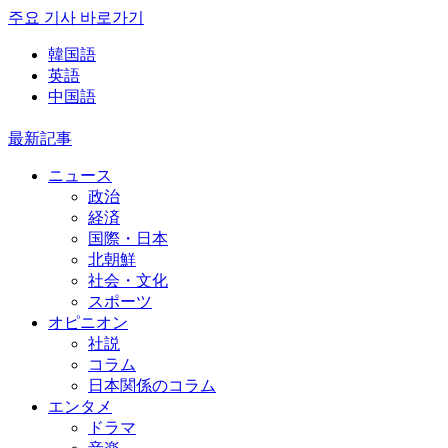
주요 기사 바로가기
韓国語
英語
中国語
最新記事
ニュース
政治
経済
国際・日本
北朝鮮
社会・文化
スポーツ
オピニオン
社説
コラム
日本関係のコラム
エンタメ
ドラマ