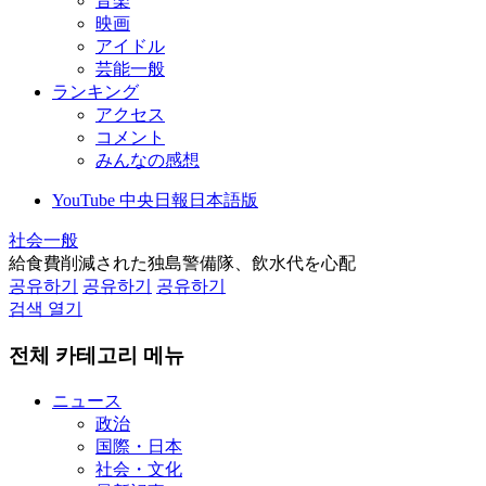
音楽
映画
アイドル
芸能一般
ランキング
アクセス
コメント
みんなの感想
YouTube 中央日報日本語版
社会一般
給食費削減された独島警備隊、飲水代を心配
공유하기
공유하기
공유하기
검색 열기
전체 카테고리 메뉴
ニュース
政治
国際・日本
社会・文化