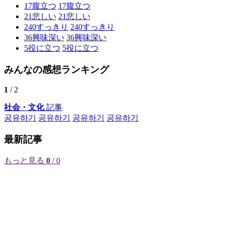
17
腹立つ
17
腹立つ
21
悲しい
21
悲しい
240
すっきり
240
すっきり
36
興味深い
36
興味深い
5
役に立つ
5
役に立つ
みんなの感想ランキング
1
/ 2
社会・文化
記事
공유하기
공유하기
공유하기
공유하기
最新記事
もっと見る
0
/ 0