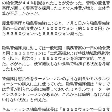
の給食費が４４％削減されたことが分かった。管轄の慶北警
察庁が新しく警察官を採用したことで人件費が増え、全体予
算が不足したからだ。
慶北警察庁と独島警備隊によると、７月１日から独島警備隊
員の一日の給食費が１万５０００ウォン（約１５００円）か
ら８３５０ウォンへと６６５０ウォン減った。
独島警備隊員に対しては一般戦闘・義務警察の一日の給食費
と同じ８３５０ウォンに「士気高揚および特殊地域勤務慰労
金（以下、慰労金）」６６５０ウォンを追加で支給してき
た。水が不足し、便宜施設もない孤島で勤務する状況を考慮
したものだ。
警備隊は慰労金をラーメン・パンのような副食やミネラルウ
ォーターの購入に主に使っていた。独島警備隊側は「今まで
は予算が削られる前に備蓄しておいたミネラルウォーターや
インスタントラーメンがあるが、これからは節約しなければ
いけない状況」と伝えた。
キム・ヒョンス独島警備隊長は「８３５０ウォンで一日３食