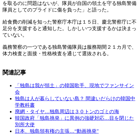
を取るのに問題はないが、隊員が自国の領土を守る独島警備
隊員としてのプライドに傷を負った」と語った。
給食費の削減を知った警察庁本庁は１５日、慶北警察庁に不
足分を支援すると通知した。しかしいつ支援するかは決まっ
ていない。
義務警察の一つである独島警備隊員は服務期間２１カ月で、
体力検査と面接・性格検査を通じて選抜される。
関連記事
「独島は我が領土」の韓国歌手、現地でファンサイン
会
独島は人が暮らしていない島？ 間違いだらけの韓国中
学教科書
廃網・タイヤ…独島周辺は３０トンのゴミの海
韓国政府「独島挑発」に異例の強硬対応…目を閉じた
別所大使
日本、独島領有権の主張…“動画挑発”