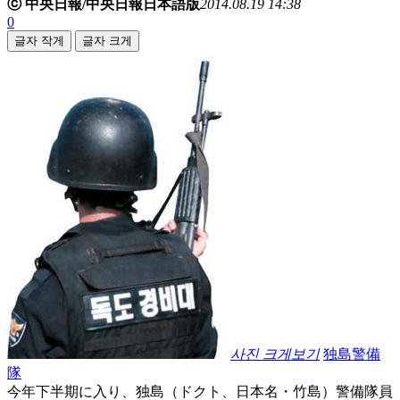
ⓒ 中央日報/中央日報日本語版
2014.08.19 14:38
0
글자 작게
글자 크게
사진 크게보기
独島警備
隊
今年下半期に入り、独島（ドクト、日本名・竹島）警備隊員