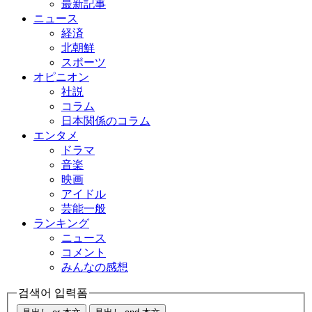
最新記事
ニュース
経済
北朝鮮
スポーツ
オピニオン
社説
コラム
日本関係のコラム
エンタメ
ドラマ
音楽
映画
アイドル
芸能一般
ランキング
ニュース
コメント
みんなの感想
검색어 입력폼