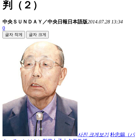
判（２）
中央ＳＵＮＤＡＹ／中央日報日本語版
2014.07.28 13:34
0
글자 작게
글자 크게
사진 크게보기
朴忠錫（パ