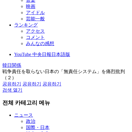
音楽
映画
アイドル
芸能一般
ランキング
アクセス
コメント
みんなの感想
YouTube 中央日報日本語版
韓日関係
戦争責任を取らない日本の「無責任システム」を痛烈批判
（２）
공유하기
공유하기
공유하기
검색 열기
전체 카테고리 메뉴
ニュース
政治
国際・日本