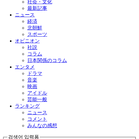
社会・文化
最新記事
ニュース
経済
北朝鮮
スポーツ
オピニオン
社説
コラム
日本関係のコラム
エンタメ
ドラマ
音楽
映画
アイドル
芸能一般
ランキング
ニュース
コメント
みんなの感想
검색어 입력폼