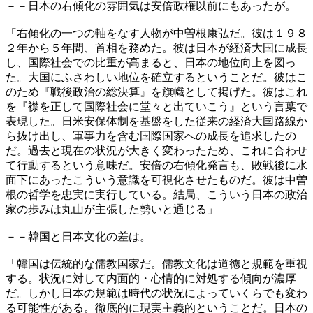
－－日本の右傾化の雰囲気は安倍政権以前にもあったが。
「右傾化の一つの軸をなす人物が中曽根康弘だ。彼は１９８
２年から５年間、首相を務めた。彼は日本が経済大国に成長
し、国際社会での比重が高まると、日本の地位向上を図っ
た。大国にふさわしい地位を確立するということだ。彼はこ
のため『戦後政治の総決算』を旗幟として掲げた。彼はこれ
を『襟を正して国際社会に堂々と出ていこう』という言葉で
表現した。日米安保体制を基盤をした従来の経済大国路線か
ら抜け出し、軍事力を含む国際国家への成長を追求したの
だ。過去と現在の状況が大きく変わったため、これに合わせ
て行動するという意味だ。安倍の右傾化発言も、敗戦後に水
面下にあったこういう意識を可視化させたものだ。彼は中曽
根の哲学を忠実に実行している。結局、こういう日本の政治
家の歩みは丸山が主張した勢いと通じる」
－－韓国と日本文化の差は。
「韓国は伝統的な儒教国家だ。儒教文化は道徳と規範を重視
する。状況に対して内面的・心情的に対処する傾向が濃厚
だ。しかし日本の規範は時代の状況によっていくらでも変わ
る可能性がある。徹底的に現実主義的ということだ。日本の