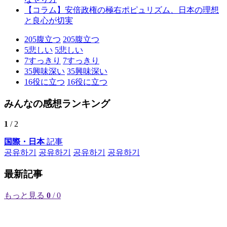
【コラム】安倍政権の極右ポピュリズム、日本の理想
と良心が切実
205
腹立つ
205
腹立つ
5
悲しい
5
悲しい
7
すっきり
7
すっきり
35
興味深い
35
興味深い
16
役に立つ
16
役に立つ
みんなの感想ランキング
1
/ 2
国際・日本
記事
공유하기
공유하기
공유하기
공유하기
最新記事
もっと見る
0
/ 0