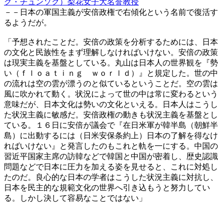
ク・チュンソク）梨花女子大名誉教授
－－日本の軍国主義が安倍政権で右傾化という名前で復活す
るようだが。
「予想されたことだ。安倍の政策を分析するためには、日本
の文化と民族性をまず理解しなければいけない。安倍の政策
は現実主義を基盤としている。丸山は日本人の世界観を『勢
い（ｆｌｏａｔｉｎｇ ｗｏｒｌｄ）』と規定した。世の中
の流れは空の雲が漂うのと似ているということだ。空の雲は
風に吹かれて動く。状況によって世の中は常に変わるという
意味だが、日本文化は勢いの文化といえる。日本人はこうし
た状況主義に敏感だ。安倍政権の動きも状況主義を基盤とし
ている。１６日に安倍が議会で『在日米軍が韓半島（朝鮮半
島）に出動するには（日米安保条約上）日本の了解を得なけ
ればいけない』と発言したのもこれと軌を一にする。中国の
習近平国家主席の訪韓などで韓国と中国が密着し、歴史認識
問題などで日本に圧力を加える姿を見せると、これに対処し
たのだ。良心的な日本の学者はこうした状況主義に対抗し、
日本を民主的な規範文化の世界へ引き込もうと努力してい
る。しかし決して容易なことではない」