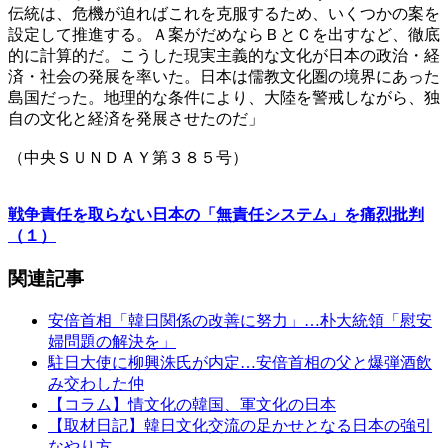
伝統は、危機が迫ればこれを克服するため、いくつかの案を
設定して推進する。Ａ案がだめならＢとＣを出すなど、徹底
的に計算的だ。こうした現実主義的な文化が日本の政治・経
済・社会の発展を率いた。日本は儒教文化圏の境界にあった
島国だった。地理的な条件により、大陸を警戒しながら、独
自の文化と経済を発展させたのだ」
（中央ＳＵＮＤＡＹ第３８５号）
戦争責任を取らない日本の「無責任システム」を痛烈批判
（１）
関連記事
安倍首相「韓日関係の改善に努力」…朴大統領「慰安
婦問題の解決を」
駐日大使に柳興洙氏が内定…安倍首相の父と爆弾酒飲
み交わした仲
【コラム】情文化の韓国、軍文化の日本
【取材日記】韓日文化交流の足かせとなる日本の強引
なやり方