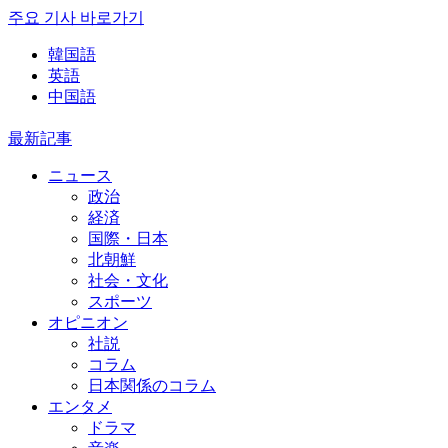
주요 기사 바로가기
韓国語
英語
中国語
最新記事
ニュース
政治
経済
国際・日本
北朝鮮
社会・文化
スポーツ
オピニオン
社説
コラム
日本関係のコラム
エンタメ
ドラマ