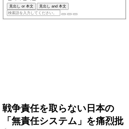
見出し or 本文
見出し and 本文
戦争責任を取らない日本の
「無責任システム」を痛烈批