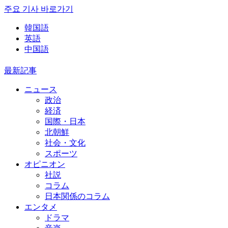
주요 기사 바로가기
韓国語
英語
中国語
最新記事
ニュース
政治
経済
国際・日本
北朝鮮
社会・文化
スポーツ
オピニオン
社説
コラム
日本関係のコラム
エンタメ
ドラマ