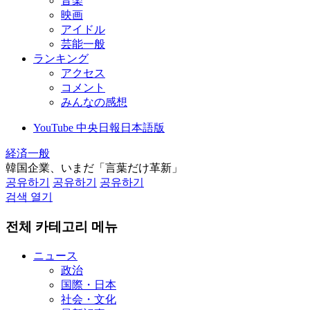
音楽
映画
アイドル
芸能一般
ランキング
アクセス
コメント
みんなの感想
YouTube 中央日報日本語版
経済一般
韓国企業、いまだ「言葉だけ革新」
공유하기
공유하기
공유하기
검색 열기
전체 카테고리 메뉴
ニュース
政治
国際・日本
社会・文化