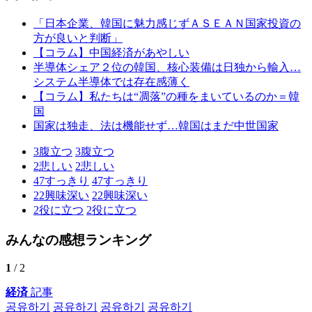
「日本企業、韓国に魅力感じずＡＳＥＡＮ国家投資の
方が良いと判断」
【コラム】中国経済があやしい
半導体シェア２位の韓国、核心装備は日独から輸入…
システム半導体では存在感薄く
【コラム】私たちは“凋落”の種をまいているのか＝韓
国
国家は独走、法は機能せず…韓国はまだ中世国家
3
腹立つ
3
腹立つ
2
悲しい
2
悲しい
47
すっきり
47
すっきり
22
興味深い
22
興味深い
2
役に立つ
2
役に立つ
みんなの感想ランキング
1
/ 2
経済
記事
공유하기
공유하기
공유하기
공유하기