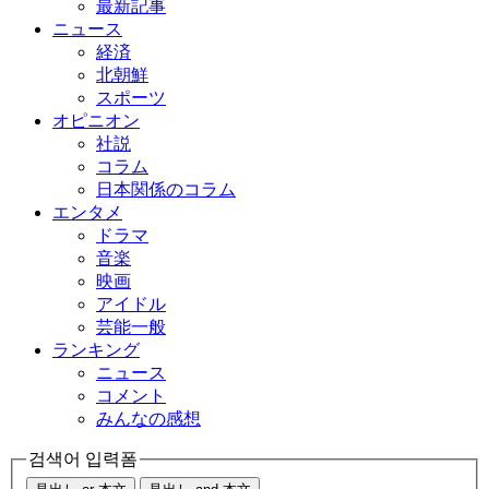
最新記事
ニュース
経済
北朝鮮
スポーツ
オピニオン
社説
コラム
日本関係のコラム
エンタメ
ドラマ
音楽
映画
アイドル
芸能一般
ランキング
ニュース
コメント
みんなの感想
검색어 입력폼