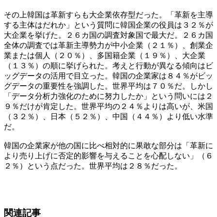
その上韓国は革新すらも大企業依存型だった。「革新を主導
する主体はだれか」という質問に韓国企業の役員は３２％が
大企業を挙げた。２６カ国の調査対象国で最大だ。２６カ国
全体の調査では革新主導勢力が中小企業（２１％）、創業企
業または個人（２０％）、多国籍企業（１９％）、大企業
（１３％）の順に挙げられた。考えと行動が異なる傾向はビ
ッグデータの活用で目立った。韓国の企業家は８４％がビッ
グデータの重要性を強調した。世界平均は７０％だ。しかし
「データ分析力強化のために努力したか」という問いには２
９％だけが肯定した。世界平均の２４％よりは高いが、米国
（３２％）、日本（５２％）、中国（４４％）より低い水準
だ。
韓国の企業家が他の国に比べ相対的に果敢な部分は「革新に
より売り上げに否定的影響を与えることを心配しない」（６
２％）という点だった。世界平均は２８％だった。
関連記事