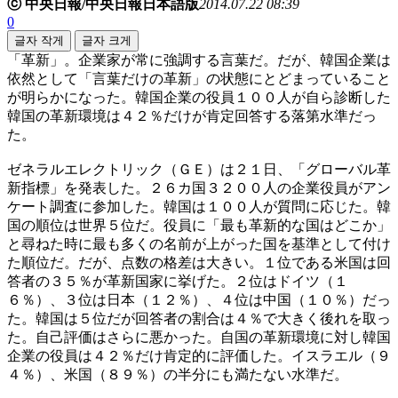
ⓒ 中央日報/中央日報日本語版
2014.07.22 08:39
0
글자 작게
글자 크게
「革新」。企業家が常に強調する言葉だ。だが、韓国企業は
依然として「言葉だけの革新」の状態にとどまっていること
が明らかになった。韓国企業の役員１００人が自ら診断した
韓国の革新環境は４２％だけが肯定回答する落第水準だっ
た。
ゼネラルエレクトリック（ＧＥ）は２１日、「グローバル革
新指標」を発表した。２６カ国３２００人の企業役員がアン
ケート調査に参加した。韓国は１００人が質問に応じた。韓
国の順位は世界５位だ。役員に「最も革新的な国はどこか」
と尋ねた時に最も多くの名前が上がった国を基準として付け
た順位だ。だが、点数の格差は大きい。１位である米国は回
答者の３５％が革新国家に挙げた。２位はドイツ（１
６％）、３位は日本（１２％）、４位は中国（１０％）だっ
た。韓国は５位だが回答者の割合は４％で大きく後れを取っ
た。自己評価はさらに悪かった。自国の革新環境に対し韓国
企業の役員は４２％だけ肯定的に評価した。イスラエル（９
４％）、米国（８９％）の半分にも満たない水準だ。