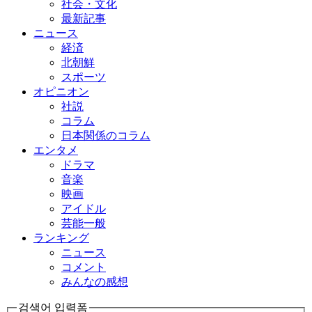
社会・文化
最新記事
ニュース
経済
北朝鮮
スポーツ
オピニオン
社説
コラム
日本関係のコラム
エンタメ
ドラマ
音楽
映画
アイドル
芸能一般
ランキング
ニュース
コメント
みんなの感想
검색어 입력폼