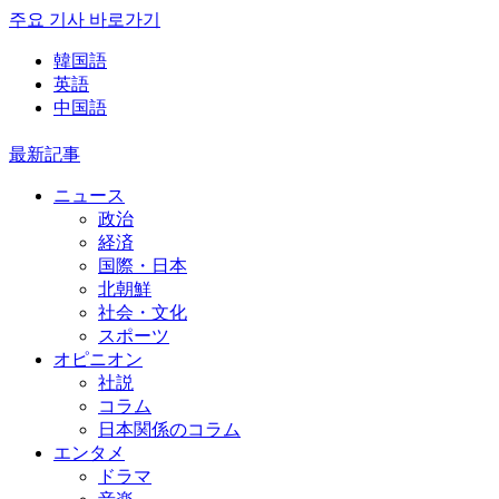
주요 기사 바로가기
韓国語
英語
中国語
最新記事
ニュース
政治
経済
国際・日本
北朝鮮
社会・文化
スポーツ
オピニオン
社説
コラム
日本関係のコラム
エンタメ
ドラマ