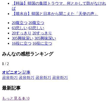
【時論】韓国の集団トラウマ、何とかして防がなけれ
ば
【噴水台】韓国と日本から聞こえた「天使の声」
20
腹立つ
20
腹立つ
63
悲しい
63
悲しい
20
すっきり
20
すっきり
305
興味深い
305
興味深い
16
役に立つ
16
役に立つ
みんなの感想ランキング
1
/ 2
オピニオン
記事
공유하기
공유하기
공유하기
공유하기
最新記事
もっと見る
0
/ 0