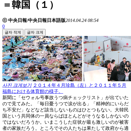
＝韓国（１）
ⓒ 中央日報/中央日報日本語版
2014.04.24 08:54
0
글자 작게
글자 크게
사진 크게보기
２０１４年４月珍島（左）と２０１１年５月
福島における体育館の様子。
新聞に「セウォル号事故うつ病チェックリスト」が出ていた
ので見てみた。「毎日憂うつで涙が出る」「精神的にいらだ
ち不安だ」などなど該当しないものはひとつもない。大韓民
国という共同体の一員ならばほとんどがそうなるしかないの
ではないだろうか。いまこうした症状が最も激しいのが被害
者の家族だろう。ところでその人たちは果たして政府から適