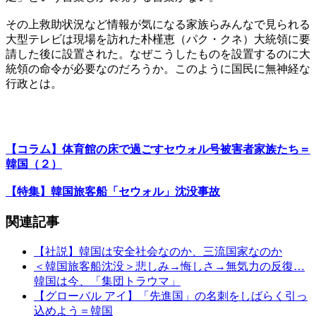
その上救助状況など情報が気になる家族らみんなで見られる
大型テレビは現場を訪れた朴槿恵（パク・クネ）大統領に要
請した後に設置された。なぜこうしたものを設置するのに大
統領の命令が必要なのだろうか。このように国民に無神経な
行政とは。
【コラム】体育館の床で過ごすセウォル号被害者家族たち＝
韓国（２）
【特集】韓国旅客船「セウォル」沈没事故
関連記事
【社説】韓国は安全社会なのか、三流国家なのか
＜韓国旅客船沈没＞悲しみ→悔しさ→無気力の反復…
韓国は今、「集団トラウマ」
【グローバル アイ】「先進国」の名刺をしばらく引っ
込めよう＝韓国