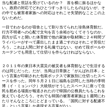
当な配慮と世話を受けているのか？ 首を横に振るほかな
い。政府の対応でどれひとつすっきりしたものはないが、そ
の中でも被害者家族への対応はそれこそ失望的なことこの上
ないためだ。
一目でわかるのが宿舎として割り当てられた珍島体育館だ。
行方不明者への心配で文句を言う余裕がなくてそうなのか、
四方が広々と開いた体育館で他の家族や取材陣に２４時間プ
ライバシーがすべて露出したまま過ごすのはそれこそ苦役だ
ろう。これは人間に対する礼儀ではない。せめて段ボールや
カーテンでも用意して仕切りを作らなければならない。
２０１１年の東日本大震災の被災者も体育館などで生活する
のは同じだった。だが、当局は日章旗と「がんばれ日本」と
いう言葉が印刷された包装ボックスで家族別に仕切ったスペ
ースを作った。同年５月２１日に福島を訪問した当時の李明
博（イ・ミョンバク）大統領がそうしたスペースに座って住
民を慰める場面が報道されたので韓国の公務員たちもこれを
覚えているだろう。それでも韓国の被害者家族は１週間にわ
たりそんなところにとどまっている。「国民に対する配慮不
足」という言葉しか表現する言葉がない。