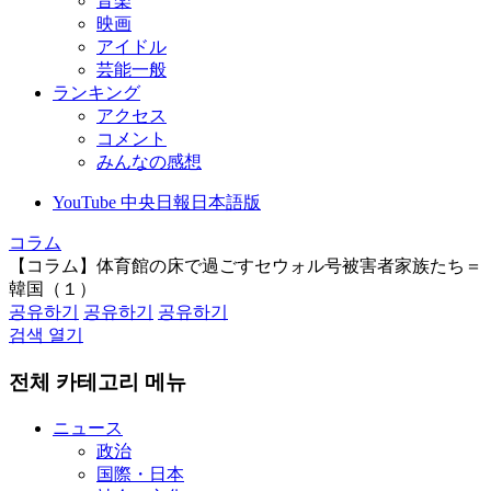
音楽
映画
アイドル
芸能一般
ランキング
アクセス
コメント
みんなの感想
YouTube 中央日報日本語版
コラム
【コラム】体育館の床で過ごすセウォル号被害者家族たち＝
韓国（１）
공유하기
공유하기
공유하기
검색 열기
전체 카테고리 메뉴
ニュース
政治
国際・日本