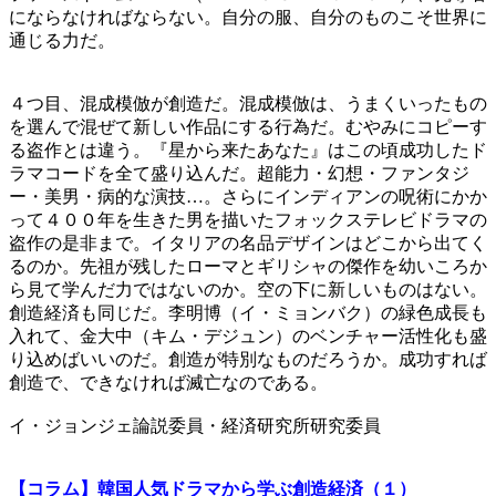
にならなければならない。自分の服、自分のものこそ世界に
通じる力だ。
４つ目、混成模倣が創造だ。混成模倣は、うまくいったもの
を選んで混ぜて新しい作品にする行為だ。むやみにコピーす
る盗作とは違う。『星から来たあなた』はこの頃成功したド
ラマコードを全て盛り込んだ。超能力・幻想・ファンタジ
ー・美男・病的な演技…。さらにインディアンの呪術にかか
って４００年を生きた男を描いたフォックステレビドラマの
盗作の是非まで。イタリアの名品デザインはどこから出てく
るのか。先祖が残したローマとギリシャの傑作を幼いころか
ら見て学んだ力ではないのか。空の下に新しいものはない。
創造経済も同じだ。李明博（イ・ミョンバク）の緑色成長も
入れて、金大中（キム・デジュン）のベンチャー活性化も盛
り込めばいいのだ。創造が特別なものだろうか。成功すれば
創造で、できなければ滅亡なのである。
イ・ジョンジェ論説委員・経済研究所研究委員
【コラム】韓国人気ドラマから学ぶ創造経済（１）