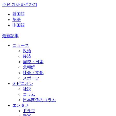
주요 기사 바로가기
韓国語
英語
中国語
最新記事
ニュース
政治
経済
国際・日本
北朝鮮
社会・文化
スポーツ
オピニオン
社説
コラム
日本関係のコラム
エンタメ
ドラマ