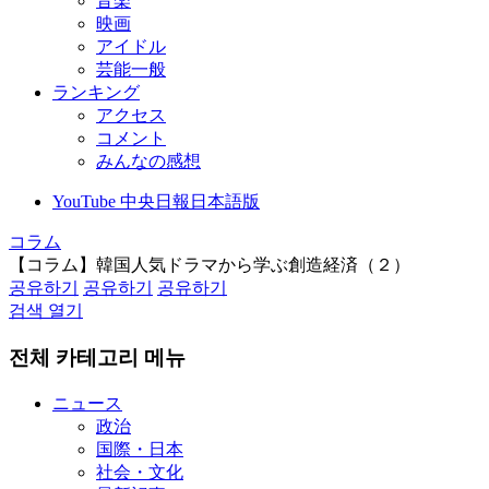
音楽
映画
アイドル
芸能一般
ランキング
アクセス
コメント
みんなの感想
YouTube 中央日報日本語版
コラム
【コラム】韓国人気ドラマから学ぶ創造経済（２）
공유하기
공유하기
공유하기
검색 열기
전체 카테고리 메뉴
ニュース
政治
国際・日本
社会・文化