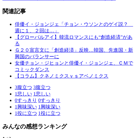
関連記事
俳優イ・ジョンジェ「チョン・ウソンとのゲイ説？
週に１、２回は…」
【グローバルアイ】韓流ロマンスにも“創造経済”があ
る
Ｇ２０宣言文に「創造経済」反映…韓国、先進国・新
興国のバランサーに
女優チョン・ジヒョンと俳優イ・ジョンジェ、ＣＭで
コミックダンス
【コラム】クネノミクスｖｓアベノミクス
3
腹立つ
3
腹立つ
1
悲しい
1
悲しい
0
すっきり
0
すっきり
1
興味深い
1
興味深い
1
役に立つ
1
役に立つ
みんなの感想ランキング