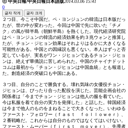
ⓒ 中央日報/中央日報日本語版
2014.03.06 15:41
0
글자 작게
글자 크게
２つ目、今こそ中国だ。ペ・ヨンジュンの韓流は日本版だっ
たが、世の中が変わった。今回は中国で先に吹いた「チメ
ク」の風が韓半島（朝鮮半島）を熱くした。現代経済研究院
はペ・ヨンジュンの韓流の経済効果を約３兆ウォンと推算し
たが、チョン・ジヒョン効果はそれよりはるかに大きくなる
可能性がある。中国との因縁説も悪くない。本人はずっと否
定しているが、実名がワン・ジヒョンであるチョン・ジヒョ
ンは、絶えず華僑説に苦しめられた。中国のチャイナドット
コムは最初から「チョン・ジヒョンは中国血統」とも報道し
た。創造経済の突破口も中国にある。
３つ目、自分のことで勝負する。壊れ気味の女優役チョン・
ジヒョンは、ぴったり合った配役を演じた。芸能企画会社の
関係者は「今までチョン・ジヒョンは他人の服を着ていた。
今は私服を着て自分の実力を発揮した」と話した。韓国経済
は今まで他人のものをまねることで大きくなった。いわゆる
ファースト・フォロワー（ｆａｓｔ ｆｏｌｌｏｗｅｒ）、
２番戦略だ。これからは自分のものではなくてはいけない。
ファースト・ムーバー（ｆｉｒｓｔ ｍｏｖｅｒ）、先導者