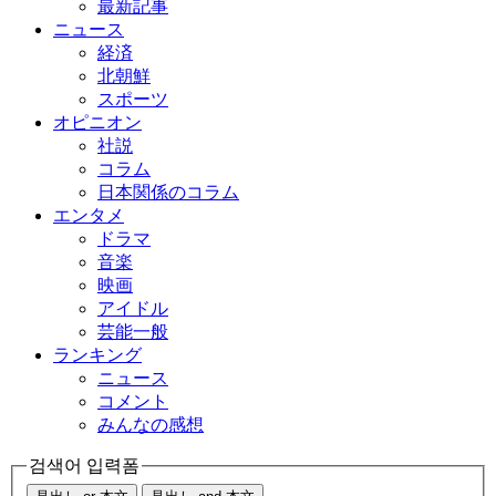
最新記事
ニュース
経済
北朝鮮
スポーツ
オピニオン
社説
コラム
日本関係のコラム
エンタメ
ドラマ
音楽
映画
アイドル
芸能一般
ランキング
ニュース
コメント
みんなの感想
검색어 입력폼