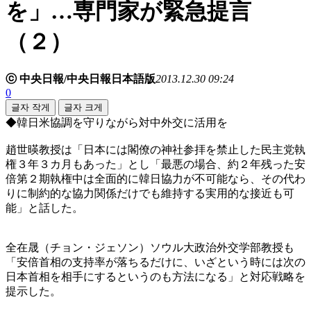
を」…専門家が緊急提言
（２）
ⓒ 中央日報/中央日報日本語版
2013.12.30 09:24
0
글자 작게
글자 크게
◆韓日米協調を守りながら対中外交に活用を
趙世暎教授は「日本には閣僚の神社参拝を禁止した民主党執
権３年３カ月もあった」とし「最悪の場合、約２年残った安
倍第２期執権中は全面的に韓日協力が不可能なら、その代わ
りに制約的な協力関係だけでも維持する実用的な接近も可
能」と話した。
全在晟（チョン・ジェソン）ソウル大政治外交学部教授も
「安倍首相の支持率が落ちるだけに、いざという時には次の
日本首相を相手にするというのも方法になる」と対応戦略を
提示した。