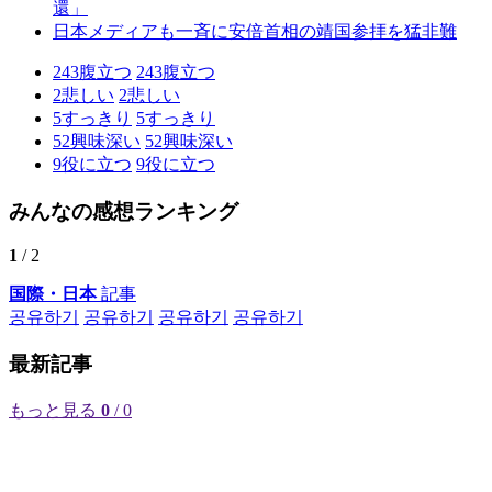
還」
日本メディアも一斉に安倍首相の靖国参拝を猛非難
243
腹立つ
243
腹立つ
2
悲しい
2
悲しい
5
すっきり
5
すっきり
52
興味深い
52
興味深い
9
役に立つ
9
役に立つ
みんなの感想ランキング
1
/ 2
国際・日本
記事
공유하기
공유하기
공유하기
공유하기
最新記事
もっと見る
0
/ 0