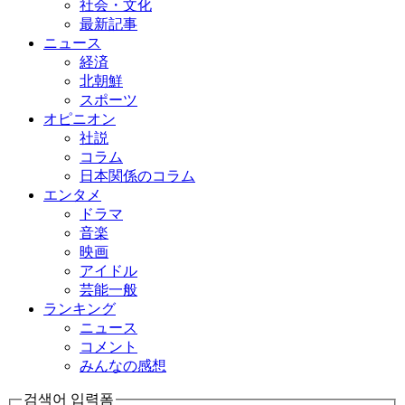
社会・文化
最新記事
ニュース
経済
北朝鮮
スポーツ
オピニオン
社説
コラム
日本関係のコラム
エンタメ
ドラマ
音楽
映画
アイドル
芸能一般
ランキング
ニュース
コメント
みんなの感想
검색어 입력폼