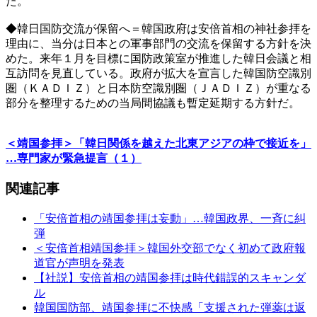
た。
◆韓日国防交流が保留へ＝韓国政府は安倍首相の神社参拝を
理由に、当分は日本との軍事部門の交流を保留する方針を決
めた。来年１月を目標に国防政策室が推進した韓日会議と相
互訪問を見直している。政府が拡大を宣言した韓国防空識別
圏（ＫＡＤＩＺ）と日本防空識別圏（ＪＡＤＩＺ）が重なる
部分を整理するための当局間協議も暫定延期する方針だ。
＜靖国参拝＞「韓日関係を越えた北東アジアの枠で接近を」
…専門家が緊急提言（１）
関連記事
「安倍首相の靖国参拝は妄動」…韓国政界、一斉に糾
弾
＜安倍首相靖国参拝＞韓国外交部でなく初めて政府報
道官が声明を発表
【社説】安倍首相の靖国参拝は時代錯誤的スキャンダ
ル
韓国国防部、靖国参拝に不快感「支援された弾薬は返