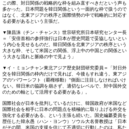
この際、対日関係の戦略的な枠を組み直すべきだという声も
多かった。日本問題を韓日関係という一面的な枠で扱うので
はなく、北東アジアの秩序と国際情勢の中で戦略的に対応す
る必要があるという主張だ。
▼陳昌洙（チン・チャンス）世宗研究所日本研究センター長
＝「安倍首相の参拝強行は日本が歴史問題で妥協しないとい
う内心を見せるものだ。韓日関係を北東アジアの秩序という
大きな枠、そして米国との関係、浮上中の中国との関係とい
う大きな流れと脈絡の中で見よう」
▼イ・ミョンチャン東北アジア歴史財団研究委員＝「対日外
交を韓日関係の枠内だけで見れば、今後もすれ違う。東アジ
アの“パワーシフト（覇権移動）”側面に注目しなければいけ
ない。韓日米の協調を崩さず、適切なレベルで、対中国外交
のための軸として活用する必要がある」。
国際社会が日本を批判しているだけに、韓国政府が米国など
国際社会を相手に日本の問題点を積極的に取り上げる外交を
強化する必要がある、という主張も続いた。国史編纂委員を
歴任した韓永愚（ハン・ヨンウ）ソウル大名誉教授は「日本
がその間、米国の支援を信じて不適切に行動したのは、私た