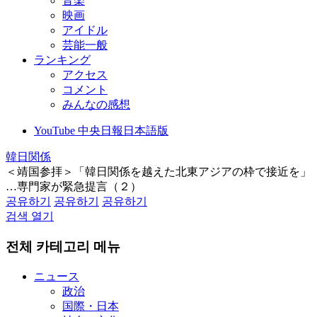
音楽
映画
アイドル
芸能一般
ランキング
アクセス
コメント
みんなの感想
YouTube 中央日報日本語版
韓日関係
＜靖国参拝＞「韓日関係を越えた北東アジアの枠で接近を」
…専門家が緊急提言（２）
공유하기
공유하기
공유하기
검색 열기
전체 카테고리 메뉴
ニュース
政治
国際・日本