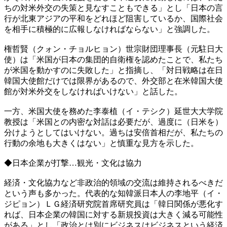
ちの対米外交の失策と見なすこともできる」とし「日本の言
行が北東アジアの平和をどれほど阻害しているか、国際社会
を相手に積極的に広報しなければならない」と強調した。
権哲賢（クォン・チョルヒョン）世宗財団理事長（元駐日大
使）は「米国が日本の集団的自衛権を認めたことで、私たち
が米国を動かすのに失敗した」と指摘し、「対日戦略は在日
韓国大使館だけでは限界があるので、外交部と在米韓国大使
館が対米外交をしなければいけない」と話した。
一方、米国大使を務めた李泰植（イ・テシク）延世大大学院
教授は「米国との内密な対話は必要だが、過度に（日米を）
分けようとしてはいけない。過ちは安倍首相だが、私たちの
行動の余地も大きくはない」と慎重な見方を示した。
◆日本企業が打撃…観光・文化は協力
経済・文化協力など非政治的領域の交流は維持されるべきだ
という声も多かった。代表的な知韓派日本人の李地平（イ・
ジピョン）ＬＧ経済研究院首席研究員は「韓日関係が悪化す
れば、日本企業の韓国に対する新規投資は大きく減る可能性
がある」とし「政治とは別にビジネスはビジネスという経済