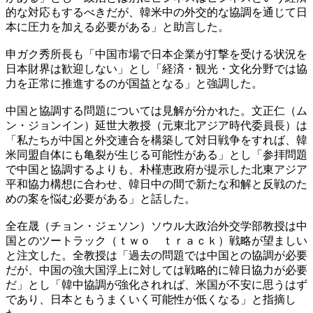
的な対応もするべきだが、韓米中の外交的な協調を通じて日
本に圧力を加える必要がある」と助言した。
申ガク秀所長も「中国市場で日本企業が打撃を受ける状況を
日本財界は歓迎しない」とし「経済・観光・文化分野では協
力を正常に推進するのが国益となる」と強調した。
中国と協調する問題については見解が分かれた。文正仁（ム
ン・ジョンイン）延世大教授（元東北アジア時代委員長）は
「私たちが中国と外交連合を構築して対日戦争をすれば、韓
米同盟自体にも亀裂が生じる可能性がある」とし「参拝問題
で中国と協調するよりも、朴槿恵政府が提示した北東アジア
平和協力構想に合わせ、韓日中の間で新たな和解と反戦のた
めの案を悩む必要がある」と話した。
全在晟（チョン・ジェソン）ソウル大政治外交学部教授は中
国とのツートラック（ｔｗｏ ｔｒａｃｋ）戦略が望ましい
と注文した。全教授は「過去の問題では中国との協調が必要
だが、中国の強大国浮上に対しては戦略的に韓日協力が必要
だ」とし「韓中協調が強化されれば、米国が不安に思うはず
であり、日本ともうまくいく可能性が低くなる」と指摘し