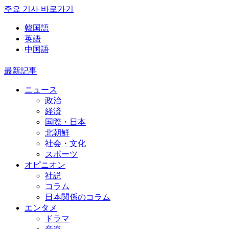
주요 기사 바로가기
韓国語
英語
中国語
最新記事
ニュース
政治
経済
国際・日本
北朝鮮
社会・文化
スポーツ
オピニオン
社説
コラム
日本関係のコラム
エンタメ
ドラマ