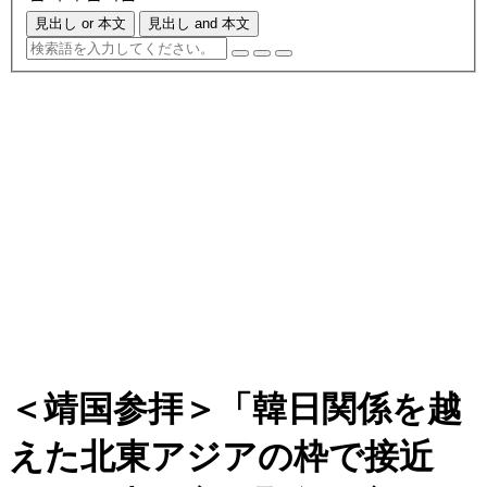
見出し or 本文
見出し and 本文
＜靖国参拝＞「韓日関係を越
えた北東アジアの枠で接近