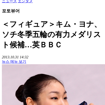
ニュース
エンタメ
포토뷰어
＜フィギュア＞キム・ヨナ、
ソチ冬季五輪の有力メダリス
ト候補…英ＢＢＣ
2013.10.31 14:32
뉴스 메뉴 보기