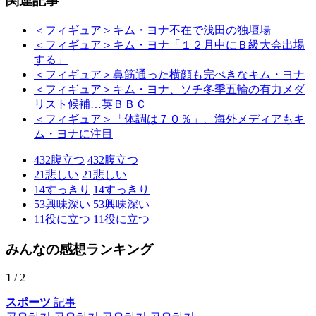
関連記事
＜フィギュア＞キム・ヨナ不在で浅田の独壇場
＜フィギュア＞キム・ヨナ「１２月中にＢ級大会出場
する」
＜フィギュア＞鼻筋通った横顔も完ぺきなキム・ヨナ
＜フィギュア＞キム・ヨナ、ソチ冬季五輪の有力メダ
リスト候補…英ＢＢＣ
＜フィギュア＞「体調は７０％」、海外メディアもキ
ム・ヨナに注目
432
腹立つ
432
腹立つ
21
悲しい
21
悲しい
14
すっきり
14
すっきり
53
興味深い
53
興味深い
11
役に立つ
11
役に立つ
みんなの感想ランキング
1
/ 2
スポーツ
記事