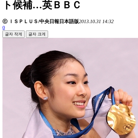
ト候補…英ＢＢＣ
ⓒ ＩＳＰＬＵＳ/中央日報日本語版
2013.10.31 14:32
0
글자 작게
글자 크게