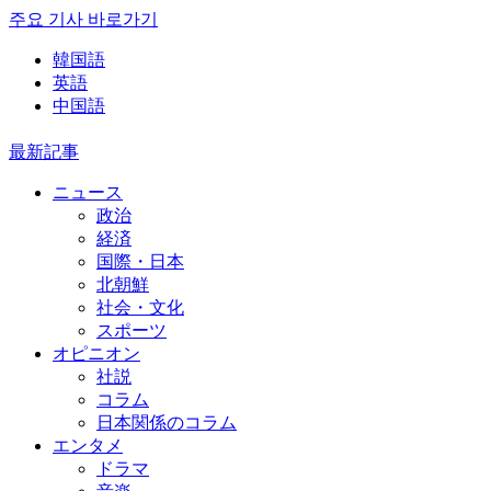
주요 기사 바로가기
韓国語
英語
中国語
最新記事
ニュース
政治
経済
国際・日本
北朝鮮
社会・文化
スポーツ
オピニオン
社説
コラム
日本関係のコラム
エンタメ
ドラマ