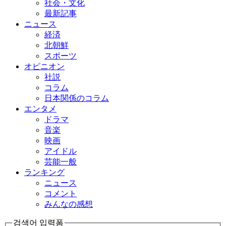
社会・文化
最新記事
ニュース
経済
北朝鮮
スポーツ
オピニオン
社説
コラム
日本関係のコラム
エンタメ
ドラマ
音楽
映画
アイドル
芸能一般
ランキング
ニュース
コメント
みんなの感想
검색어 입력폼