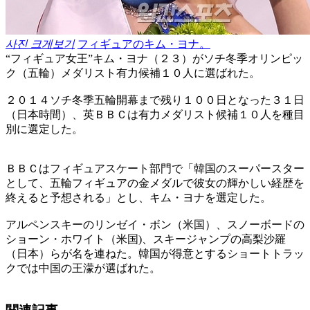
사진 크게보기
フィギュアのキム・ヨナ。
“フィギュア女王”キム・ヨナ（２３）がソチ冬季オリンピッ
ク（五輪）メダリスト有力候補１０人に選ばれた。
２０１４ソチ冬季五輪開幕まで残り１００日となった３１日
（日本時間）、英ＢＢＣは有力メダリスト候補１０人を種目
別に選定した。
ＢＢＣはフィギュアスケート部門で「韓国のスーパースター
として、五輪フィギュアの金メダルで彼女の輝かしい経歴を
終えると予想される」とし、キム・ヨナを選定した。
アルペンスキーのリンゼイ・ボン（米国）、スノーボードの
ショーン・ホワイト（米国)、スキージャンプの高梨沙羅
（日本）らが名を連ねた。韓国が得意とするショートトラッ
クでは中国の王濛が選ばれた。