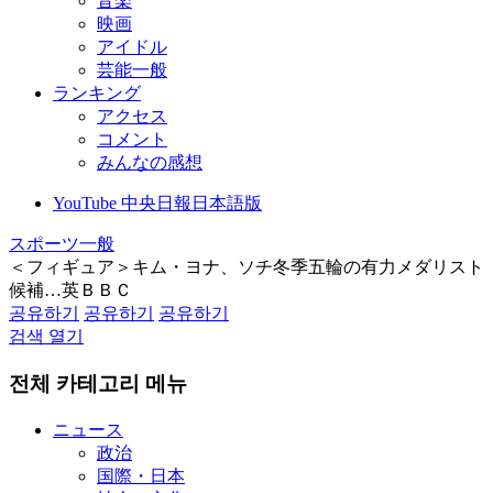
音楽
映画
アイドル
芸能一般
ランキング
アクセス
コメント
みんなの感想
YouTube 中央日報日本語版
スポーツ一般
＜フィギュア＞キム・ヨナ、ソチ冬季五輪の有力メダリスト
候補…英ＢＢＣ
공유하기
공유하기
공유하기
검색 열기
전체 카테고리 메뉴
ニュース
政治
国際・日本