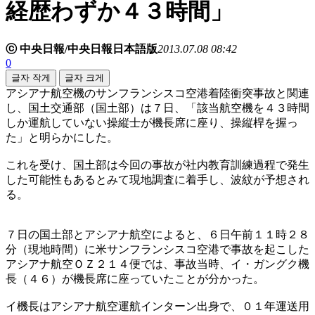
経歴わずか４３時間」
ⓒ 中央日報/中央日報日本語版
2013.07.08 08:42
0
글자 작게
글자 크게
アシアナ航空機のサンフランシスコ空港着陸衝突事故と関連
し、国土交通部（国土部）は７日、「該当航空機を４３時間
しか運航していない操縦士が機長席に座り、操縦桿を握っ
た」と明らかにした。
これを受け、国土部は今回の事故が社内教育訓練過程で発生
した可能性もあるとみて現地調査に着手し、波紋が予想され
る。
７日の国土部とアシアナ航空によると、６日午前１１時２８
分（現地時間）に米サンフランシスコ空港で事故を起こした
アシアナ航空ＯＺ２１４便では、事故当時、イ・ガングク機
長（４６）が機長席に座っていたことが分かった。
イ機長はアシアナ航空運航インターン出身で、０１年運送用