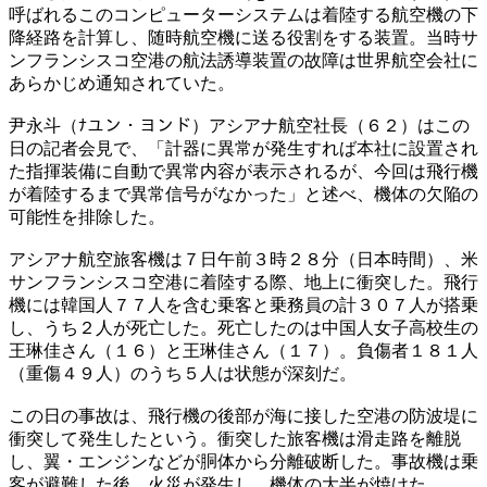
呼ばれるこのコンピューターシステムは着陸する航空機の下
降経路を計算し、随時航空機に送る役割をする装置。当時サ
ンフランシスコ空港の航法誘導装置の故障は世界航空会社に
あらかじめ通知されていた。
尹永斗（ﾅユン・ヨンド）アシアナ航空社長（６２）はこの
日の記者会見で、「計器に異常が発生すれば本社に設置され
た指揮装備に自動で異常内容が表示されるが、今回は飛行機
が着陸するまで異常信号がなかった」と述べ、機体の欠陥の
可能性を排除した。
アシアナ航空旅客機は７日午前３時２８分（日本時間）、米
サンフランシスコ空港に着陸する際、地上に衝突した。飛行
機には韓国人７７人を含む乗客と乗務員の計３０７人が搭乗
し、うち２人が死亡した。死亡したのは中国人女子高校生の
王琳佳さん（１６）と王琳佳さん（１７）。負傷者１８１人
（重傷４９人）のうち５人は状態が深刻だ。
この日の事故は、飛行機の後部が海に接した空港の防波堤に
衝突して発生したという。衝突した旅客機は滑走路を離脱
し、翼・エンジンなどが胴体から分離破断した。事故機は乗
客が避難した後、火災が発生し、機体の大半が焼けた。