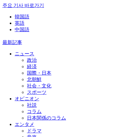
주요 기사 바로가기
韓国語
英語
中国語
最新記事
ニュース
政治
経済
国際・日本
北朝鮮
社会・文化
スポーツ
オピニオン
社説
コラム
日本関係のコラム
エンタメ
ドラマ