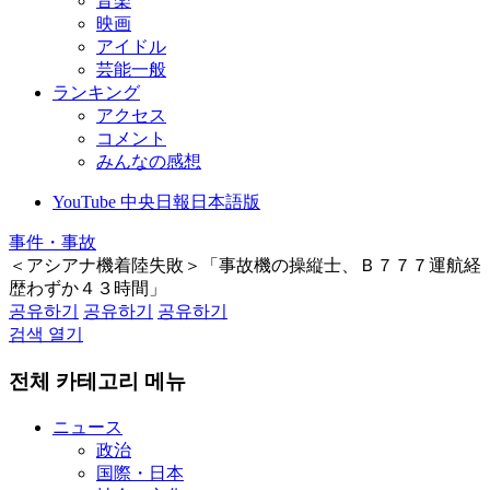
音楽
映画
アイドル
芸能一般
ランキング
アクセス
コメント
みんなの感想
YouTube 中央日報日本語版
事件・事故
＜アシアナ機着陸失敗＞「事故機の操縦士、Ｂ７７７運航経
歴わずか４３時間」
공유하기
공유하기
공유하기
검색 열기
전체 카테고리 메뉴
ニュース
政治
国際・日本