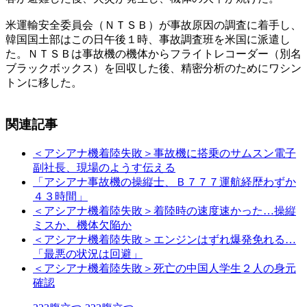
米運輸安全委員会（ＮＴＳＢ）が事故原因の調査に着手し、
韓国国土部はこの日午後１時、事故調査班を米国に派遣し
た。ＮＴＳＢは事故機の機体からフライトレコーダー（別名
ブラックボックス）を回収した後、精密分析のためにワシン
トンに移した。
関連記事
＜アシアナ機着陸失敗＞事故機に搭乗のサムスン電子
副社長、現場のようす伝える
「アシアナ事故機の操縦士、Ｂ７７７運航経歴わずか
４３時間」
＜アシアナ機着陸失敗＞着陸時の速度速かった…操縦
ミスか、機体欠陥か
＜アシアナ機着陸失敗＞エンジンはずれ爆発免れる…
「最悪の状況は回避」
＜アシアナ機着陸失敗＞死亡の中国人学生２人の身元
確認