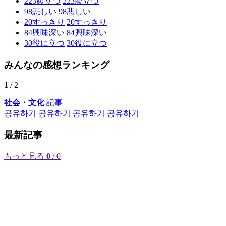
223
腹立つ
223
腹立つ
98
悲しい
98
悲しい
20
すっきり
20
すっきり
84
興味深い
84
興味深い
30
役に立つ
30
役に立つ
みんなの感想ランキング
1
/ 2
社会・文化
記事
공유하기
공유하기
공유하기
공유하기
最新記事
もっと見る
0
/ 0