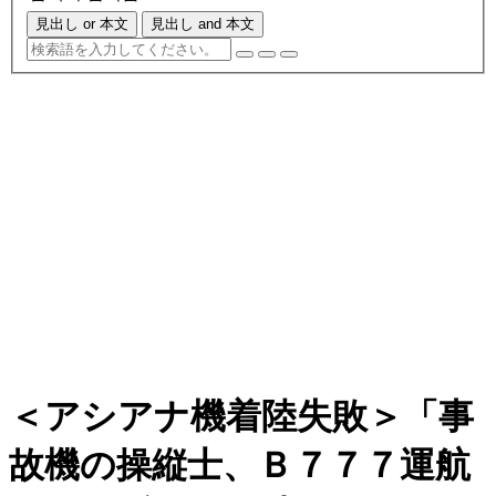
見出し or 本文
見出し and 本文
＜アシアナ機着陸失敗＞「事
故機の操縦士、Ｂ７７７運航