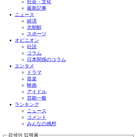
社会・文化
最新記事
ニュース
経済
北朝鮮
スポーツ
オピニオン
社説
コラム
日本関係のコラム
エンタメ
ドラマ
音楽
映画
アイドル
芸能一般
ランキング
ニュース
コメント
みんなの感想
검색어 입력폼