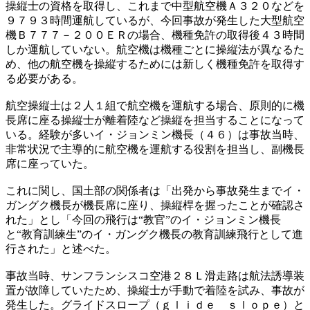
操縦士の資格を取得し、これまで中型航空機Ａ３２０などを
９７９３時間運航しているが、今回事故が発生した大型航空
機Ｂ７７７－２００ＥＲの場合、機種免許の取得後４３時間
しか運航していない。航空機は機種ごとに操縦法が異なるた
め、他の航空機を操縦するためには新しく機種免許を取得す
る必要がある。
航空操縦士は２人１組で航空機を運航する場合、原則的に機
長席に座る操縦士が離着陸など操縦を担当することになって
いる。経験が多いイ・ジョンミン機長（４６）は事故当時、
非常状況で主導的に航空機を運航する役割を担当し、副機長
席に座っていた。
これに関し、国土部の関係者は「出発から事故発生までイ・
ガングク機長が機長席に座り、操縦桿を握ったことが確認さ
れた」とし「今回の飛行は“教官”のイ・ジョンミン機長
と“教育訓練生”のイ・ガングク機長の教育訓練飛行として進
行された」と述べた。
事故当時、サンフランシスコ空港２８Ｌ滑走路は航法誘導装
置が故障していたため、操縦士が手動で着陸を試み、事故が
発生した。グライドスロープ（ｇｌｉｄｅ ｓｌｏｐｅ）と