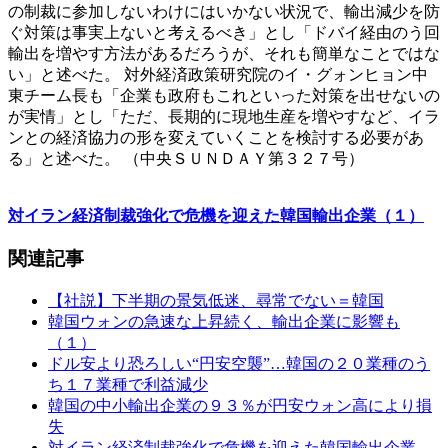
の制裁に参加しないわけにはいかない状況で、輸出減少を防
ぐ対策は事実上ないと考えるべき」とし「ドバイ経由のう回
輸出を増やす方法があるだろうが、それも簡単なことではな
い」と述べた。 対外経済政策研究院のイ・グォンヒョン中
東チーム長も「企業も政府もこれといった対策を出せないの
が実情」とし「ただ、長期的に現地生産を増やすなど、イラ
ンとの経済協力の形を変えていくことを検討する必要があ
る」と述べた。 （中央ＳＵＮＤＡＹ第３２７号）
対イラン経済制裁強化で危機を迎えた韓国輸出企業（１）
関連記事
【社説】下半期の景気低迷、尋常でない＝韓国
韓国ウォンの急速な上昇続く、輸出企業に影響も
（１）
ドル安より恐ろしい“円安空襲”…韓国の２０業種のう
ち１７業種で利益減少
韓国の中小輸出企業の９３％が円安ウォン高により損
失
対イラン経済制裁強化で危機を迎えた韓国輸出企業