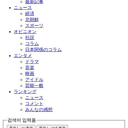
最新記事
ニュース
経済
北朝鮮
スポーツ
オピニオン
社説
コラム
日本関係のコラム
エンタメ
ドラマ
音楽
映画
アイドル
芸能一般
ランキング
ニュース
コメント
みんなの感想
검색어 입력폼