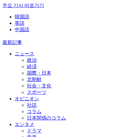
주요 기사 바로가기
韓国語
英語
中国語
最新記事
ニュース
政治
経済
国際・日本
北朝鮮
社会・文化
スポーツ
オピニオン
社説
コラム
日本関係のコラム
エンタメ
ドラマ