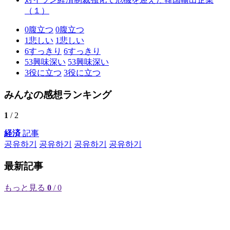
（１）
0
腹立つ
0
腹立つ
1
悲しい
1
悲しい
6
すっきり
6
すっきり
53
興味深い
53
興味深い
3
役に立つ
3
役に立つ
みんなの感想ランキング
1
/ 2
経済
記事
공유하기
공유하기
공유하기
공유하기
最新記事
もっと見る
0
/ 0