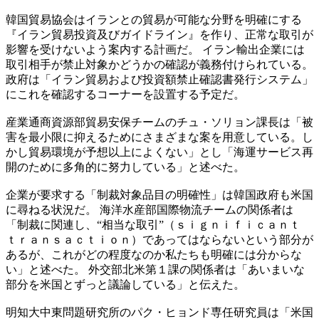
韓国貿易協会はイランとの貿易が可能な分野を明確にする
『イラン貿易投資及びガイドライン』を作り、正常な取引が
影響を受けないよう案内する計画だ。 イラン輸出企業には
取引相手が禁止対象かどうかの確認が義務付けられている。
政府は「イラン貿易および投資額禁止確認書発行システム」
にこれを確認するコーナーを設置する予定だ。
産業通商資源部貿易安保チームのチュ・ソリョン課長は「被
害を最小限に抑えるためにさまざまな案を用意している。し
かし貿易環境が予想以上によくない」とし「海運サービス再
開のために多角的に努力している」と述べた。
企業が要求する「制裁対象品目の明確性」は韓国政府も米国
に尋ねる状況だ。 海洋水産部国際物流チームの関係者は
「制裁に関連し、“相当な取引”（ｓｉｇｎｉｆｉｃａｎｔ
ｔｒａｎｓａｃｔｉｏｎ）であってはならないという部分が
あるが、これがどの程度なのか私たちも明確には分からな
い」と述べた。 外交部北米第１課の関係者は「あいまいな
部分を米国とずっと議論している」と伝えた。
明知大中東問題研究所のパク・ヒョンド専任研究員は「米国