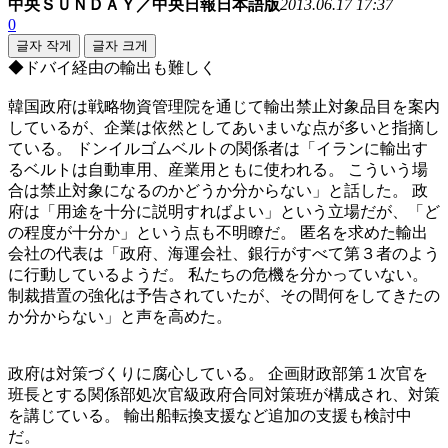
中央ＳＵＮＤＡＹ／中央日報日本語版
2013.06.17 17:37
0
글자 작게
글자 크게
◆ドバイ経由の輸出も難しく
韓国政府は戦略物資管理院を通じて輸出禁止対象品目を案内
しているが、企業は依然としてあいまいな点が多いと指摘し
ている。 ドンイルゴムベルトの関係者は「イランに輸出す
るベルトは自動車用、産業用ともに使われる。 こういう場
合は禁止対象になるのかどうか分からない」と話した。 政
府は「用途を十分に説明すればよい」という立場だが、「ど
の程度が十分か」という点も不明瞭だ。 匿名を求めた輸出
会社の代表は「政府、海運会社、銀行がすべて第３者のよう
に行動しているようだ。 私たちの危機を分かっていない。
制裁措置の強化は予告されていたが、その間何をしてきたの
か分からない」と声を高めた。
政府は対策づくりに腐心している。 企画財政部第１次官を
班長とする関係部処次官級政府合同対策班が構成され、対策
を講じている。 輸出船転換支援など追加の支援も検討中
だ。