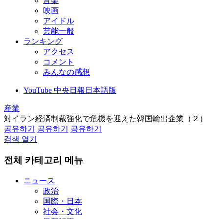
音楽
映画
アイドル
芸能一般
ランキング
アクセス
コメント
みんなの感想
YouTube 中央日報日本語版
産業
対イラン経済制裁強化で危機を迎えた韓国輸出企業（２）
공유하기
공유하기
공유하기
검색 열기
전체 카테고리 메뉴
ニュース
政治
国際・日本
社会・文化